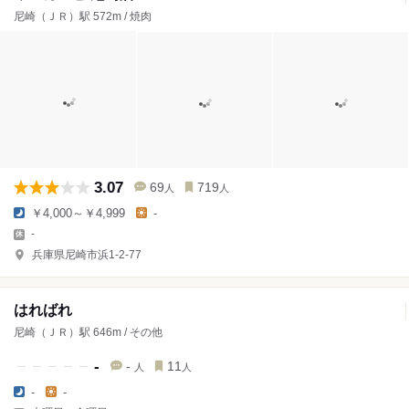
尼崎（ＪＲ）駅 572m / 焼肉
3.07
69
719
人
人
￥4,000～￥4,999
-
-
兵庫県尼崎市浜1-2-77
はればれ
尼崎（ＪＲ）駅 646m / その他
-
-
11
人
人
-
-