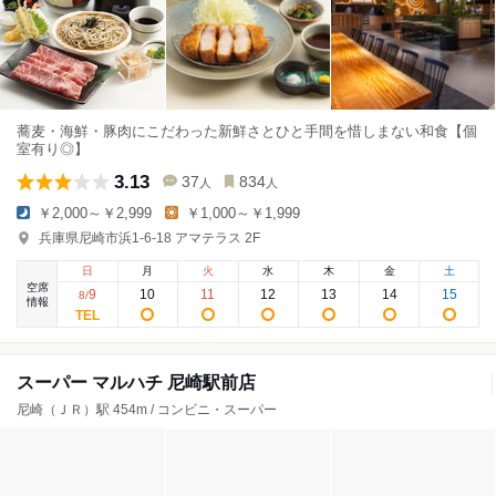
蕎麦・海鮮・豚肉にこだわった新鮮さとひと手間を惜しまない和食【個
室有り◎】
3.13
37
834
人
人
￥2,000～￥2,999
￥1,000～￥1,999
兵庫県尼崎市浜1-6-18 アマテラス 2F
日
月
火
水
木
金
土
空席
9
10
11
12
13
14
15
8
/
情報
スーパー マルハチ 尼崎駅前店
尼崎（ＪＲ）駅 454m / コンビニ・スーパー