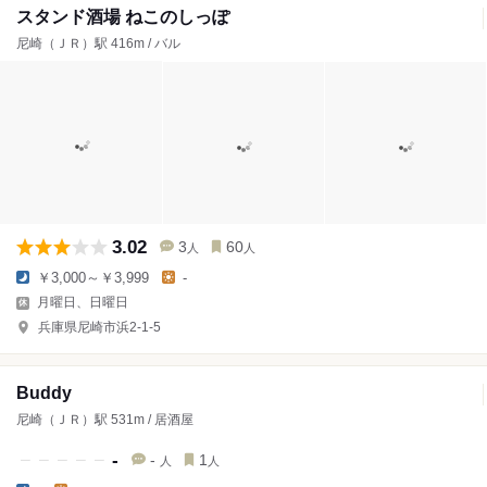
スタンド酒場 ねこのしっぽ
尼崎（ＪＲ）駅 416m / バル
3.02
3
60
人
人
￥3,000～￥3,999
-
月曜日、日曜日
兵庫県尼崎市浜2-1-5
Buddy
尼崎（ＪＲ）駅 531m / 居酒屋
-
-
1
人
人