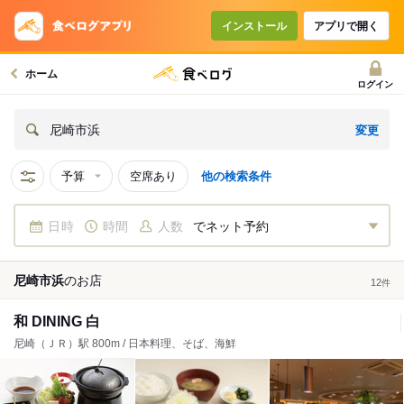
インストール
アプリで開く
ホーム
ログイン
変更
尼崎市浜
予算
空席あり
他の検索条件
日時
時間
人数
でネット予約
尼崎市浜
の
お店
12
件
和 DINING 白
尼崎（ＪＲ）駅 800m / 日本料理、そば、海鮮