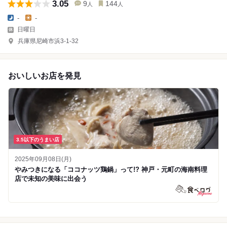
3.05
9
144
人
人
-
-
日曜日
兵庫県尼崎市浜3-1-32
おいしいお店を発見
3.5以下のうまい店
2025年09月08日(月)
やみつきになる「ココナッツ鶏鍋」って!? 神戸・元町の海南料理
店で未知の美味に出会う