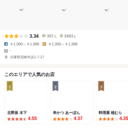
3.34
397
3483
人
人
￥1,000～￥1,999
￥1,000～￥1,999
-
兵庫県尼崎市浜1-7-27
このエリアで人気のお店
1
2
3
北野坂 木下
串かつ あーぼん
料理屋 植むら
4.55
4.37
4.3