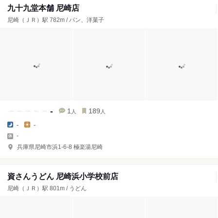
九十九堂本舗 尼崎店
尼崎（ＪＲ）駅 782m / パン、洋菓子
-
1
189
人
人
-
-
-
兵庫県尼崎市浜1-6-8 極楽湯尼崎
資さんうどん 尼崎浜小学校前店
尼崎（ＪＲ）駅 801m / うどん