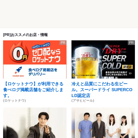
[PR]おススメのお店・情報
PR
PR
【ロケットナウ】が利用できる
冷えと品質にこだわる生ビー
食べログ掲載店舗をご紹介しま
ル。スーパードライ SUPERCO
す。
LD認定店
(ロケットナウ)
(アサヒビール)