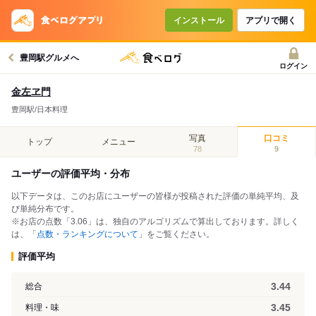
インストール
アプリで開く
豊岡駅グルメへ
ログイン
金左ヱ門
豊岡駅/日本料理
写真
口コミ
トップ
メニュー
78
9
ユーザーの評価平均・分布
以下データは、このお店にユーザーの皆様が投稿された評価の単純平均、及
び単純分布です。
※お店の点数「3.06」は、独自のアルゴリズムで算出しております。詳しく
は、「
点数・ランキングについて
」をご覧ください。
評価平均
3.44
総合
3.45
料理・味