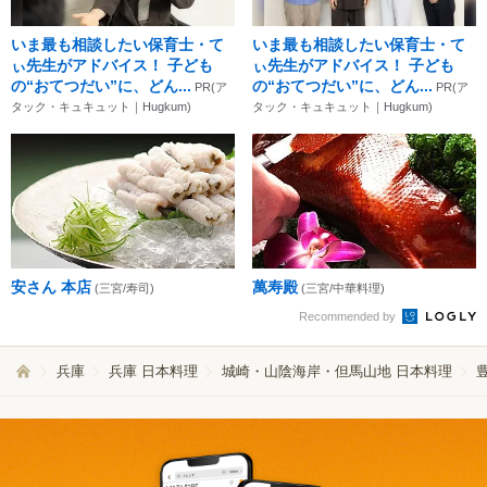
いま最も相談したい保育士・て
いま最も相談したい保育士・て
ぃ先生がアドバイス！ 子ども
ぃ先生がアドバイス！ 子ども
の“おてつだい”に、どん...
の“おてつだい”に、どん...
PR(ア
PR(ア
タック・キュキュット｜Hugkum)
タック・キュキュット｜Hugkum)
安さん 本店
萬寿殿
(三宮/寿司)
(三宮/中華料理)
Recommended by
兵庫
兵庫 日本料理
城崎・山陰海岸・但馬山地 日本料理