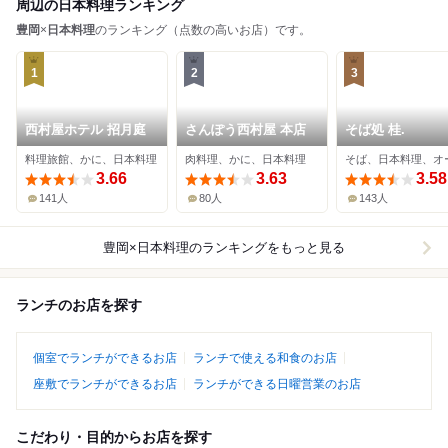
周辺の日本料理ランキング
豊岡
×
日本料理
のランキング（点数の高いお店）です。
1
2
3
西村屋ホテル 招月庭
さんぽう西村屋 本店
そば処 桂.
料理旅館、かに、日本料理
肉料理、かに、日本料理
3.66
3.63
3.58
141人
80人
143人
豊岡×日本料理
のランキングをもっと見る
ランチのお店を探す
個室でランチができるお店
ランチで使える和食のお店
座敷でランチができるお店
ランチができる日曜営業のお店
こだわり・目的からお店を探す