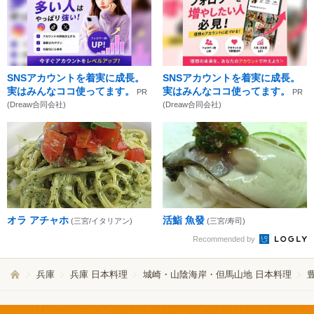
SNSアカウントを着実に成長。
SNSアカウントを着実に成長。
実はみんなココ使ってます。
実はみんなココ使ってます。
PR
PR
(Dreaw合同会社)
(Dreaw合同会社)
オラ アチャホ
活鮨 魚發
(三宮/イタリアン)
(三宮/寿司)
Recommended by
兵庫
兵庫 日本料理
城崎・山陰海岸・但馬山地 日本料理