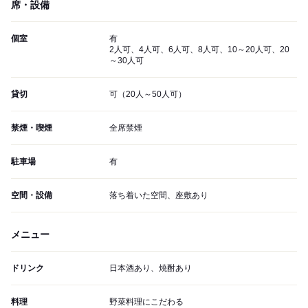
席・設備
個室
有
2人可、4人可、6人可、8人可、10～20人可、20
～30人可
貸切
可（20人～50人可）
禁煙・喫煙
全席禁煙
駐車場
有
空間・設備
落ち着いた空間、座敷あり
メニュー
ドリンク
日本酒あり、焼酎あり
料理
野菜料理にこだわる