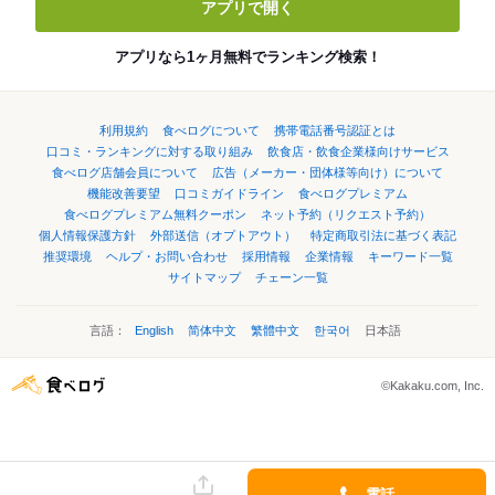
アプリで開く
アプリなら1ヶ月無料でランキング検索！
利用規約
食べログについて
携帯電話番号認証とは
口コミ・ランキングに対する取り組み
飲食店・飲食企業様向けサービス
食べログ店舗会員について
広告（メーカー・団体様等向け）について
機能改善要望
口コミガイドライン
食べログプレミアム
食べログプレミアム無料クーポン
ネット予約（リクエスト予約）
個人情報保護方針
外部送信（オプトアウト）
特定商取引法に基づく表記
推奨環境
ヘルプ・お問い合わせ
採用情報
企業情報
キーワード一覧
サイトマップ
チェーン一覧
言語：
English
简体中文
繁體中文
한국어
日本語
©Kakaku.com, Inc.
電話