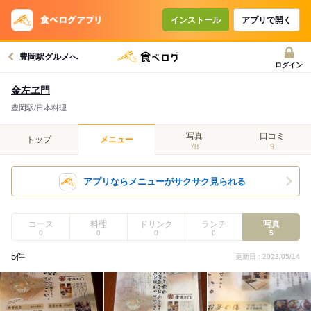
インストール
アプリで開く
豊岡駅グルメへ
ログイン
金左ヱ門
豊岡駅/日本料理
写真
口コミ
トップ
メニュー
78
9
アプリならメニューがサクサク見られる
コース
料理
ドリンク
ランチ
写真
0
0
0
0
5
5件
更新日 : 2023/05/14