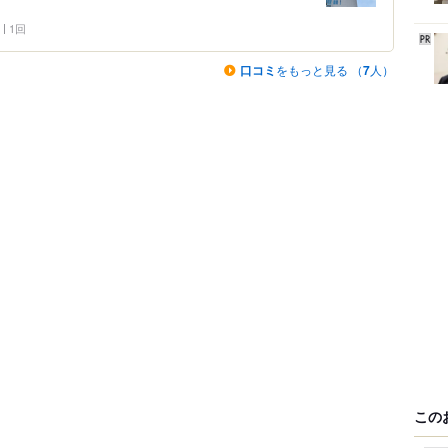
1回
口コミ
をもっと見る （
7
人）
この