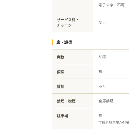
電子マネー不可
サービス料・
なし
チャージ
席・設備
50席
席数
無
個室
不可
貸切
全席禁煙
禁煙・喫煙
有
駐車場
市役所駐車場が1時