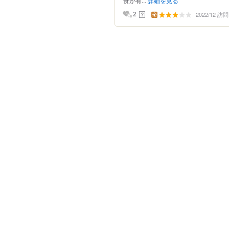
食が有...
詳細を見る
2022/12 訪問
？
2