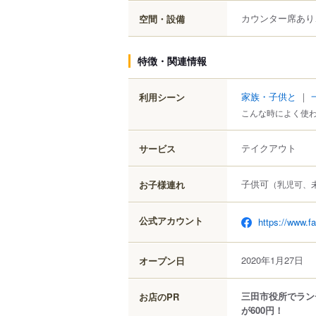
カウンター席あり
空間・設備
特徴・関連情報
家族・子供と
｜
利用シーン
こんな時によく使
テイクアウト
サービス
子供可
お子様連れ
（乳児可、
公式アカウント
https://www.
2020年1月27日
オープン日
三田市役所でラン
お店のPR
が600円！