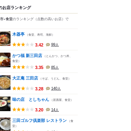
のお店ランキング
市×食堂
のランキング
（点数の高いお店）
で
木器亭
（食堂、寿司、海鮮）
3.42
99
人
かつ福 新三田店
（とんかつ、かつ丼、
食堂）
3.35
85
人
大正庵 三田店
（そば、うどん、食堂）
3.28
140
人
味の店 としちゃん
（居酒屋、食堂）
3.20
14
人
三田ゴルフ倶楽部 レストラン
（食
堂）