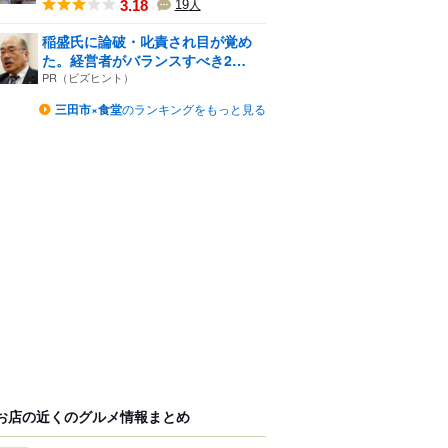
3.18
19
人
稲盛氏に論破・叱責され目が覚め
た。経営者がバランスすべき2
つ...
PR（ビズヒント）
三田市×食堂
のランキングをもっと見る
お店の近くのグルメ情報まとめ