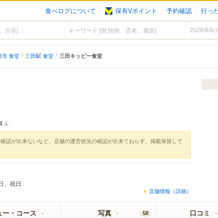
食べログについて
保有Vポイント
予約確認
行っ
田市 食堂
三田駅 食堂
三田キッピー食堂
4
人
実確認が出来ないなど、店舗の運営状況の確認が出来ておらず、掲載保留して
日、祝日
店舗情報（詳細）
ュー・コース
写真
口コミ
58