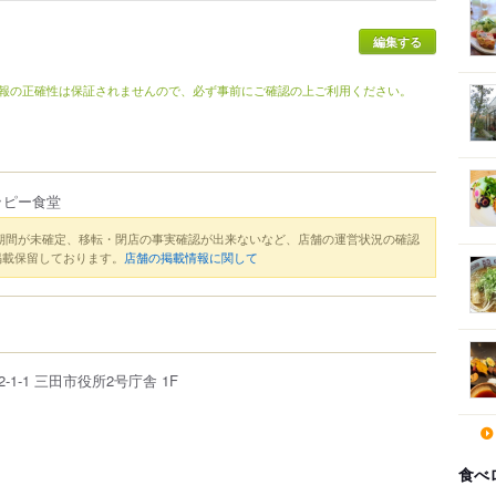
編集する
報の正確性は保証されませんので、必ず事前にご確認の上ご利用ください。
ッピー食堂
期間が未確定、移転・閉店の事実確認が出来ないなど、店舗の運営状況の確認
掲載保留しております。
店舗の掲載情報に関して
2-1-1
三田市役所2号庁舎 1F
食べ