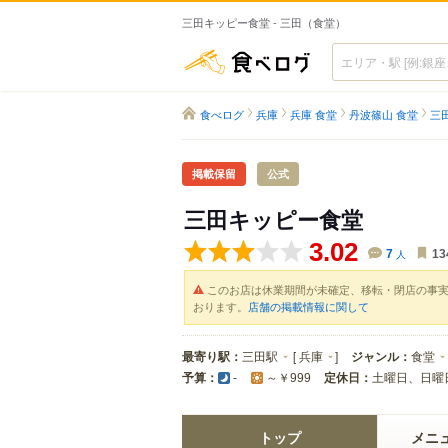
三田キッピー食堂 - 三田（食堂）
食べログ
食べログ
兵庫
兵庫 食堂
丹波篠山 食堂
三
掲載保留
公式
三田キッピー食堂
3.02
7
人
13
このお店は休業期間が未確定、移転・閉店の事
おります。
店舗の掲載情報に関して
最寄り駅：
三田駅
[
兵庫
]
ジャンル：
食堂
予算：
定休日：
土曜日、日曜
-
～￥999
トップ
メニ