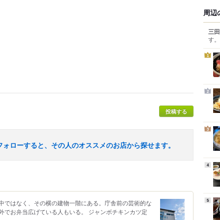
周辺
三田
す。
1
2
投稿する
3
フォローすると、その人のオススメのお店から探せます。
4
5
中ではなく、その横の建物一階にある。庁舎前の芸術的な
外でお弁当広げている人もいる。 ジャンボチキンカツ定