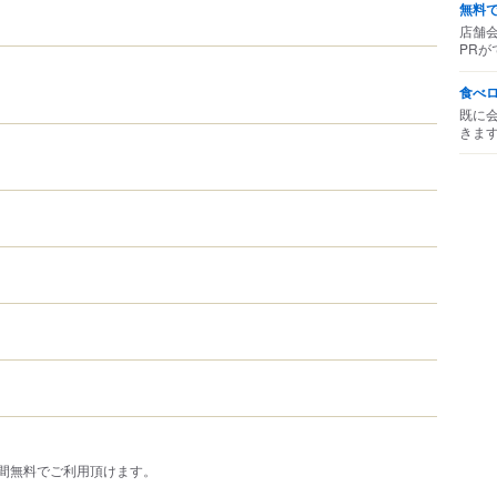
無料
店舗
PRが
食べ
既に
きま
間無料でご利用頂けます。