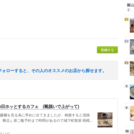
篠山
す。
1
2
投稿する
3
フォローすると、その人のオススメのお店から探せます。
4
の日ホッとするカフェ (靴脱いで上がって)
5
な藤棚を見る為に早めに出てきましたが、検索すると混雑
断念↓ 昼ご飯予約まで時間があるので城下町散策 雨模...
問
1回