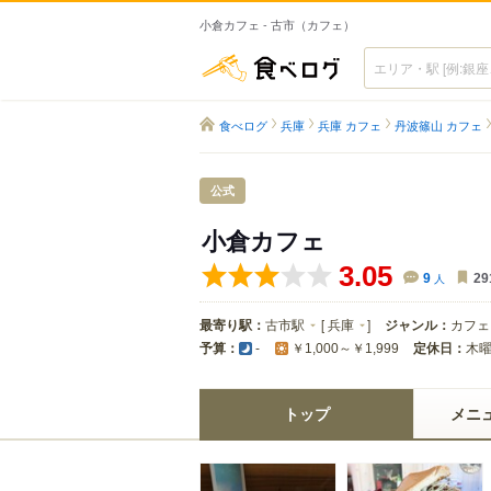
小倉カフェ - 古市（カフェ）
食べログ
食べログ
兵庫
兵庫 カフェ
丹波篠山 カフェ
公式
小倉カフェ
3.05
9
人
29
最寄り駅：
古市駅
[
兵庫
]
ジャンル：
カフェ
予算：
定休日：
木
-
￥1,000～￥1,999
トップ
メニ