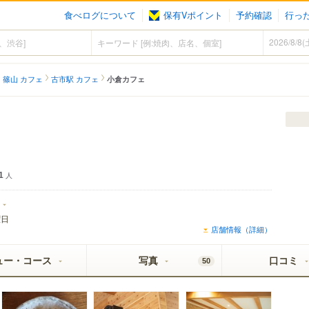
食べログについて
保有Vポイント
予約確認
行っ
篠山 カフェ
古市駅 カフェ
小倉カフェ
1
人
曜日
店舗情報（詳細）
ュー・コース
写真
口コミ
50