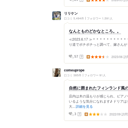
リリケン
口コミ 5,494件
フォロワー 1,591人
なんとものどかなところ。。
≪2023.6.17 ≫＊＊＊＊＊＊＊
り道でポチポチっと調べて、嫁さんが “こ
2023/06 訪
？
57
comeuprope
口コミ 385件
フォロワー 91人
自然に囲まれたフィンランド風
店内は木の温もりが感じられ、ピアノ
いるような気分になれます♪ ドリア
大...
詳細を見る
2022/09 訪問
？
3