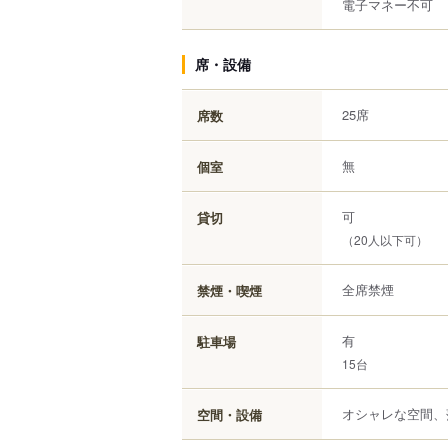
電子マネー不可
席・設備
25席
席数
無
個室
可
貸切
（20人以下可）
全席禁煙
禁煙・喫煙
有
駐車場
15台
オシャレな空間、
空間・設備