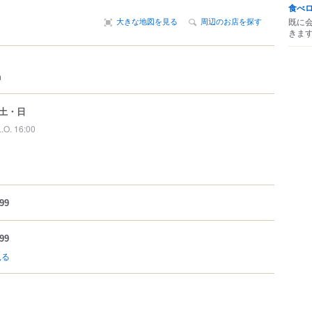
食べ
既に
大きな地図を見る
周辺のお店を探す
きま
m
土・日
L.O. 16:00
99
99
見る