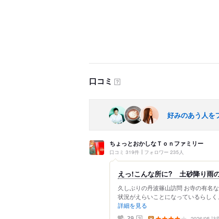
口コミ
？
好みのあう人を
ちょっとおかしなＴｏｎファミリー
口コミ 319件
フォロワー 235人
えっ!こんな所に? 土砂降り雨
久しぶりの丹波篠山訪問 お寺の有名
状況がえらいことになっているらしく、
詳細を見る
2026/05 訪
？
29