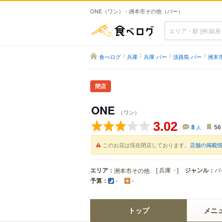
ONE（ワン） - 洲本市その他（バー）
食べログ
食べログ
兵庫
兵庫 バー
淡路島 バー
洲本市
閉店
ONE
（ワン）
3.02
8
人
56
このお店は現在閉店しております。
店舗の掲載
エリア：
[
兵庫
]
ジャンル：
バ
洲本市その他
予算：
-
-
トップ
メニ