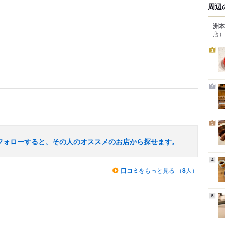
周辺
洲本
店）
1
2
3
フォローすると、その人のオススメのお店から探せます。
4
口コミ
をもっと見る （
8
人）
5