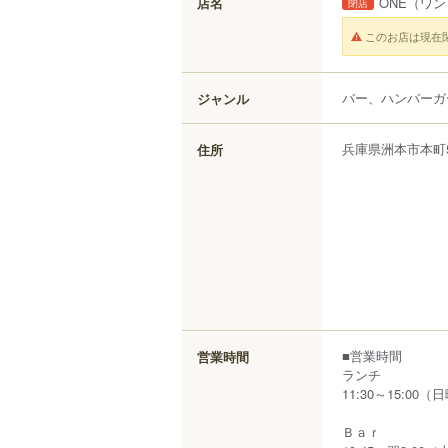
店名
ONE
（ワン
閉店
このお店は現在
バー、ハンバーガ
ジャンル
兵庫県
洲本市
本町
住所
■営業時間
営業時間
ランチ
11:30～15:00
Ｂａｒ