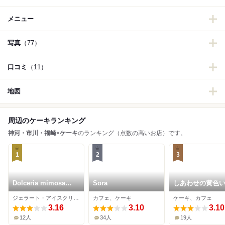
メニュー
写真
（77）
口コミ
（11）
地図
周辺のケーキランキング
神河・市川・福崎
×
ケーキ
のランキング（点数の高いお店）です。
1
2
3
Dolceria mimosa
Sora
しあわせの黄色
primavera
カチ
ジェラート・アイスクリーム、ケーキ、洋菓子
カフェ、ケーキ
ケーキ、カフェ
3.16
3.10
3.10
12人
34人
19人