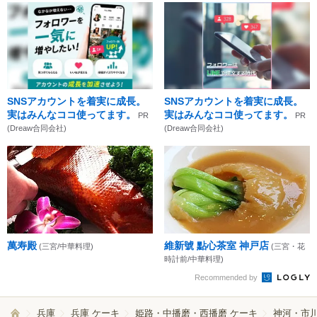
SNSアカウントを着実に成長。
SNSアカウントを着実に成長。
実はみんなココ使ってます。
実はみんなココ使ってます。
PR
PR
(Dreaw合同会社)
(Dreaw合同会社)
萬寿殿
維新號 點心茶室 神戸店
(三宮/中華料理)
(三宮・花
時計前/中華料理)
Recommended by
兵庫
兵庫 ケーキ
姫路・中播磨・西播磨 ケーキ
神河・市川