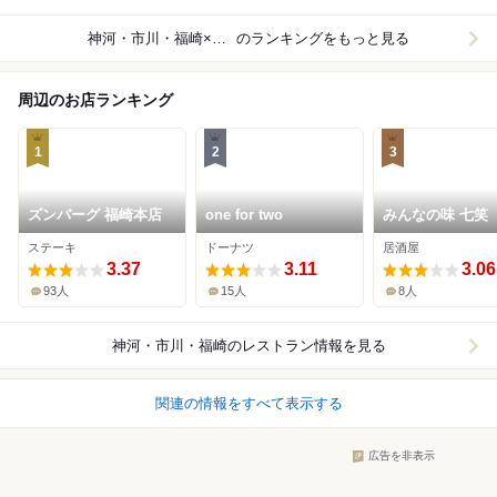
神河・市川・福崎×ケーキ
のランキングをもっと見る
周辺のお店ランキング
1
2
3
ズンバーグ 福崎本店
one for two
みんなの味 七笑
ステーキ
ドーナツ
居酒屋
3.37
3.11
3.06
93人
15人
8人
神河・市川・福崎
のレストラン情報を見る
関連の情報をすべて表示する
広告を非表示