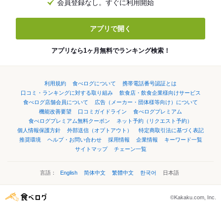
会員登録なし。すぐに利用開始
アプリで開く
アプリなら1ヶ月無料でランキング検索！
利用規約
食べログについて
携帯電話番号認証とは
口コミ・ランキングに対する取り組み
飲食店・飲食企業様向けサービス
食べログ店舗会員について
広告（メーカー・団体様等向け）について
機能改善要望
口コミガイドライン
食べログプレミアム
食べログプレミアム無料クーポン
ネット予約（リクエスト予約）
個人情報保護方針
外部送信（オプトアウト）
特定商取引法に基づく表記
推奨環境
ヘルプ・お問い合わせ
採用情報
企業情報
キーワード一覧
サイトマップ
チェーン一覧
言語：
English
简体中文
繁體中文
한국어
日本語
©Kakaku.com, Inc.