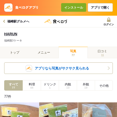
インストール
アプリで開く
福崎駅グルメへ
ログイン
HARUN
福崎駅/ケーキ
写真
口コミ
トップ
メニュー
77
11
アプリなら写真がサクサク見られる
すべて
料理
ドリンク
内観
外観
その他
77
44
1
13
19
77
件