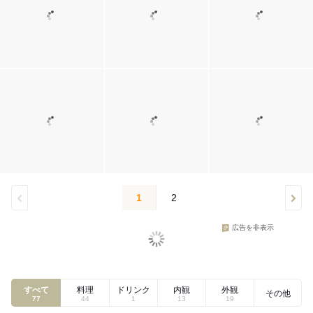
1
2
広告を非表示
すべて
料理
ドリンク
内観
外観
その他
77
44
1
13
19