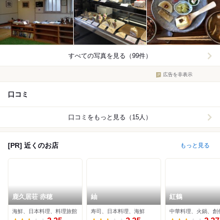
すべての写真を見る（99件）
広告を非表示
口コミ
口コミをもっと見る（15人）
[PR] 近くのお店
もっと見る
鹿久居荘 赤穂
紬
紅鶴
海鮮、日本料理、料理旅館
寿司、日本料理、海鮮
中華料理、火鍋、創