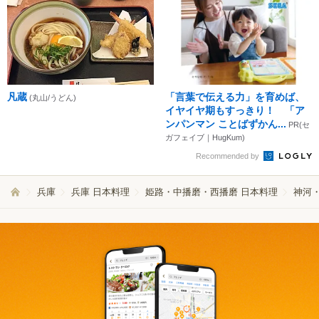
凡蔵
「言葉で伝える力」を育めば、
(丸山/うどん)
イヤイヤ期もすっきり！ 「ア
ンパンマン ことばずかん...
PR(セ
ガフェイブ｜HugKum)
Recommended by
兵庫
兵庫 日本料理
姫路・中播磨・西播磨 日本料理
神河