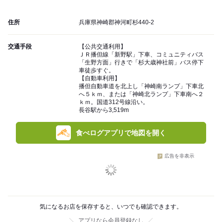
住所
兵庫県神崎郡神河町杉440-2
交通手段
【公共交通利用】
ＪＲ播但線「新野駅」下車、コミュニティバス
「生野方面」行きで「杉大歳神社前」バス停下
車徒歩すぐ。
【自動車利用】
播但自動車道を北上し「神崎南ランプ」下車北
へ５ｋｍ、または「神崎北ランプ」下車南へ２
ｋｍ。国道312号線沿い。
長谷駅から3,519m
食べログアプリで地図を開く
広告を非表示
気になるお店を保存すると、いつでも確認できます。
アプリなら会員登録なし