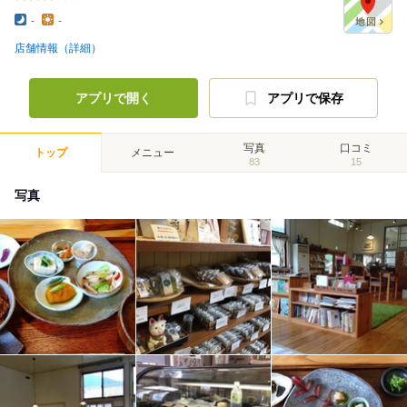
-
-
店舗情報（詳細）
アプリで開く
アプリで保存
写真
口コミ
トップ
メニュー
83
15
写真