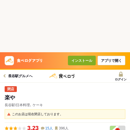
インストール
アプリで開く
長谷駅グルメへ
ログイン
楽や
長谷駅/日本料理､ ケーキ
このお店は現在閉店しております。
3.23
15
人
396
人