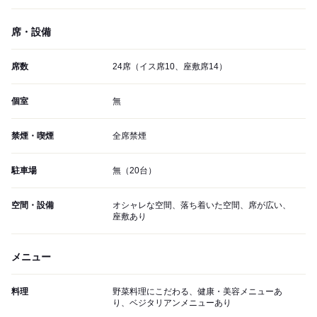
席・設備
席数
24席（イス席10、座敷席14）
個室
無
禁煙・喫煙
全席禁煙
駐車場
無（20台）
空間・設備
オシャレな空間、落ち着いた空間、席が広い、
座敷あり
メニュー
料理
野菜料理にこだわる、健康・美容メニューあ
り、ベジタリアンメニューあり