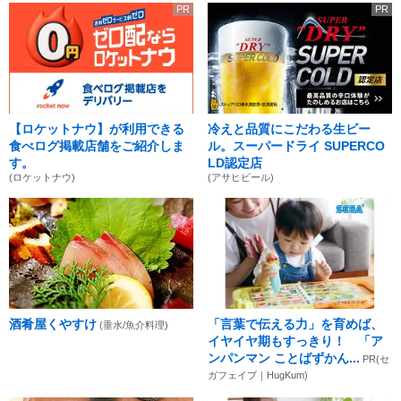
PR
PR
【ロケットナウ】が利用できる
冷えと品質にこだわる生ビー
食べログ掲載店舗をご紹介しま
ル。スーパードライ SUPERCO
す。
LD認定店
(ロケットナウ)
(アサヒビール)
酒肴屋くやすけ
「言葉で伝える力」を育めば、
(垂水/魚介料理)
イヤイヤ期もすっきり！ 「ア
ンパンマン ことばずかん...
PR(セ
ガフェイブ｜HugKum)