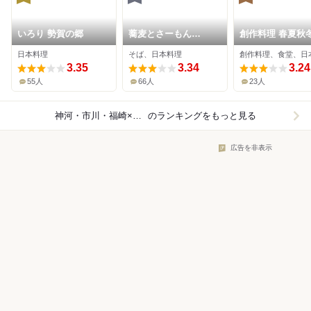
いろり 勢賀の郷
蕎麦とさーもん
創作料理 春夏秋
と・・・ 有庵
日本料理
そば、日本料理
創作料理、食堂、日
3.35
3.34
3.24
55人
66人
23人
神河・市川・福崎×日本料理
のランキングをもっと見る
広告を非表示