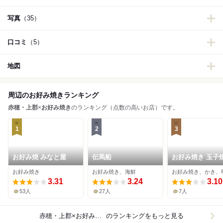
写真
（35）
口コミ
（5）
地図
周辺のお好み焼きランキング
赤穂・上郡
×
お好み焼き
のランキング（点数の高いお店）です。
1
2
3
お好み焼 みなと屋
伝馬船
お好み焼き 玉子
おこおこ
お好み焼き
お好み焼き、海鮮
3.31
3.24
3.10
53人
27人
7人
赤穂・上郡×お好み焼き
のランキングをもっと見る