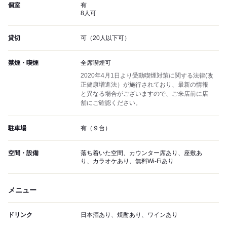
個室
有
8人可
貸切
可（20人以下可）
禁煙・喫煙
全席喫煙可
2020年4月1日より受動喫煙対策に関する法律(改
正健康増進法）が施行されており、最新の情報
と異なる場合がございますので、ご来店前に店
舗にご確認ください。
駐車場
有（９台）
空間・設備
落ち着いた空間、カウンター席あり、座敷あ
り、カラオケあり、無料Wi-Fiあり
メニュー
ドリンク
日本酒あり、焼酎あり、ワインあり