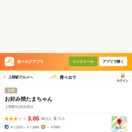
インストール
アプリで開く
上郡駅グルメへ
ログイン
公式
お好み焼たまちゃん
上郡駅/お好み焼き
3.05
5
人
71
人
￥1,000～￥1,999
～￥999