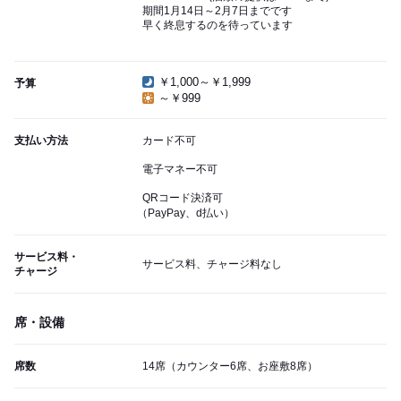
期間1月14日～2月7日までです
早く終息するのを待っています
￥1,000～￥1,999
予算
～￥999
支払い方法
カード不可
電子マネー不可
QRコード決済可
（PayPay、d払い）
サービス料・
サービス料、チャージ料なし
チャージ
席・設備
席数
14席（カウンター6席、お座敷8席）