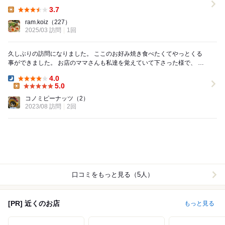
ンターの一番端に 注文はモダン焼き...
3.7
Lunch:
ram.koiz
（227）
2025/03 訪問
1回
久しぶりの訪問になりました。 ここのお好み焼き食べたくてやっとくる
事ができました。 お店のママさんも私達を覚えていて下さった様で、 ち
ょっと嬉しくなりました。 物凄く暑...
4.0
Dinner:
5.0
Lunch:
コノミピーナッツ
（2）
2023/08 訪問
2回
口コミをもっと見る（5人）
[PR] 近くのお店
もっと見る