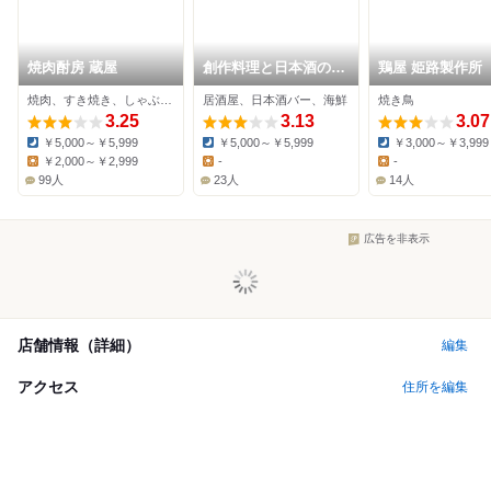
焼肉酎房 蔵屋
創作料理と日本酒のお
鶏屋 姫路製作所
店 夢番地
焼肉、すき焼き、しゃぶしゃぶ
居酒屋、日本酒バー、海鮮
焼き鳥
3.25
3.13
3.07
￥5,000～￥5,999
￥5,000～￥5,999
￥3,000～￥3,999
Dinner:
Dinner:
Dinner:
￥2,000～￥2,999
-
-
Lunch:
Lunch:
Lunch:
99人
23人
14人
広告を非表示
店舗情報（詳細）
編集
アクセス
住所を編集