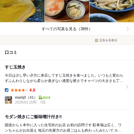
すべての写真を見る（38件）
広告を非表示
口コミ
すじ玉焼き
今日は少し早い夕方に来店してすじ玉焼きを食べました。いつもと変わら
ずふんわりしながら柔らか過ぎない適度な硬さでキャベツの大きさも丁度
良い絶妙な生地は何回食べても美味しいですね。すじ...
4.0
Dinner:
mamj0
（41）
2026/02 訪問
7回
モダン焼きにご飯味噌汁付き‼️
国道から１本中に入った住宅街のお店 お初の訪問です 駐車場は広く、ワ
ンちゃんがお出迎え 地元の先輩方のお昼ごはんも終わったみたいで カウ