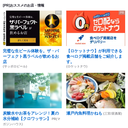
[PR]おススメのお店・情報
PR
PR
完璧な生ビール体験を。ザ・パ
【ロケットナウ】が利用できる
ーフェクト黒ラベルが飲めるお
食べログ掲載店舗をご紹介しま
店
す。
(サッポロビール)
(ロケットナウ)
炭酸水やお茶をアレンジ！夏の
瀬戸内魚料理かねも
(三宮/居酒屋)
水分補給【クロワッサン】
PR(マ
ガジンハウス)