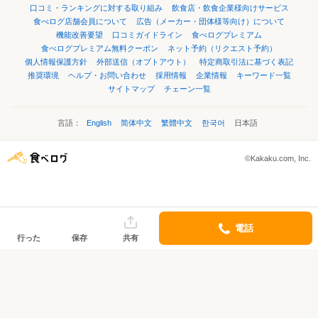
口コミ・ランキングに対する取り組み
飲食店・飲食企業様向けサービス
食べログ店舗会員について
広告（メーカー・団体様等向け）について
機能改善要望
口コミガイドライン
食べログプレミアム
食べログプレミアム無料クーポン
ネット予約（リクエスト予約）
個人情報保護方針
外部送信（オプトアウト）
特定商取引法に基づく表記
推奨環境
ヘルプ・お問い合わせ
採用情報
企業情報
キーワード一覧
サイトマップ
チェーン一覧
言語：
English
简体中文
繁體中文
한국어
日本語
©Kakaku.com, Inc.
電話
行った
保存
共有