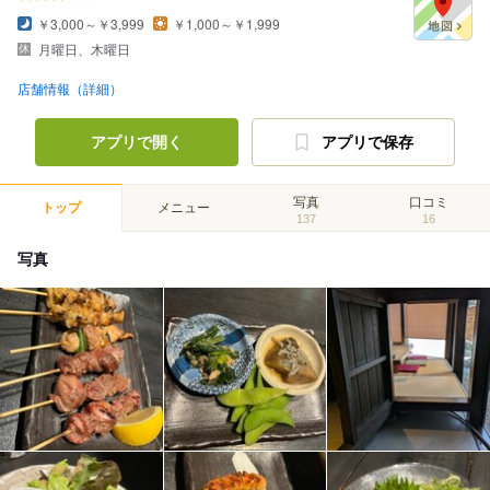
￥3,000～￥3,999
￥1,000～￥1,999
月曜日、木曜日
店舗情報（詳細）
アプリで開く
アプリで保存
写真
口コミ
トップ
メニュー
137
16
写真