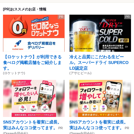
[PR]おススメのお店・情報
PR
PR
【ロケットナウ】が利用できる
冷えと品質にこだわる生ビー
食べログ掲載店舗をご紹介しま
ル。スーパードライ SUPERCO
す。
LD認定店
(ロケットナウ)
(アサヒビール)
SNSアカウントを着実に成長。
SNSアカウントを着実に成長。
実はみんなココ使ってます。
実はみんなココ使ってます。
PR
PR
(Dreaw合同会社)
(Dreaw合同会社)