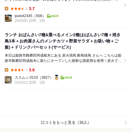
しかったらしくお座敷へ案内され...
3.7
Lunch:
pure42345
（508）
2025/01 訪問
1回
ランチ おばんさい7種&選べるメイン2種(おばんさい7種＋焼き
鳥3本＋お肉屋さんのメンチカツ＋野菜サラダ＋お吸い物＋ご
飯)＋ドリンクバーセット(サービス)
本日は姫路市飾磨区阿成植木にある 炭火焼鳥 酔鳥味鳥 さんへ こちらは姫
路市飾磨区阿成植木に新たにオープンした新鮮な国産鶏を使用！炭火で香
ばしく焼き上げた焼鳥から鮮度を活かし...
3.6
Lunch:
ススムン 0110
（3827）
2024/11 訪問
1回
口コミをもっと見る（16人）