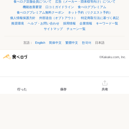
食べログ店舗会員について
広告（メーカー・団体様等向け）について
機能改善要望
口コミガイドライン
食べログプレミアム
食べログプレミアム無料クーポン
ネット予約（リクエスト予約）
個人情報保護方針
外部送信（オプトアウト）
特定商取引法に基づく表記
推奨環境
ヘルプ・お問い合わせ
採用情報
企業情報
キーワード一覧
サイトマップ
チェーン一覧
言語：
English
简体中文
繁體中文
한국어
日本語
©Kakaku.com, Inc.
行った
保存
共有