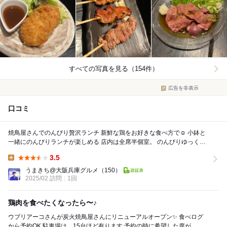
すべての写真を見る（154件）
広告を非表示
口コミ
焼鳥屋さんでのんびり贅沢ランチ 新鮮な鶏をお好きな食べ方で☺️ 小鉢と
一緒にのんびりランチが楽しめる 店内は全席半個室。 のんびりゆっくり
ランチすることが出来ます ...
3.5
Lunch:
うまきち@大阪兵庫グルメ
（150）
2025/02 訪問
1回
鶏肉を食べたくなったら〜♪
ウブリアーコさんが炭火焼鳥屋さんにリニューアルオープン✨ 食べログ
から予約OK 駐車場は、15台ほど有ります 予約の時に希望した席が、難