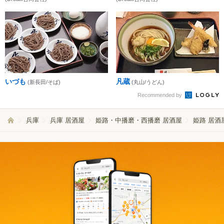
いづも
凡蔵
(新長田/そば)
(丸山/うどん)
Recommended by
兵庫
兵庫 居酒屋
姫路・中播磨・西播磨 居酒屋
姫路 居酒