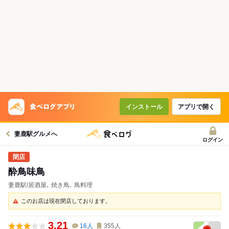
インストール
アプリで開く
妻鹿駅グルメへ
ログイン
酔鳥味鳥
妻鹿駅/居酒屋､ 焼き鳥､ 鳥料理
このお店は現在閉店しております。
3.21
16
人
355
人