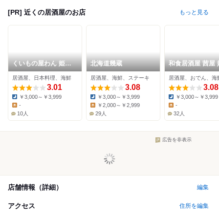
[PR] 近くの居酒屋のお店
もっと見る
くいもの屋わん 姫路
北海道幾蔵
和食居酒屋 茜屋 
店
駅前店
居酒屋、日本料理、海鮮
居酒屋、海鮮、ステーキ
居酒屋、おでん、海
3.01
3.08
3.08
￥3,000～￥3,999
￥3,000～￥3,999
￥3,000～￥3,999
Dinner:
Dinner:
Dinner:
-
￥2,000～￥2,999
-
Lunch:
Lunch:
Lunch:
10人
29人
32人
広告を非表示
店舗情報（詳細）
編集
アクセス
住所を編集