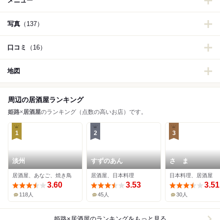
メニュー
写真
（137）
口コミ
（16）
地図
周辺の居酒屋ランキング
姫路
×
居酒屋
のランキング（点数の高いお店）です。
1
2
3
淡州
すずのあん
さゝま
居酒屋、あなご、焼き鳥
居酒屋、日本料理
日本料理、居酒屋
3.60
3.53
3.51
118人
45人
30人
姫路×居酒屋
のランキングをもっと見る