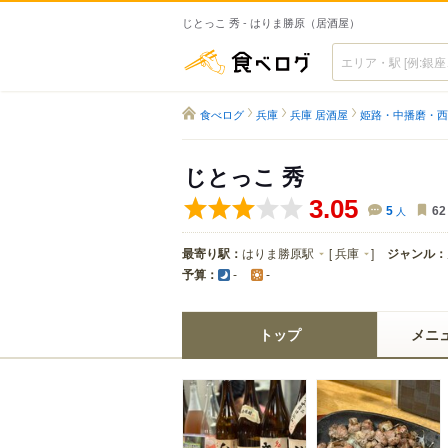
じとっこ 秀 - はりま勝原（居酒屋）
食べログ
食べログ
兵庫
兵庫 居酒屋
姫路・中播磨・西
じとっこ 秀
3.05
5
人
62
最寄り駅：
はりま勝原駅
[
兵庫
]
ジャンル：
予算：
-
-
トップ
メニ