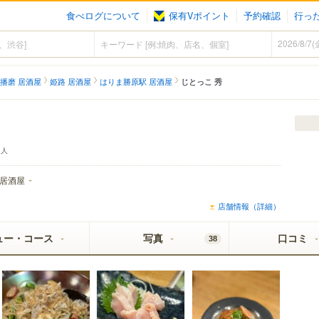
食べログについて
保有Vポイント
予約確認
行っ
播磨 居酒屋
姫路 居酒屋
はりま勝原駅 居酒屋
じとっこ 秀
人
居酒屋
店舗情報（詳細）
ュー・コース
写真
口コミ
38