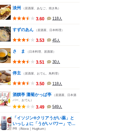
淡州
（居酒屋、あなご、焼き鳥）
3.60
118
人
すずのあん
（居酒屋、日本料理）
3.53
45
人
さゝま
（日本料理、居酒屋）
3.51
30
人
停主
（居酒屋、おでん、鳥料理）
3.50
118
人
酒饌亭 灘菊かっぱ亭
（居酒屋、日本酒
バー、おでん）
3.49
549
人
「イソジン®クリアうがい薬」と
いっしょに「うがいパワー」で
一...
PR（iNova｜Hugkum）