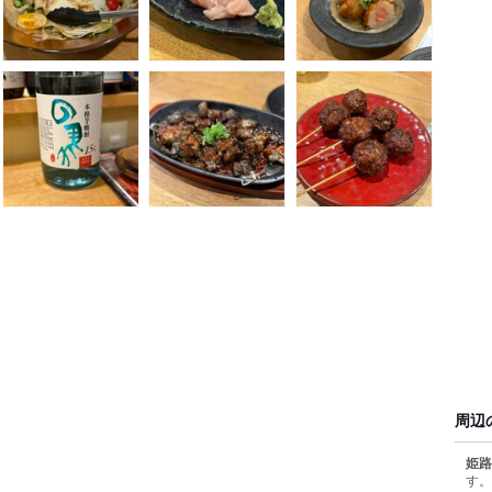
周辺
姫路
す。