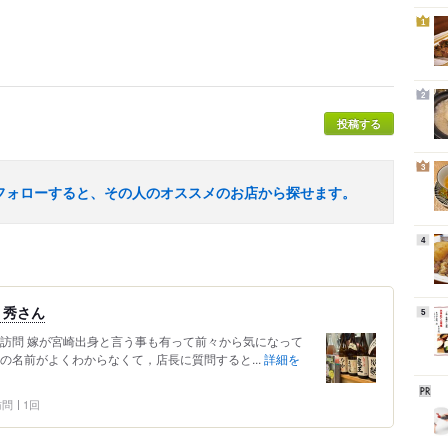
1
2
投稿する
3
フォローすると、その人のオススメのお店から探せます。
4
 秀さん
5
の訪問 嫁が宮崎出身と言う事も有って前々から気になって
の名前がよくわからなくて，店長に質問すると...
詳細を
 訪問
1回