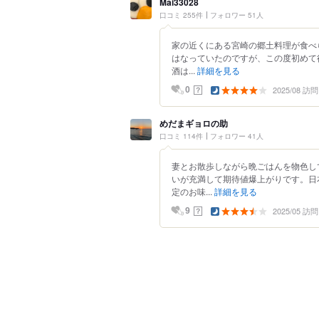
Mai33028
口コミ 255件
フォロワー 51人
家の近くにある宮崎の郷土料理が食べ
はなっていたのですが、この度初めて
酒は...
詳細を見る
2025/08 訪問
？
0
めだまギョロの助
口コミ 114件
フォロワー 41人
妻とお散歩しながら晩ごはんを物色し
いが充満して期待値爆上がりです。日
定のお味...
詳細を見る
2025/05 訪問
？
9