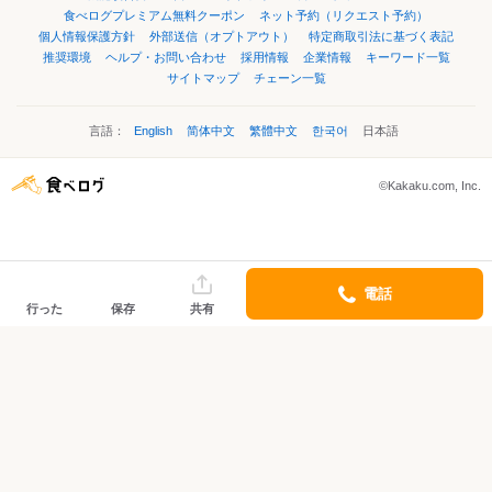
食べログプレミアム無料クーポン
ネット予約（リクエスト予約）
個人情報保護方針
外部送信（オプトアウト）
特定商取引法に基づく表記
推奨環境
ヘルプ・お問い合わせ
採用情報
企業情報
キーワード一覧
サイトマップ
チェーン一覧
言語：
English
简体中文
繁體中文
한국어
日本語
©Kakaku.com, Inc.
電話
行った
保存
共有