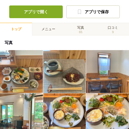
アプリで開く
アプリで保存
写真
口コミ
トップ
メニュー
65
9
写真