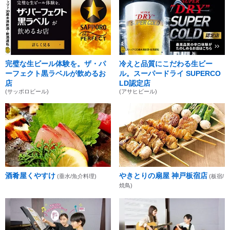
完璧な生ビール体験を。ザ・パ
冷えと品質にこだわる生ビー
ーフェクト黒ラベルが飲めるお
ル。スーパードライ SUPERCO
店
LD認定店
(サッポロビール)
(アサヒビール)
酒肴屋くやすけ
やきとりの扇屋 神戸板宿店
(垂水/魚介料理)
(板宿/
焼鳥)