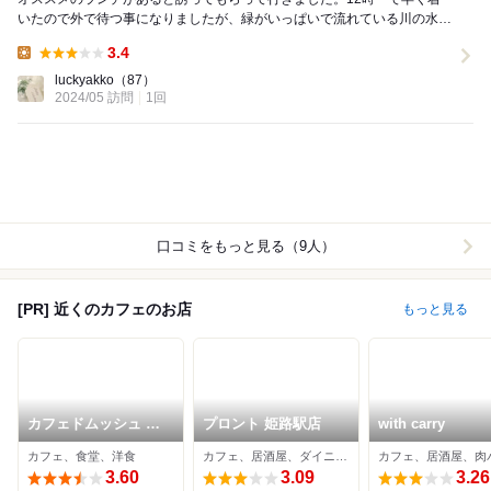
いたので外で待つ事になりましたが、緑がいっぱいで流れている川の水な
空気も綺麗で、それにまず癒されました。 ご夫婦...
3.4
Lunch:
luckyakko
（87）
2024/05 訪問
1回
口コミをもっと見る（9人）
[PR] 近くのカフェのお店
もっと見る
カフェドムッシュ 姫
プロント 姫路駅店
with carry
路店
カフェ、食堂、洋食
カフェ、居酒屋、ダイニングバー
カフェ、居酒屋、肉
3.60
3.09
3.26