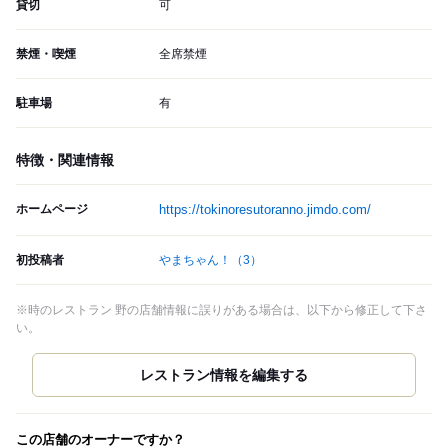
貸切
可
禁煙・喫煙
全席禁煙
駐車場
有
特徴・関連情報
ホームページ
https://tokinoresutoranno.jimdo.com/
初投稿者
やまちゃん！
（3）
※時のレストラン 野の店舗情報に誤りがある場合は、以下から修正して下さ
い。
この店舗のオーナーですか？