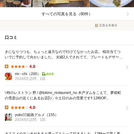
すべての写真を見る（80件）
広告を非表示
口コミ
きになりつつも、ちょっと遠方なので行けてなかったお店。 桜目当てつ
いでに予約して向かいました。 夫婦2人でされてて、プレートもデザート
も自然のものばかり。。めっちゃ美味しいのは...
4.0
Lunch:
mi---chi
（200）
2024/03 訪問
1回
\ 時のレストラン 野 / @tokino_restaurant_no 木戸ダムをこえて、夢前町
の雪彦山の近くにあるお店ᥫᩣ ̖́- ※土日のみの営業です‼️ 12時OP...
4.0
Lunch:
yuko❁⃘姫路グルメ
（155）
2024/03 訪問
1回
オススメのランチがあると誘ってもらって行きました。12時〜で早く着