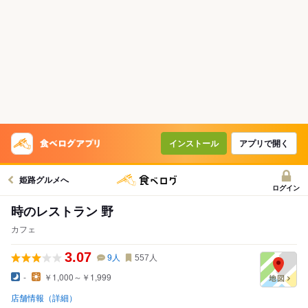
インストール
アプリで開く
姫路グルメへ
ログイン
時のレストラン 野
カフェ
3.07
9
人
557
人
-
￥1,000～￥1,999
店舗情報（詳細）