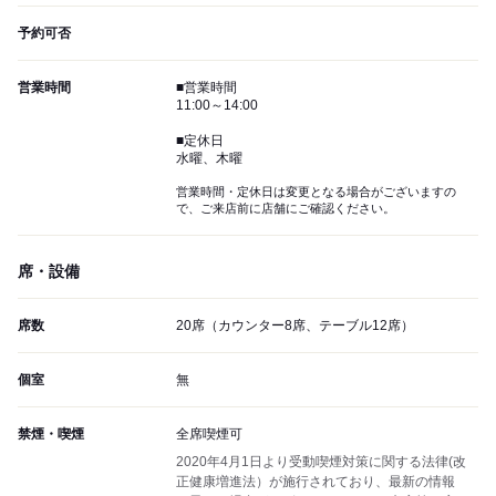
予約可否
営業時間
■営業時間
11:00～14:00
■定休日
水曜、木曜
営業時間・定休日は変更となる場合がございますの
で、ご来店前に店舗にご確認ください。
席・設備
席数
20席（カウンター8席、テーブル12席）
個室
無
禁煙・喫煙
全席喫煙可
2020年4月1日より受動喫煙対策に関する法律(改
正健康増進法）が施行されており、最新の情報