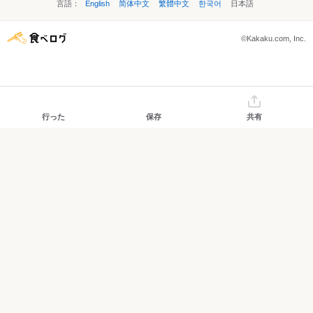
言語：
English
简体中文
繁體中文
한국어
日本語
©Kakaku.com, Inc.
行った
保存
共有