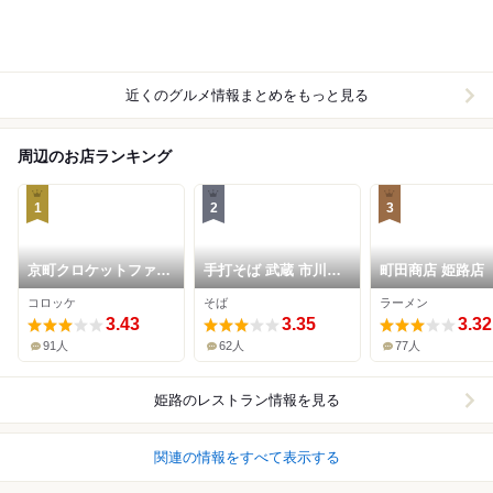
近くのグルメ情報まとめをもっと見る
周辺のお店ランキング
1
2
3
京町クロケットファミ
手打そば 武蔵 市川橋
町田商店 姫路店
リー
店
コロッケ
そば
ラーメン
3.43
3.35
3.32
91人
62人
77人
姫路
のレストラン情報を見る
関連の情報をすべて表示する