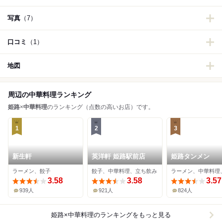
写真
（7）
口コミ
（1）
地図
周辺の中華料理ランキング
姫路
×
中華料理
のランキング（点数の高いお店）です。
1
2
3
新生軒
英洋軒 姫路駅前店
姫路タンメン
ラーメン、餃子
餃子、中華料理、立ち飲み
ラーメン、中華料理
3.58
3.58
3.57
939人
921人
824人
姫路×中華料理
のランキングをもっと見る