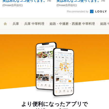
実はみんなココ使ってます。
実はみんなココ使ってます。
PR
PR
(Dreaw合同会社)
(Dreaw合同会社)
Recommended by
兵庫
兵庫 中華料理
姫路・中播磨・西播磨 中華料理
姫路 
より便利になったアプリで