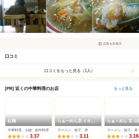
広告を非表示
口コミ
口コミをもっと見る（1人）
[PR] 近くの中華料理のお店
もっと見る
紅鶴
らぁーめん京 イオン
らぁ～めん 京 山
タウン姫路別所店
路駅店
中華料理、火鍋、創作料理
ラーメン、餃子、丼
ラーメン、餃子、丼
3.37
3.11
3.16