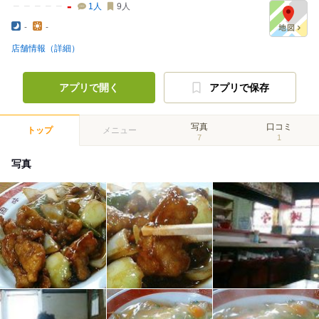
-
1
人
9
人
-
-
店舗情報（詳細）
アプリで開く
アプリで保存
写真
口コミ
トップ
メニュー
7
1
写真