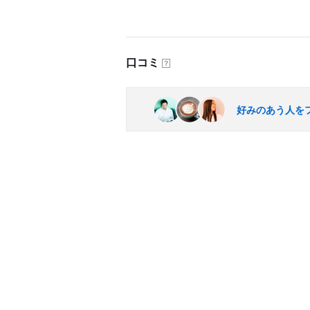
口コミ
？
好みのあう人を