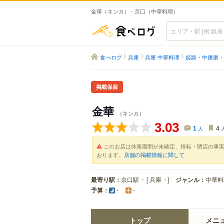
金華（キンカ） - 京口（中華料理）
食べログ
食べログ
兵庫
兵庫 中華料理
姫路・中播磨・
掲載保留
金華
（キンカ）
3.03
1
人
4
このお店は休業期間が未確定、移転・閉店の事
おります。
店舗の掲載情報に関して
最寄り駅：
京口駅
[
兵庫
]
ジャンル：
中華料
予算：
-
-
トップ
メニ