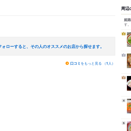
周辺
姫路
す。
1
フォローすると、その人のオススメのお店から探せます。
2
口コミ
をもっと見る （
1
人）
3
4
5