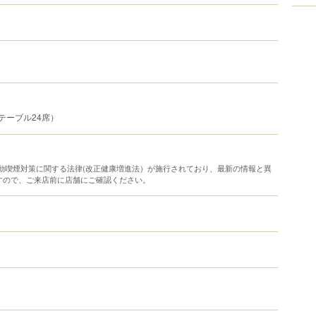
テーブル24席）
り受動喫煙対策に関する法律(改正健康増進法）が施行されており、最新の情報と異
すので、ご来店前に店舗にご確認ください。