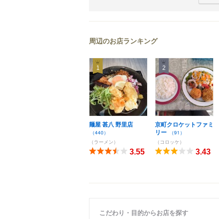
周辺のお店ランキング
1
2
麺屋 甚八 野里店
京町クロケットファミ
リー
（440）
（91）
（ラーメン）
（コロッケ）
3.55
3.43
こだわり・目的からお店を探す