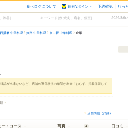
食べログについて
保有Vポイント
予約確認
行っ
西播磨 中華料理
姫路 中華料理
京口駅 中華料理
金華
人
実確認が出来ないなど、店舗の運営状況の確認が出来ておらず、掲載保留して
理
店舗情報（詳細）
ュー・コース
写真
口コミ
4