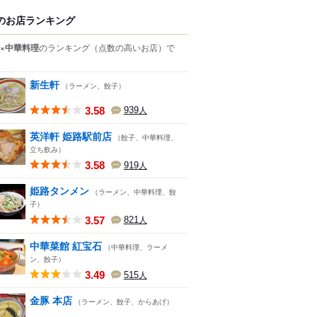
のお店ランキング
×中華料理
のランキング
（点数の高いお店）
で
新生軒
（ラーメン、餃子）
3.58
939
人
英洋軒 姫路駅前店
（餃子、中華料理、
立ち飲み）
3.58
919
人
姫路タンメン
（ラーメン、中華料理、餃
子）
3.57
821
人
中華菜館 紅宝石
（中華料理、ラーメ
ン、餃子）
3.49
515
人
金豚 本店
（ラーメン、餃子、からあげ）