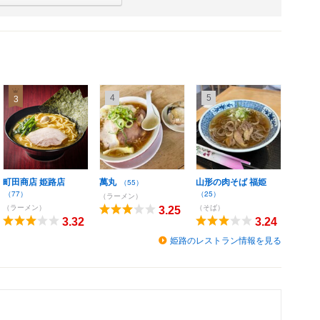
4
5
3
町田商店 姫路店
萬丸
山形の肉そば 福姫
（55）
（77）
（25）
（ラーメン）
（ラーメン）
（そば）
3.25
3.32
3.24
姫路のレストラン情報を見る