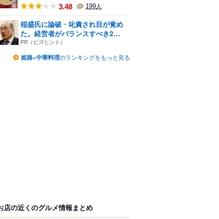
3.48
199
人
稲盛氏に論破・叱責され目が覚め
た。経営者がバランスすべき2
つ...
PR（ビズヒント）
姫路×中華料理
のランキングをもっと見る
お店の近くのグルメ情報まとめ