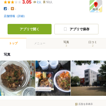
3.05
2
人
53
人
-
-
店舗情報（詳細）
アプリで開く
アプリで保存
写真
口コミ
トップ
メニュー
3
2
写真
広告を非表示