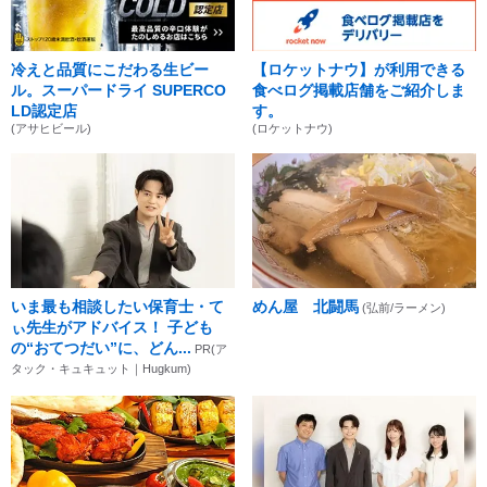
冷えと品質にこだわる生ビー
【ロケットナウ】が利用できる
ル。スーパードライ SUPERCO
食べログ掲載店舗をご紹介しま
LD認定店
す。
(アサヒビール)
(ロケットナウ)
いま最も相談したい保育士・て
めん屋 北闘馬
(弘前/ラーメン)
ぃ先生がアドバイス！ 子ども
の“おてつだい”に、どん...
PR(ア
タック・キュキュット｜Hugkum)