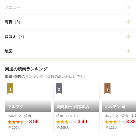
メニュー
写真
（3）
口コミ
（2）
地図
周辺の焼肉ランキング
姫路
×
焼肉
のランキング（点数の高いお店）です。
1
2
3
マルフク
焼肉裏松 姫路本店
ホルモン 竜
ホルモン、焼肉
焼肉、ホルモン
3.56
3.40
3.38
100人
209人
122人