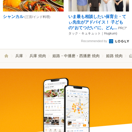
シャンカル
いま最も相談したい保育士・て
(三宮/インド料理)
ぃ先生がアドバイス！ 子ども
の“おてつだい”に、どん...
PR(ア
タック・キュキュット｜Hugkum)
Recommended by
兵庫
兵庫 焼肉
姫路・中播磨・西播磨 焼肉
姫路 焼肉