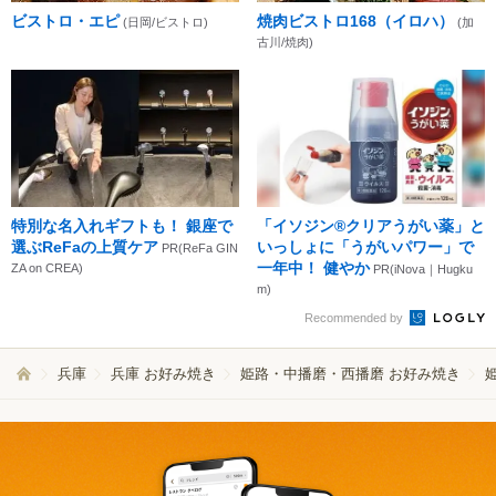
ビストロ・エピ
焼肉ビストロ168（イロハ）
(日岡/ビストロ)
(加
古川/焼肉)
特別な名入れギフトも！ 銀座で
「イソジン®クリアうがい薬」と
選ぶReFaの上質ケア
いっしょに「うがいパワー」で
PR(ReFa GIN
一年中！ 健やか
ZA on CREA)
PR(iNova｜Hugku
m)
Recommended by
兵庫
兵庫 お好み焼き
姫路・中播磨・西播磨 お好み焼き