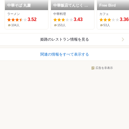
中華そば 丸慶
中華飯店てんじく 姫
Free Bird
路今宿店
ラーメン
中華料理
カフェ
3.52
3.43
3.36
104人
153人
53人
姫路
のレストラン情報を見る
関連の情報をすべて表示する
広告を非表示