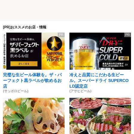
[PR]おススメのお店・情報
PR
PR
完璧な生ビール体験を。ザ・パ
冷えと品質にこだわる生ビー
ーフェクト黒ラベルが飲めるお
ル。スーパードライ SUPERCO
店
LD認定店
(サッポロビール)
(アサヒビール)