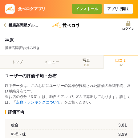
インストール
アプリで開く
播磨高岡駅グルメへ
ログイン
神原
播磨高岡駅/お好み焼き
写真
口コミ
トップ
メニュー
150
32
ユーザーの評価平均・分布
以下データは、このお店にユーザーの皆様が投稿された評価の単純平均、及
び単純分布です。
※お店の点数「3.31」は、独自のアルゴリズムで算出しております。詳しく
は、「
点数・ランキングについて
」をご覧ください。
評価平均
3.81
総合
3.99
料理・味