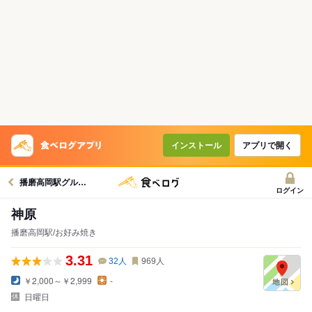
インストール
アプリで開く
播磨高岡駅グルメへ
ログイン
神原
播磨高岡駅/お好み焼き
3.31
32
人
969
人
￥2,000～￥2,999
-
日曜日