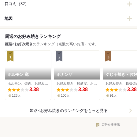
口コミ
（32）
地図
周辺のお好み焼きランキング
姫路
×
お好み焼き
のランキング（点数の高いお店）です。
1
2
3
ホルモン 竜
ボナンザ
ぐじゃ焼き・お
森下
ホルモン、焼肉、お好み焼き
お好み焼き、居酒屋、おでん
お好み焼き、鉄板焼
3.38
3.38
3.38
123人
100人
91人
姫路×お好み焼き
のランキングをもっと見る
広告を非表示