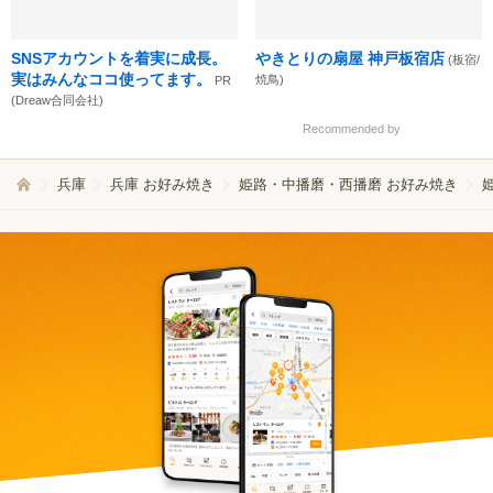
SNSアカウントを着実に成長。
やきとりの扇屋 神戸板宿店
(板宿/
実はみんなココ使ってます。
焼鳥)
PR
(Dreaw合同会社)
Recommended by
兵庫
兵庫 お好み焼き
姫路・中播磨・西播磨 お好み焼き