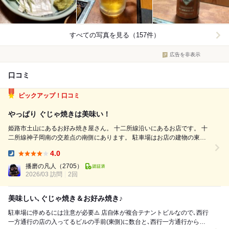
すべての写真を見る（157件）
広告を非表示
口コミ
ピックアップ！口コミ
やっぱり ぐじゃ焼きは美味い！
姫路市土山にあるお好み焼き屋さん。 十二所線沿いにあるお店です。 十
二所線神子岡南の交差点の南側にあります。 駐車場はお店の建物の東
側、そして西側にもあります。 但し西側は道に沿ってあるため、正直止
4.0
めにくいです。 今回は超久しぶりに行ってきました。 お店は外観も店内
Dinner:
も昔のまんま。...
播磨の凡人
（2705）
2026/03 訪問
2回
美味しい､ぐじゃ焼き＆お好み焼き♪
駐車場に停めるには注意が必要⚠️ 店自体が複合テナントビルなので､西行
一方通行の店の入ってるビルの手前(東側)に数台と､西行一方通行から店