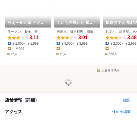
らぁーめん京 イオン
くいもの屋わん 姫路
姫路おでん 地料理
タウン姫路別所店
店
酒屋 じごろ小廣
ラーメン、餃子、丼
居酒屋、日本料理、海鮮
おでん、居酒屋、あ
3.11
3.01
3.48
￥1,000～￥1,999
￥3,000～￥3,999
￥2,000～￥2,999
Dinner:
Dinner:
Dinner:
～￥999
-
-
Lunch:
Lunch:
Lunch:
46人
10人
356人
広告を非表示
店舗情報（詳細）
編集
アクセス
住所を編集