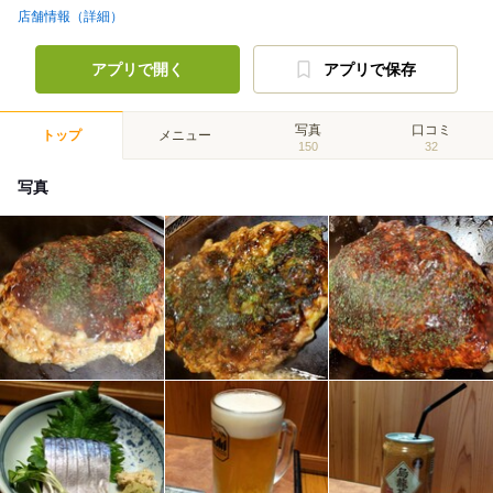
店舗情報（詳細）
アプリで開く
アプリで保存
写真
口コミ
トップ
メニュー
150
32
写真