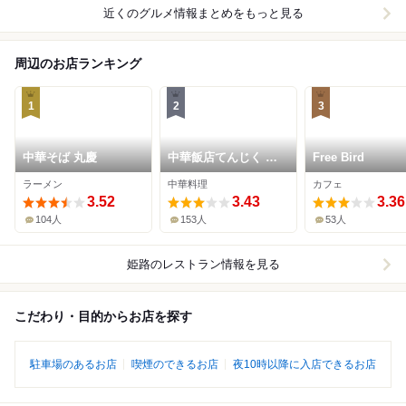
近くのグルメ情報まとめをもっと見る
周辺のお店ランキング
1
2
3
中華そば 丸慶
中華飯店てんじく 姫
Free Bird
路今宿店
ラーメン
中華料理
カフェ
3.52
3.43
3.36
104人
153人
53人
姫路
のレストラン情報を見る
こだわり・目的からお店を探す
駐車場のあるお店
喫煙のできるお店
夜10時以降に入店できるお店