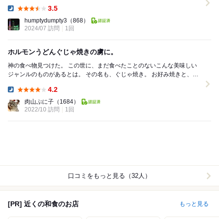
を越えてすぐの交差点を左折してすぐの駐車...
3.5
Dinner:
humptydumpty3
（868）
2024/07 訪問
1回
ホルモンうどんぐじゃ焼きの虜に。
神の食べ物見つけた。 この世に、まだ食べたことのないこんな美味しい
ジャンルのものがあるとは。 その名も、ぐじゃ焼き。 お好み焼きと、も
んじゃの良いとこ取り。 表面は...
4.2
Dinner:
肉山ぷに子
（1684）
2022/10 訪問
1回
口コミをもっと見る（32人）
[PR] 近くの和食のお店
もっと見る