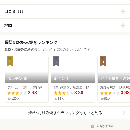
口コミ
（1）
地図
周辺のお好み焼きランキング
姫路
×
お好み焼き
のランキング（点数の高いお店）です。
1
2
3
ホルモン 竜
ボナンザ
ぐじゃ焼き・お
森下
ホルモン、焼肉、お好み焼き
お好み焼き、居酒屋、おでん
お好み焼き、鉄板焼
3.38
3.38
3.38
123人
99人
91人
姫路×お好み焼き
のランキングをもっと見る
広告を非表示