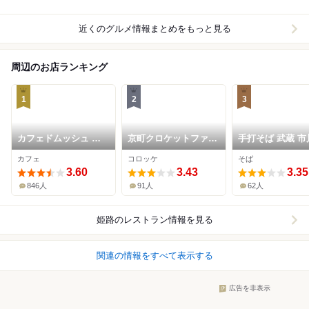
近くのグルメ情報まとめをもっと見る
周辺のお店ランキング
1
2
3
カフェドムッシュ 姫
京町クロケットファミ
手打そば 武蔵 市
路店
リー
店
カフェ
コロッケ
そば
3.60
3.43
3.35
846人
91人
62人
姫路
のレストラン情報を見る
関連の情報をすべて表示する
広告を非表示