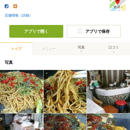
-
-
店舗情報（詳細）
アプリで開く
アプリで保存
写真
口コミ
トップ
メニュー
7
1
写真