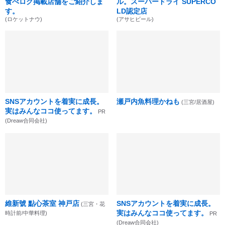
食べログ掲載店舗をご紹介しま
ル。スーパードライ SUPERCO
す。
LD認定店
(ロケットナウ)
(アサヒビール)
SNSアカウントを着実に成長。
瀬戸内魚料理かねも
(三宮/居酒屋)
実はみんなココ使ってます。
PR
(Dreaw合同会社)
維新號 點心茶室 神戸店
SNSアカウントを着実に成長。
(三宮・花
実はみんなココ使ってます。
時計前/中華料理)
PR
(Dreaw合同会社)