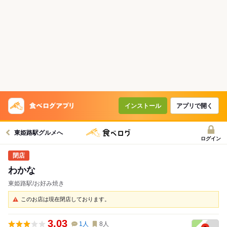
インストール
アプリで開く
東姫路駅グルメへ
ログイン
わかな
東姫路駅/お好み焼き
このお店は現在閉店しております。
3.03
1
人
8
人