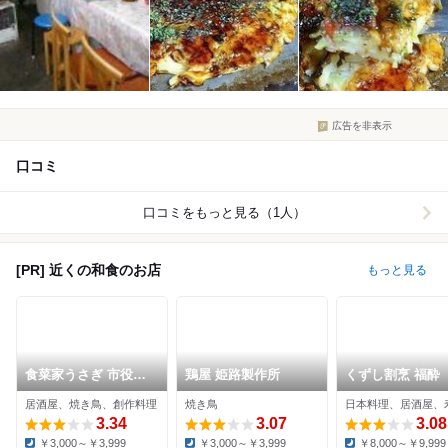
広告を非表示
口コミ
口コミをもっと見る（1人）
[PR] 近くの和食のお店
もっと見る
食菜家うさぎ 市役所
鶏屋 姫路製作所
くずし割烹 福酔
南本店
居酒屋、焼き鳥、創作料理
焼き鳥
日本料理、居酒屋、
3.34
3.07
3.08
￥3,000～￥3,999
￥3,000～￥3,999
￥8,000～￥9,999