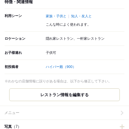
特徴・関連情報
利用シーン
家族・子供と
知人・友人と
こんな時によく使われます。
ロケーション
隠れ家レストラン、一軒家レストラン
お子様連れ
子供可
初投稿者
ハイパー殿
（900）
※わかなの店舗情報に誤りがある場合は、以下から修正して下さい。
レストラン情報を編集する
メニュー
写真
（7）