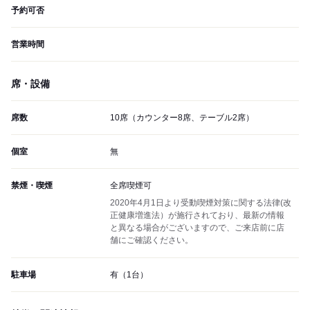
予約可否
営業時間
席・設備
席数
10席（カウンター8席、テーブル2席）
個室
無
禁煙・喫煙
全席喫煙可
2020年4月1日より受動喫煙対策に関する法律(改
正健康増進法）が施行されており、最新の情報
と異なる場合がございますので、ご来店前に店
舗にご確認ください。
駐車場
有（1台）