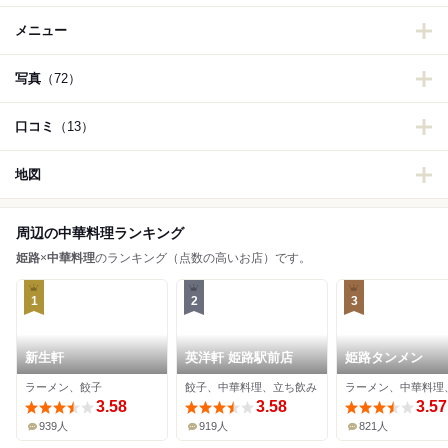
メニュー
写真
（72）
口コミ
（13）
地図
周辺の中華料理ランキング
姫路
×
中華料理
のランキング（点数の高いお店）です。
1
2
3
新生軒
英洋軒 姫路駅前店
姫路タンメン
ラーメン、餃子
餃子、中華料理、立ち飲み
ラーメン、中華料理
3.58
3.58
3.57
939人
919人
821人