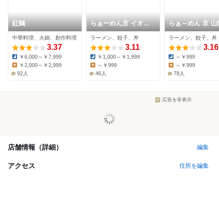
紅鶴
らぁーめん京 イオン
らぁ～めん 京 山
タウン姫路別所店
路駅店
中華料理、火鍋、創作料理
ラーメン、餃子、丼
ラーメン、餃子、丼
3.37
3.11
3.16
￥6,000～￥7,999
￥1,000～￥1,999
～￥999
Dinner:
Dinner:
Dinner:
￥2,000～￥2,999
～￥999
～￥999
Lunch:
Lunch:
Lunch:
92人
46人
78人
広告を非表示
店舗情報（詳細）
編集
アクセス
住所を編集