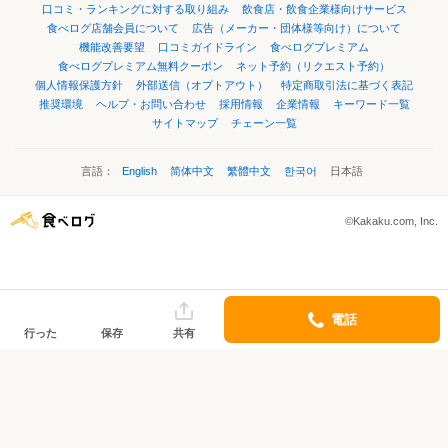
口コミ・ランキングに対する取り組み
飲食店・飲食企業様向けサービス
食べログ店舗会員について
広告（メーカー・団体様等向け）について
機能改善要望
口コミガイドライン
食べログプレミアム
食べログプレミアム無料クーポン
ネット予約（リクエスト予約）
個人情報保護方針
外部送信（オプトアウト）
特定商取引法に基づく表記
推奨環境
ヘルプ・お問い合わせ
採用情報
企業情報
キーワード一覧
サイトマップ
チェーン一覧
言語：
English
简体中文
繁體中文
한국어
日本語
©Kakaku.com, Inc.
電話
行った
保存
共有