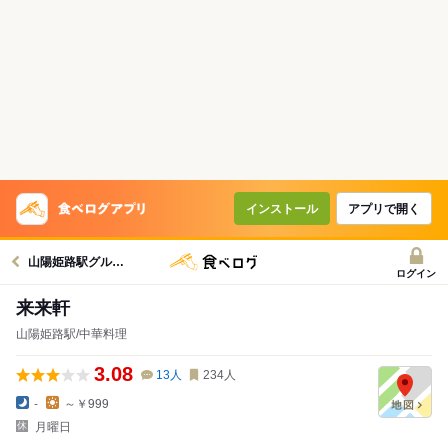
インストール
アプリで開く
山陽姫路駅グルメへ
ログイン
来来軒
山陽姫路駅/中華料理
3.08
13
人
234
人
-
～￥999
月曜日