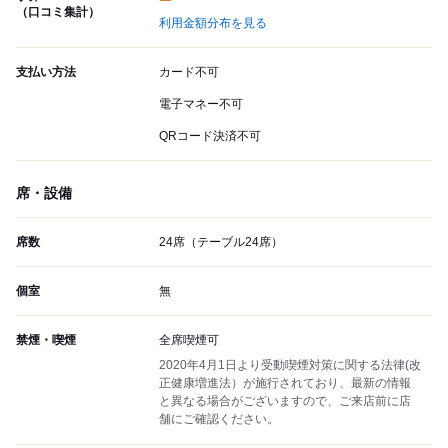
（口コミ集計）
利用金額分布を見る
支払い方法
カード不可
電子マネー不可
QRコード決済不可
席・設備
席数
24席（テーブル24席）
個室
無
禁煙・喫煙
全席喫煙可
2020年4月1日より受動喫煙対策に関する法律(改
正健康増進法）が施行されており、最新の情報
と異なる場合がございますので、ご来店前に店
舗にご確認ください。