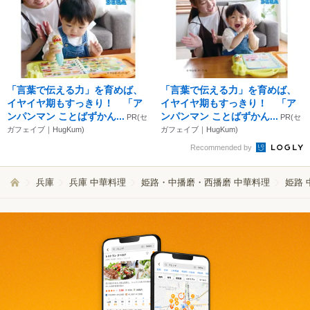
「言葉で伝える力」を育めば、
「言葉で伝える力」を育めば、
イヤイヤ期もすっきり！ 「ア
イヤイヤ期もすっきり！ 「ア
ンパンマン ことばずかん...
ンパンマン ことばずかん...
PR(セ
PR(セ
ガフェイブ｜HugKum)
ガフェイブ｜HugKum)
Recommended by
兵庫
兵庫 中華料理
姫路・中播磨・西播磨 中華料理
姫路 