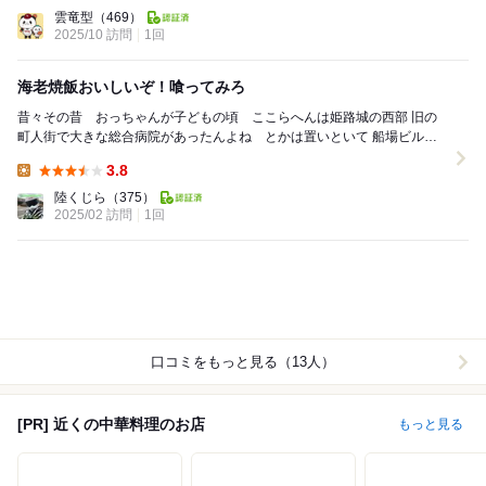
Lunch:
雲竜型
（469）
2025/10 訪問
1回
海老焼飯おいしいぞ！喰ってみろ
昔々その昔 おっちゃんが子どもの頃 ここらへんは姫路城の西部 旧の
町人街で大きな総合病院があったんよね とかは置いといて 船場ビルち
ゃうねんで 昔っから地元で人気 一軒...
3.8
Lunch:
陸くじら
（375）
2025/02 訪問
1回
口コミをもっと見る（13人）
[PR] 近くの中華料理のお店
もっと見る