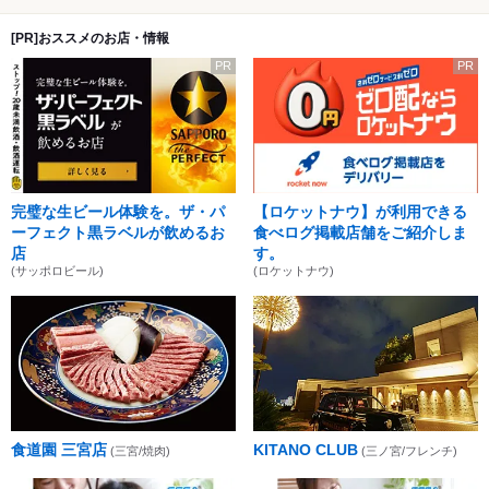
[PR]おススメのお店・情報
PR
PR
完璧な生ビール体験を。ザ・パ
【ロケットナウ】が利用できる
ーフェクト黒ラベルが飲めるお
食べログ掲載店舗をご紹介しま
店
す。
(サッポロビール)
(ロケットナウ)
食道園 三宮店
KITANO CLUB
(三宮/焼肉)
(三ノ宮/フレンチ)