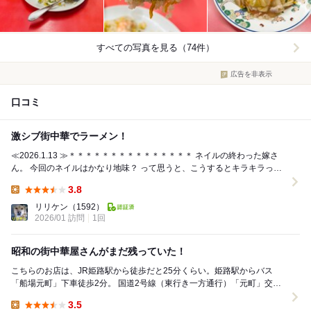
すべての写真を見る（74件）
広告を非表示
口コミ
激シブ街中華でラーメン！
≪2026.1.13 ≫＊＊＊＊＊＊＊＊＊＊＊＊＊＊＊ ネイルの終わった嫁さ
ん。 今回のネイルはかなり地味？ って思うと、こうするとキラキラっと
キレイだよ！ ってご機嫌だ。 ...
3.8
Lunch:
リリケン
（1592）
2026/01 訪問
1回
昭和の街中華屋さんがまだ残っていた！
こちらのお店は、JR姫路駅から徒歩だと25分くらい。姫路駅からバス
「船場元町」下車徒歩2分。 国道2号線（東行き一方通行）「元町」交差
点から北へ20ｍほど（南行き一方通行なので注...
3.5