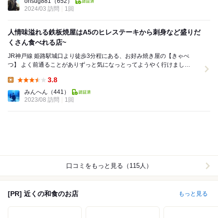
ohsug881
（652）
2024/03 訪問
1回
人情味溢れる鉄板焼屋はA5のヒレステーキから刺身など盛りだ
くさん食べれる店~
JR神戸線 姫路駅城口より徒歩3分程にある、お好み焼き屋の【きゃべ
つ】 よく前通ることがありずっと気になっとってようやく行けまし
た〜！ まずは姫路おでんを注文！ 生姜醤油...
3.8
Lunch:
みんへん
（441）
2023/08 訪問
1回
口コミをもっと見る（115人）
[PR] 近くの和食のお店
もっと見る