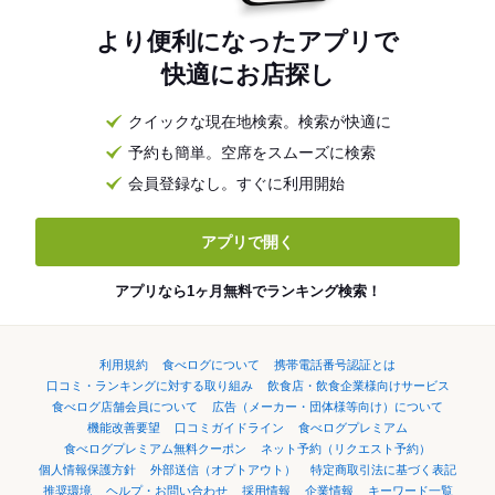
より便利になったアプリで
快適にお店探し
クイックな現在地検索。検索が快適に
予約も簡単。空席をスムーズに検索
会員登録なし。すぐに利用開始
アプリで開く
アプリなら1ヶ月無料でランキング検索！
利用規約
食べログについて
携帯電話番号認証とは
口コミ・ランキングに対する取り組み
飲食店・飲食企業様向けサービス
食べログ店舗会員について
広告（メーカー・団体様等向け）について
機能改善要望
口コミガイドライン
食べログプレミアム
食べログプレミアム無料クーポン
ネット予約（リクエスト予約）
個人情報保護方針
外部送信（オプトアウト）
特定商取引法に基づく表記
推奨環境
ヘルプ・お問い合わせ
採用情報
企業情報
キーワード一覧