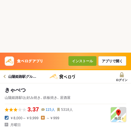
インストール
アプリで開く
山陽姫路駅グルメへ
ログイン
きゃべつ
山陽姫路駅/お好み焼き､ 鉄板焼き､ 居酒屋
3.37
115
人
5318
人
￥8,000～￥9,999
～￥999
月曜日