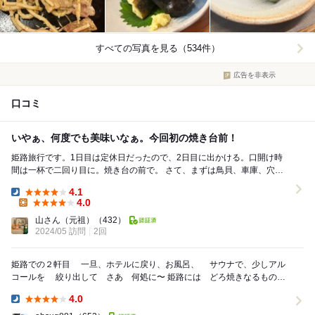
すべての写真を見る（534件）
広告を非表示
口コミ
いやぁ、何度でも美味いなぁ。今回初の焼き台前！
姫路旅行です。1日目は定休日だったので、2日目に出かける。口開け時
間は一杯で二回り目に。焼き台の前で。 さて、まずは鳥貝、車庫、穴
子、蛸。 軽く炙ったもの、蒸し焼きなもの、煮た...
4.1
Dinner:
4.0
Lunch:
山さん（元祖）
（432）
2024/05 訪問
2回
姫路での２軒目 一旦、ホテルに戻り、お風呂、 サウナで、少しアル
コールを 絞り出して さあ 何処に〜 姫路には どろ焼きなるものが
あり これを食べてみようと、...
4.0
Dinner: