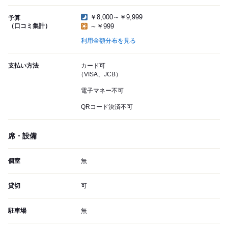
￥8,000～￥9,999
予算
（口コミ集計）
～￥999
利用金額分布を見る
支払い方法
カード可
（VISA、JCB）
電子マネー不可
QRコード決済不可
席・設備
個室
無
貸切
可
駐車場
無