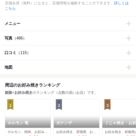
店舗会員（無料）になると、店舗情報を編集することができます。
詳しくは
こちら
メニュー
写真
（486）
口コミ
（115）
地図
周辺のお好み焼きランキング
姫路
×
お好み焼き
のランキング（点数の高いお店）です。
1
2
3
ホルモン 竜
ボナンザ
ぐじゃ焼き・お
森下
ホルモン、焼肉、お好み焼き
お好み焼き、居酒屋、おでん
お好み焼き、鉄板焼