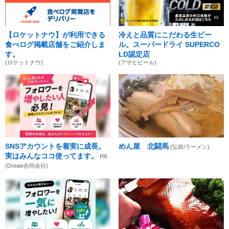
【ロケットナウ】が利用できる
冷えと品質にこだわる生ビー
食べログ掲載店舗をご紹介しま
ル。スーパードライ SUPERCO
す。
LD認定店
(ロケットナウ)
(アサヒビール)
SNSアカウントを着実に成長。
めん屋 北闘馬
(弘前/ラーメン)
実はみんなココ使ってます。
PR
(Dreaw合同会社)