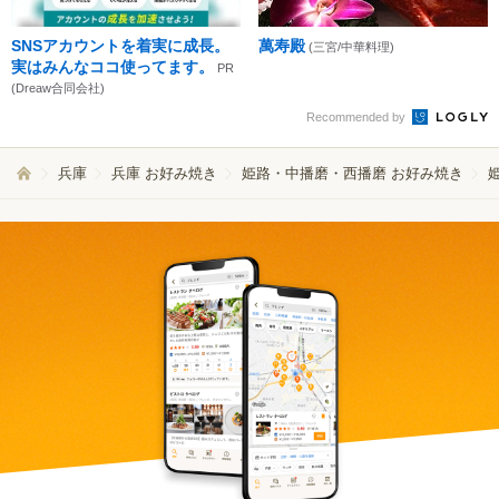
SNSアカウントを着実に成長。
萬寿殿
(三宮/中華料理)
実はみんなココ使ってます。
PR
(Dreaw合同会社)
Recommended by
兵庫
兵庫 お好み焼き
姫路・中播磨・西播磨 お好み焼き