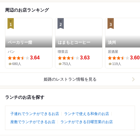
周辺のお店ランキング
1
2
3
ベーカリー燈
はまもとコーヒー
淡州
パン
喫茶店
居酒屋
3.64
3.63
3.60
680人
753人
119人
姫路
のレストラン情報を見る
ランチのお店を探す
子連れでランチができるお店
ランチで使える和食のお店
座敷でランチができるお店
ランチができる日曜営業のお店