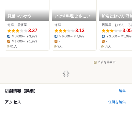
貝屋 マルホウ
いけす料理 よさこい
炉端とおでん 呼
来 姫路店
海鮮、居酒屋
海鮮
3.37
3.13
3.05
￥3,000～￥3,999
￥6,000～￥7,999
￥3,000～￥3,999
Dinner:
Dinner:
Dinner:
￥1,000～￥1,999
-
-
Lunch:
Lunch:
Lunch:
81人
9人
55人
広告を非表示
店舗情報（詳細）
編集
アクセス
住所を編集