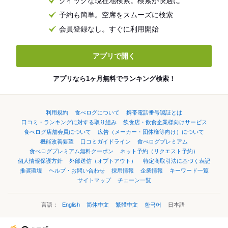
クイックな現在地検索。検索が快適に
予約も簡単。空席をスムーズに検索
会員登録なし。すぐに利用開始
アプリで開く
アプリなら1ヶ月無料でランキング検索！
利用規約
食べログについて
携帯電話番号認証とは
口コミ・ランキングに対する取り組み
飲食店・飲食企業様向けサービス
食べログ店舗会員について
広告（メーカー・団体様等向け）について
機能改善要望
口コミガイドライン
食べログプレミアム
食べログプレミアム無料クーポン
ネット予約（リクエスト予約）
個人情報保護方針
外部送信（オプトアウト）
特定商取引法に基づく表記
推奨環境
ヘルプ・お問い合わせ
採用情報
企業情報
キーワード一覧
サイトマップ
チェーン一覧
言語：
English
简体中文
繁體中文
한국어
日本語