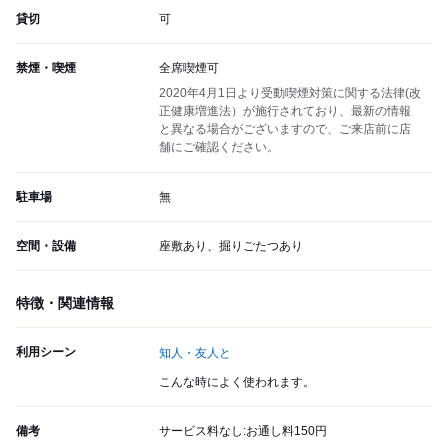
貸切
可
禁煙・喫煙
全席喫煙可
2020年4月1日より受動喫煙対策に関する法律(改
正健康増進法）が施行されており、最新の情報
と異なる場合がございますので、ご来店前に店
舗にご確認ください。
駐車場
無
空間・設備
座敷あり、掘りごたつあり
特徴・関連情報
利用シーン
知人・友人と
こんな時によく使われます。
備考
サービス料なし:お通し料150円