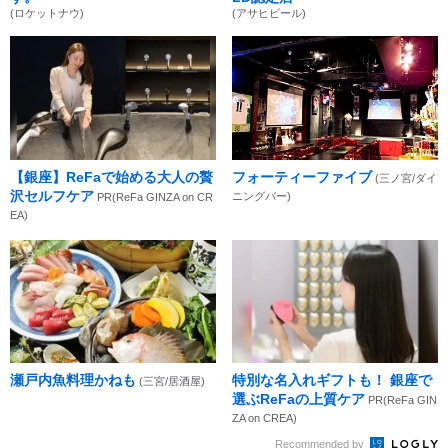
(ロケットナウ)
(アサヒビール)
【銀座】ReFaで始める大人の贅
フォーティーファイブ
(三ノ宮/ダイ
沢セルフケア
ニングバー)
PR(ReFa GINZA on CR
EA)
瀬戸内魚料理かねも
特別な名入れギフトも！ 銀座で
(三宮/居酒屋)
選ぶReFaの上質ケア
PR(ReFa GIN
ZA on CREA)
Recommended by