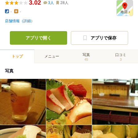
3.02
3
人
28
人
-
-
店舗情報（詳細）
アプリで開く
アプリで保存
写真
口コミ
トップ
メニュー
45
3
写真