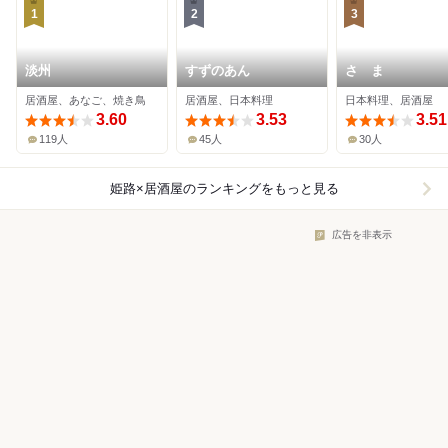
1
2
3
淡州
すずのあん
さゝま
居酒屋、あなご、焼き鳥
居酒屋、日本料理
日本料理、居酒屋
3.60
3.53
3.51
119人
45人
30人
姫路×居酒屋
のランキングをもっと見る
広告を非表示