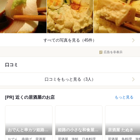
すべての写真を見る（45件）
広告を非表示
口コミ
口コミをもっと見る（3人）
[PR] 近くの居酒屋のお店
もっと見る
おでんと串カツ姫路の
姫路の小さな和食屋さ
居酒屋 たぬき
お店
ん 喰い処音松
おでん、串揚げ、居酒屋
居酒屋、海鮮、日本料理
居酒屋、鳥料理、海