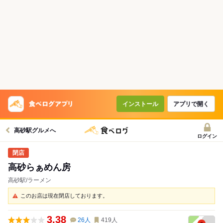
インストール
アプリで開く
高砂駅グルメへ
ログイン
高砂らぁめん房
高砂駅/ラーメン
このお店は現在閉店しております。
3.38
26
人
419
人