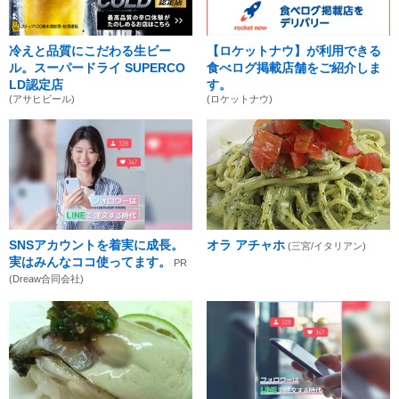
冷えと品質にこだわる生ビー
【ロケットナウ】が利用できる
ル。スーパードライ SUPERCO
食べログ掲載店舗をご紹介しま
LD認定店
す。
(アサヒビール)
(ロケットナウ)
SNSアカウントを着実に成長。
オラ アチャホ
(三宮/イタリアン)
実はみんなココ使ってます。
PR
(Dreaw合同会社)