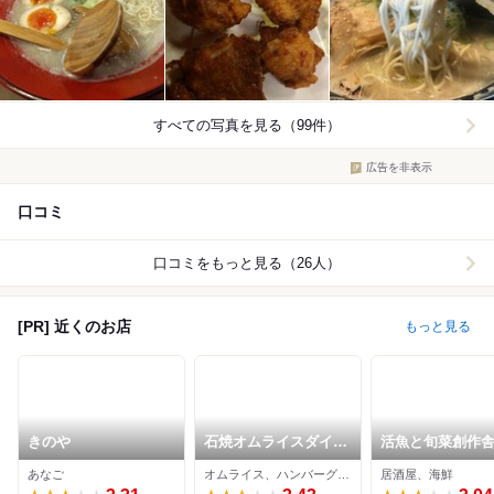
すべての写真を見る（99件）
広告を非表示
口コミ
口コミをもっと見る（26人）
[PR] 近くのお店
もっと見る
きのや
石焼オムライスダイニ
活魚と旬菜創作舎
ング クローバーキッ
さぎの家
あなご
オムライス、ハンバーグ、洋食
居酒屋、海鮮
チン