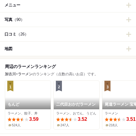
メニュー
写真
（90）
口コミ
（26）
地図
周辺のラーメンランキング
加古川
×
ラーメン
のランキング（点数の高いお店）です。
1
2
3
もんど
二代目おかだラーメン
尾道ラーメン 宝
ラーメン、餃子、丼
ラーメン、おでん、うどん
ラーメン
3.59
3.52
3.51
524人
247人
218人