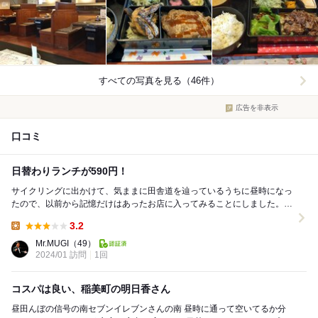
すべての写真を見る（46件）
広告を非表示
口コミ
日替わりランチが590円！
サイクリングに出かけて、気ままに田舎道を辿っているうちに昼時になっ
たので、以前から記憶だけはあったお店に入ってみることにしました。
ゆったりと広い店内に似つかわしく、おっとりとし...
3.2
Lunch:
Mr.MUGI
（49）
2024/01 訪問
1回
コスパは良い、稲美町の明日香さん
昼田んぼの信号の南セブンイレブンさんの南 昼時に通って空いてるか分