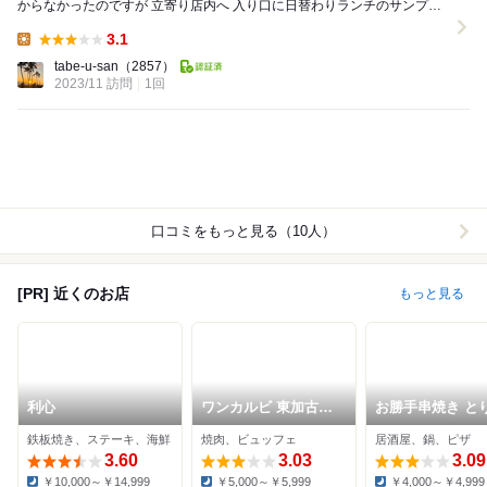
からなかったのですが 立寄り店内へ 入り口に日替わりランチのサンプル
が ボリューム満点でお値段が安...
3.1
Lunch:
tabe-u-san
（2857）
2023/11 訪問
1回
口コミをもっと見る（10人）
[PR] 近くのお店
もっと見る
利心
ワンカルビ 東加古川
お勝手串焼き と
店
んたん 加古川店
鉄板焼き、ステーキ、海鮮
焼肉、ビュッフェ
居酒屋、鍋、ピザ
3.60
3.03
3.09
￥10,000～￥14,999
￥5,000～￥5,999
￥4,000～￥4,999