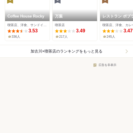
Coffee House Rocky
万葉
レストラン ポプ
喫茶店、洋食、サンドイッチ
喫茶店
喫茶店、洋食、カレ
3.53
3.49
3.47
336人
217人
245人
加古川×喫茶店
のランキングをもっと見る
広告を非表示