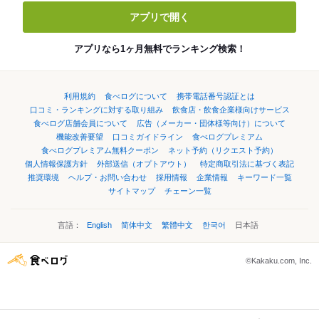
アプリで開く
アプリなら1ヶ月無料でランキング検索！
利用規約
食べログについて
携帯電話番号認証とは
口コミ・ランキングに対する取り組み
飲食店・飲食企業様向けサービス
食べログ店舗会員について
広告（メーカー・団体様等向け）について
機能改善要望
口コミガイドライン
食べログプレミアム
食べログプレミアム無料クーポン
ネット予約（リクエスト予約）
個人情報保護方針
外部送信（オプトアウト）
特定商取引法に基づく表記
推奨環境
ヘルプ・お問い合わせ
採用情報
企業情報
キーワード一覧
サイトマップ
チェーン一覧
言語：
English
简体中文
繁體中文
한국어
日本語
©Kakaku.com, Inc.