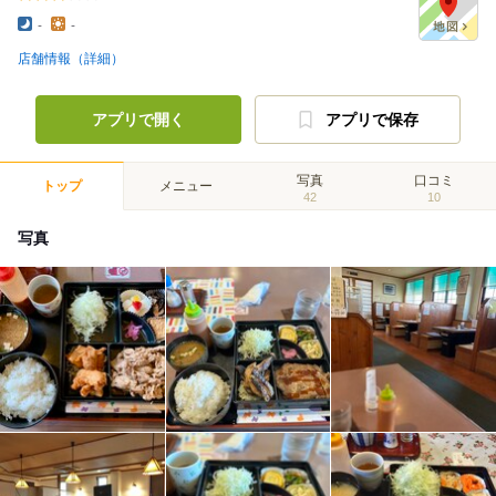
-
-
店舗情報（詳細）
アプリで開く
アプリで保存
写真
口コミ
トップ
メニュー
42
10
写真