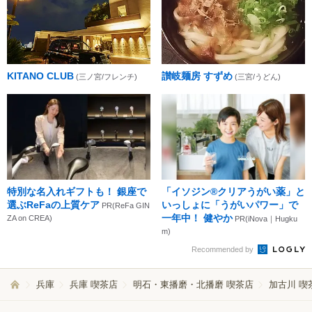
KITANO CLUB
讃岐麺房 すずめ
(三ノ宮/フレンチ)
(三宮/うどん)
特別な名入れギフトも！ 銀座で
「イソジン®クリアうがい薬」と
選ぶReFaの上質ケア
いっしょに「うがいパワー」で
PR(ReFa GIN
一年中！ 健やか
ZA on CREA)
PR(iNova｜Hugku
m)
Recommended by
兵庫
兵庫 喫茶店
明石・東播磨・北播磨 喫茶店
加古川 喫