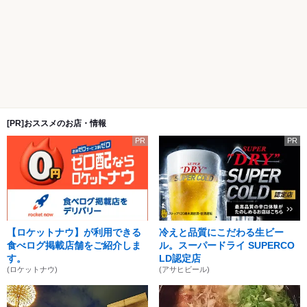
[PR]おススメのお店・情報
PR
PR
【ロケットナウ】が利用できる
冷えと品質にこだわる生ビー
食べログ掲載店舗をご紹介しま
ル。スーパードライ SUPERCO
す。
LD認定店
(ロケットナウ)
(アサヒビール)