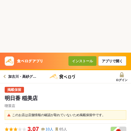
インストール
アプリで開く
加古川・高砂グルメへ
ログイン
明日香 稲美店
喫茶店
このお店は店舗情報の確認が取れていないため掲載保留中です。
3.07
10
人
65
人