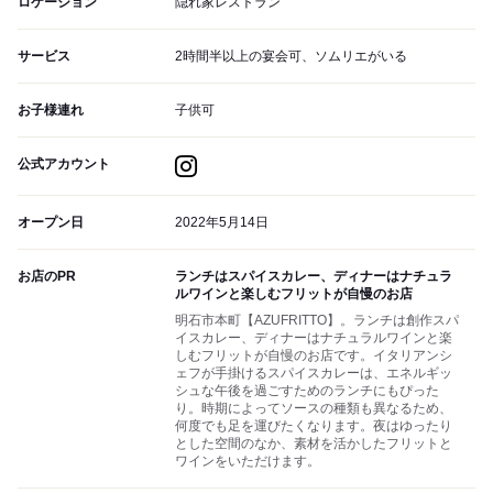
ロケーション
隠れ家レストラン
サービス
2時間半以上の宴会可、ソムリエがいる
お子様連れ
子供可
公式アカウント
オープン日
2022年5月14日
お店のPR
ランチはスパイスカレー、ディナーはナチュラ
ルワインと楽しむフリットが自慢のお店
明石市本町【AZUFRITTO】。ランチは創作スパ
イスカレー、ディナーはナチュラルワインと楽
しむフリットが自慢のお店です。イタリアンシ
ェフが手掛けるスパイスカレーは、エネルギッ
シュな午後を過ごすためのランチにもぴった
り。時期によってソースの種類も異なるため、
何度でも足を運びたくなります。夜はゆったり
とした空間のなか、素材を活かしたフリットと
ワインをいただけます。