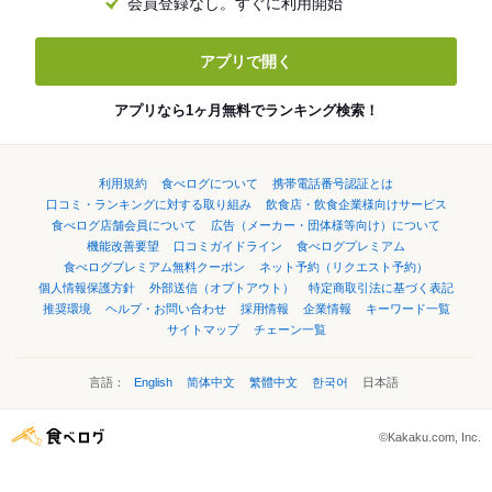
会員登録なし。すぐに利用開始
アプリで開く
アプリなら1ヶ月無料でランキング検索！
利用規約
食べログについて
携帯電話番号認証とは
口コミ・ランキングに対する取り組み
飲食店・飲食企業様向けサービス
食べログ店舗会員について
広告（メーカー・団体様等向け）について
機能改善要望
口コミガイドライン
食べログプレミアム
食べログプレミアム無料クーポン
ネット予約（リクエスト予約）
個人情報保護方針
外部送信（オプトアウト）
特定商取引法に基づく表記
推奨環境
ヘルプ・お問い合わせ
採用情報
企業情報
キーワード一覧
サイトマップ
チェーン一覧
言語：
English
简体中文
繁體中文
한국어
日本語
©Kakaku.com, Inc.