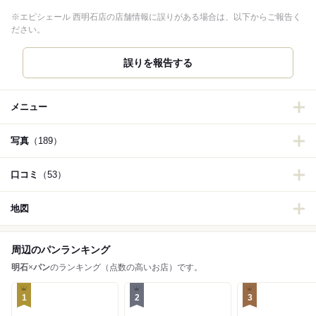
※エピシェール 西明石店の店舗情報に誤りがある場合は、以下からご報告く
ださい。
誤りを報告する
メニュー
写真
（189）
口コミ
（53）
地図
周辺のパンランキング
明石
×
パン
のランキング（点数の高いお店）です。
1
2
3