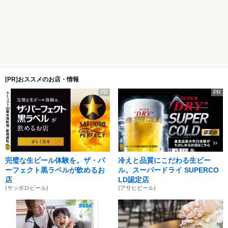
[PR]おススメのお店・情報
PR
PR
完璧な生ビール体験を。ザ・パ
冷えと品質にこだわる生ビー
ーフェクト黒ラベルが飲めるお
ル。スーパードライ SUPERCO
店
LD認定店
(サッポロビール)
(アサヒビール)