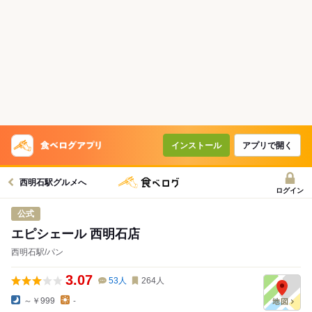
インストール
アプリで開く
西明石駅グルメへ
ログイン
公式
エピシェール 西明石店
西明石駅/パン
3.07
53
人
264
人
～￥999
-