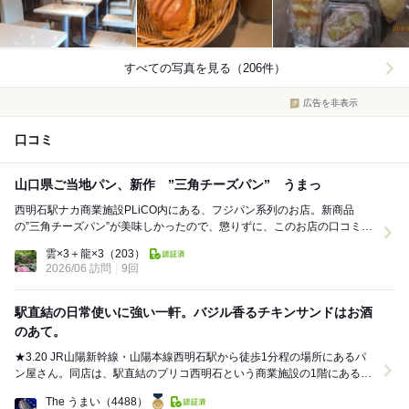
すべての写真を見る（206件）
広告を非表示
口コミ
山口県ご当地パン、新作 ”三角チーズパン” うまっ
西明石駅ナカ商業施設PLiCO内にある、フジパン系列のお店。新商品
の”三角チーズパン”が美味しかったので、懲りずに、このお店の口コミ書
きます。昔から、ここにある大手チェーンの駅周辺...
雲×3＋龍×3
（203）
2026/06 訪問
9回
駅直結の日常使いに強い一軒。バジル香るチキンサンドはお酒
のあて。
★3.20 JR山陽新幹線・山陽本線西明石駅から徒歩1分程の場所にあるパ
ン屋さん。同店は、駅直結のプリコ西明石という商業施設の1階にある。
購入したのは桜島どりのバジル...
The うまい
（4488）