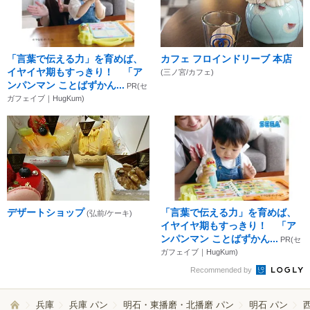
「言葉で伝える力」を育めば、
カフェ フロインドリーブ 本店
イヤイヤ期もすっきり！ 「ア
(三ノ宮/カフェ)
ンパンマン ことばずかん...
PR(セ
ガフェイブ｜HugKum)
デザートショップ
「言葉で伝える力」を育めば、
(弘前/ケーキ)
イヤイヤ期もすっきり！ 「ア
ンパンマン ことばずかん...
PR(セ
ガフェイブ｜HugKum)
Recommended by
兵庫
兵庫 パン
明石・東播磨・北播磨 パン
明石 パン