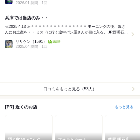
2026/01 訪問
1回
兵庫では当店のみ・・
≪2025.4.13 ≫＊＊＊＊＊＊＊＊＊＊＊＊＊＊＊ モーニングの後、嫁さ
んにお土産を・・ ミスドに行く途中パン屋さんが目に入る。 JR西明石駅
1階の 「エピシェール ...
リリケン
（1591）
2025/04 訪問
1回
口コミをもっと見る（53人）
[PR] 近くのお店
もっと見る
隠れ家だいにんぐ ら
フォルトゥーナ
凛屋 明石店