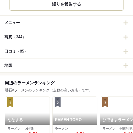
誤りを報告する
メニュー
写真
（344）
口コミ
（85）
地図
周辺のラーメンランキング
明石
×
ラーメン
のランキング（点数の高いお店）です。
1
2
3
ななまる
RAMEN TOMO
ひできよラーメ
ラーメン、つけ麺
ラーメン
ラーメン、中華料理