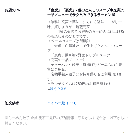
お店のPR
「金虎」「裏虎」2種のとんこつスープ◆充実の
一品メニューでサク呑みできるラーメン屋
《無料》充実の薬味！にんにく醤油、こがし一
味、紅しょうが、焙煎高菜
4種の薬味でお好みのらーめんに仕上げる
のも楽しみのひとつです。
《ベースのスープは2種類》
「金虎」白醤油だしで仕上げたとんこつスー
プ
「裏虎」豚✕鶏✕野菜トリプルスープ
《充実の一品メニュー》
チャーハンや餃子・唐揚げなど一品ものも豊
富にご用意。
名物手包み餃子はお持ち帰りもご利用頂けま
す。
＊ランチタイムは780円のお得日替わり
...
続きを読む
初投稿者
ハイパー殿
（900）
※らーめん餃子 金虎 明石二見店の店舗情報に誤りがある場合は、以下からご
報告ください。