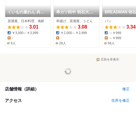
くいもの屋わん 兵庫
串カツ田中 明石大久
BREADMAN 明
大久保駅前店
保店
居酒屋、日本料理、海鮮
串揚げ、居酒屋、うどん
パン
3.01
3.08
3.34
￥3,000～￥3,999
￥2,000～￥2,999
～￥999
Dinner:
Dinner:
Dinner:
-
-
～￥999
Lunch:
Lunch:
Lunch:
9人
26人
56人
広告を非表示
店舗情報（詳細）
修正
アクセス
住所を修正