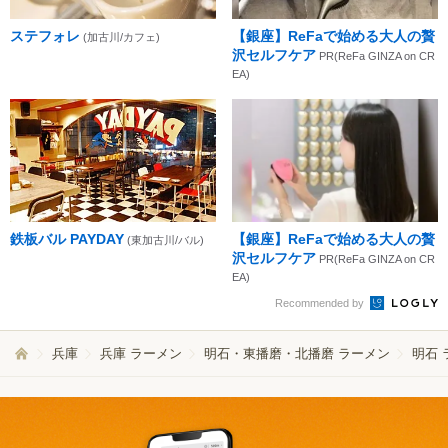
ステフォレ
【銀座】ReFaで始める大人の贅
(加古川/カフェ)
沢セルフケア
PR(ReFa GINZA on CR
EA)
鉄板バル PAYDAY
【銀座】ReFaで始める大人の贅
(東加古川/バル)
沢セルフケア
PR(ReFa GINZA on CR
EA)
Recommended by
兵庫
兵庫 ラーメン
明石・東播磨・北播磨 ラーメン
明石 