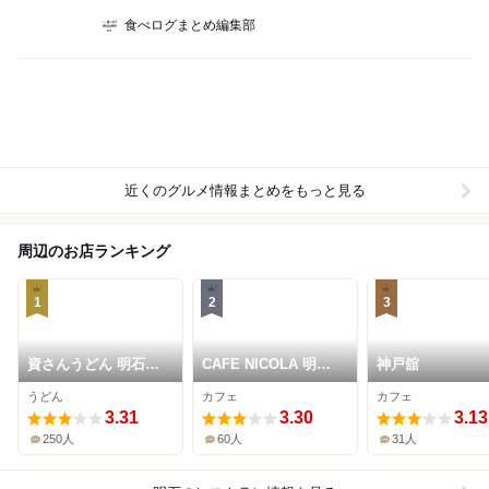
食べログまとめ編集部
近くのグルメ情報まとめをもっと見る
周辺のお店ランキング
1
2
3
資さんうどん 明石二
CAFE NICOLA 明石
神戸舘
見店
店
うどん
カフェ
カフェ
3.31
3.30
3.13
250人
60人
31人