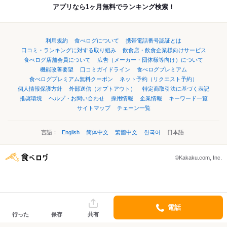
アプリなら1ヶ月無料でランキング検索！
利用規約
食べログについて
携帯電話番号認証とは
口コミ・ランキングに対する取り組み
飲食店・飲食企業様向けサービス
食べログ店舗会員について
広告（メーカー・団体様等向け）について
機能改善要望
口コミガイドライン
食べログプレミアム
食べログプレミアム無料クーポン
ネット予約（リクエスト予約）
個人情報保護方針
外部送信（オプトアウト）
特定商取引法に基づく表記
推奨環境
ヘルプ・お問い合わせ
採用情報
企業情報
キーワード一覧
サイトマップ
チェーン一覧
言語：
English
简体中文
繁體中文
한국어
日本語
©Kakaku.com, Inc.
電話
行った
保存
共有