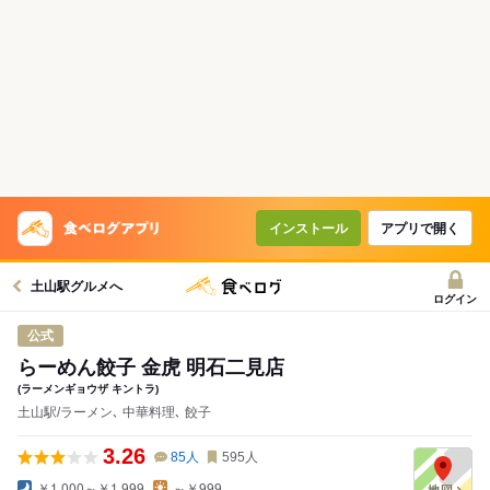
インストール
アプリで開く
土山駅グルメへ
ログイン
公式
らーめん餃子 金虎 明石二見店
(ラーメンギョウザ キントラ)
土山駅/ラーメン､ 中華料理､ 餃子
3.26
85
人
595
人
￥1,000～￥1,999
～￥999