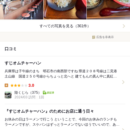
すべての写真を見る（361件）
広告を非表示
口コミ
すじオムチャーハン
兵庫県は子午線のまち 明石市の南西部ですね 県道２０８号線は二見港
土山線 国道２５０号線からちょっと北へと 建てもんの真ん中に真紅の
エントランス 金きらきんで店名が印象...
3.0
Lunch:
陸くじら
（375）
2024/03 訪問
1回
『すじオムチャーハン』のためにお店に通う日々
お休みの日はラーメンで行こう ということで、今回のお休みのランチも
ラーメンですが、スケバンはずっとラーメンでないほうでいいので、あの
悶絶サイドメニューのあるあのお店に向かいま...