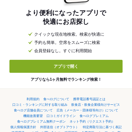
より便利になったアプリで
快適にお店探し
クイックな現在地検索。検索が快適に
予約も簡単。空席をスムーズに検索
会員登録なし。すぐに利用開始
アプリで開く
アプリなら1ヶ月無料でランキング検索！
利用規約
食べログについて
携帯電話番号認証とは
口コミ・ランキングに対する取り組み
飲食店・飲食企業様向けサービス
食べログ店舗会員について
広告（メーカー・団体様等向け）について
機能改善要望
口コミガイドライン
食べログプレミアム
食べログプレミアム無料クーポン
ネット予約（リクエスト予約）
個人情報保護方針
外部送信（オプトアウト）
特定商取引法に基づく表記