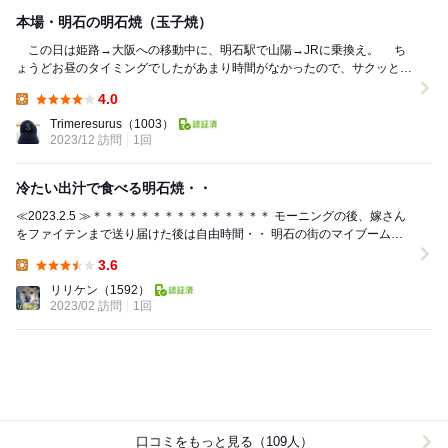
本場・明石の明石焼（玉子焼）
この日は姫路→大阪への移動中に、明石駅で山陽→JRに乗換え。 ち
ょうどお昼のタイミングでしたがあまり時間がなかったので、サクッと明
石焼を食べようと駅近くのお店を何軒か回ったも...
4.0
Lunch:
Trimeresurus
（1003）
2023/12 訪問
1回
冷たい出汁で食べる明石焼・・
≪2023.2.5 ≫＊＊＊＊＊＊＊＊＊＊＊＊＊＊＊ モーニングの後、嫁さん
をファイテンまで送り届けた後は自由時間・・ 明石の街のマイブーム、
明石焼行きますよー！ っとやっ...
3.6
Lunch:
リリケン
（1592）
2023/02 訪問
1回
口コミをもっと見る（109人）