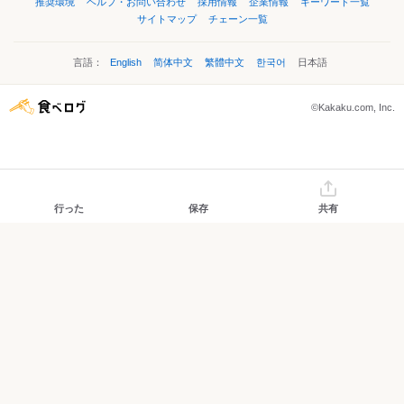
推奨環境
ヘルプ・お問い合わせ
採用情報
企業情報
キーワード一覧
サイトマップ
チェーン一覧
言語：
English
简体中文
繁體中文
한국어
日本語
©Kakaku.com, Inc.
行った
保存
共有