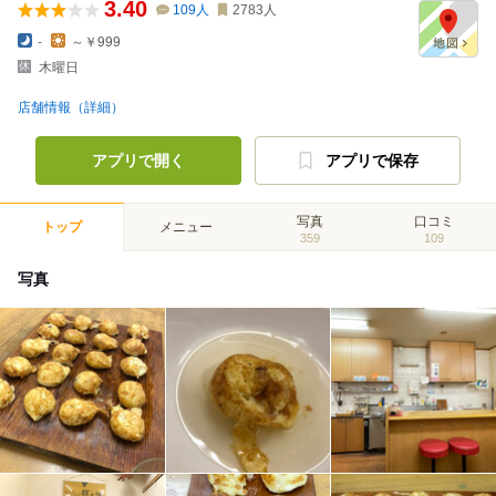
3.40
109
人
2783
人
-
～￥999
木曜日
店舗情報（詳細）
アプリで開く
アプリで保存
写真
口コミ
トップ
メニュー
359
109
写真