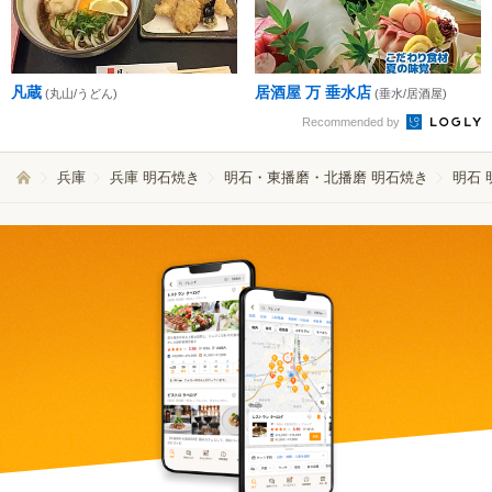
凡蔵
居酒屋 万 垂水店
(丸山/うどん)
(垂水/居酒屋)
Recommended by
兵庫
兵庫 明石焼き
明石・東播磨・北播磨 明石焼き
明石 