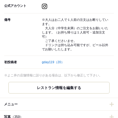
公式アカウント
備考
※大人はお二人で１人前の注文はお断りしてい
ます。
大人分（中学生未満）のご注文をお願いいた
します。（お持ち帰りは１人前可・追加注文
可）
ご了承くださいませ。
ドリンクは持ち込み可能ですが、ビール以外
でお願いしたします。
初投稿者
gday119
（20）
※よこ井の店舗情報に誤りがある場合は、以下から修正して下さい。
メニュー
写真
（359）