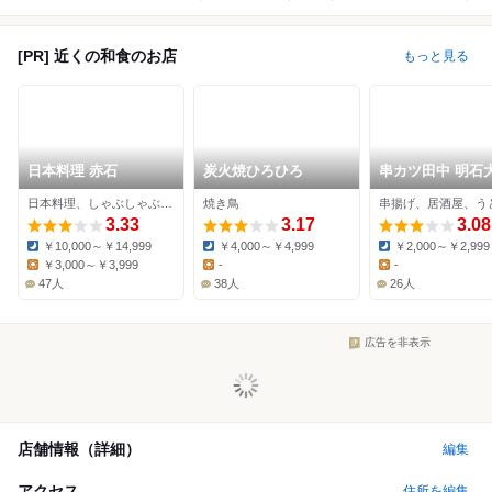
[PR] 近くの和食のお店
もっと見る
日本料理 赤石
炭火焼ひろひろ
串カツ田中 明石
保店
日本料理、しゃぶしゃぶ、海鮮
焼き鳥
串揚げ、居酒屋、う
3.33
3.17
3.08
￥10,000～￥14,999
￥4,000～￥4,999
￥2,000～￥2,999
Dinner:
Dinner:
Dinner:
￥3,000～￥3,999
-
-
Lunch:
Lunch:
Lunch:
47人
38人
26人
広告を非表示
店舗情報（詳細）
編集
アクセス
住所を編集