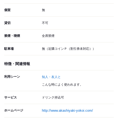
個室
無
貸切
不可
禁煙・喫煙
全席禁煙
駐車場
無（近隣コインＰ（割引券未対応））
特徴・関連情報
利用シーン
知人・友人と
こんな時によく使われます。
サービス
ドリンク持込可
ホームページ
http://www.akashiyaki-yokoi.com/