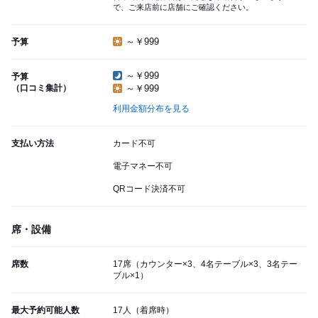
で、ご来店前に店舗にご確認ください。
～￥999
予算
～￥999
予算
（口コミ集計）
～￥999
利用金額分布を見る
支払い方法
カード不可
電子マネー不可
QRコード決済不可
席・設備
席数
17席（カウンター×3、4名テーブル×3、3名テー
ブル×1）
最大予約可能人数
17人（着席時）