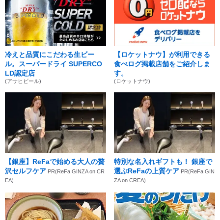
冷えと品質にこだわる生ビー
【ロケットナウ】が利用できる
ル。スーパードライ SUPERCO
食べログ掲載店舗をご紹介しま
LD認定店
す。
(アサヒビール)
(ロケットナウ)
【銀座】ReFaで始める大人の贅
特別な名入れギフトも！ 銀座で
沢セルフケア
選ぶReFaの上質ケア
PR(ReFa GINZA on CR
PR(ReFa GIN
EA)
ZA on CREA)