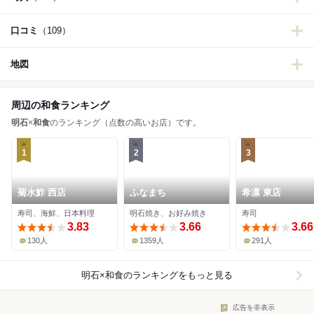
口コミ
（109）
地図
周辺の和食ランキング
明石
×
和食
のランキング（点数の高いお店）です。
1
2
3
菊水鮓 西店
ふなまち
希凛 東店
寿司、海鮮、日本料理
明石焼き、お好み焼き
寿司
3.83
3.66
3.66
130人
1359人
291人
明石×和食
のランキングをもっと見る
広告を非表示