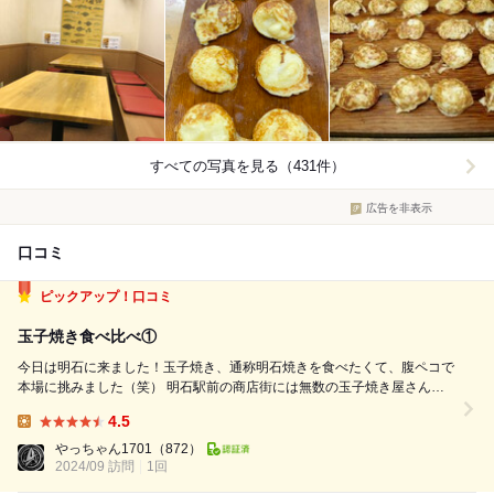
すべての写真を見る（431件）
広告を非表示
口コミ
ピックアップ！口コミ
玉子焼き食べ比べ①
今日は明石に来ました！玉子焼き、通称明石焼きを食べたくて、腹ペコで
本場に挑みました（笑） 明石駅前の商店街には無数の玉子焼き屋さんが
軒を連ねていて、玉子焼き以外にもタコなど海産物や蒲鉾屋など美味そう
4.5
なものに目移りしてしまいます。 今回は、事前調べなしに店の雰囲気だ
Lunch:
けでこちらのお店に飛び込みました...
やっちゃん1701
（872）
2024/09 訪問
1回