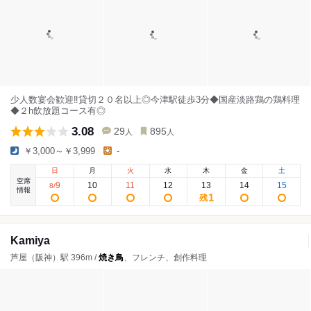
少人数宴会歓迎‼貸切２０名以上◎今津駅徒歩3分◆国産淡路鶏の鶏料理
◆２h飲放題コース有◎
3.08
29
895
人
人
￥3,000～￥3,999
-
日
月
火
水
木
金
土
空席
9
10
11
12
13
14
15
8
/
情報
1
残
Kamiya
芦屋（阪神）駅 396m /
焼き鳥
、フレンチ、創作料理