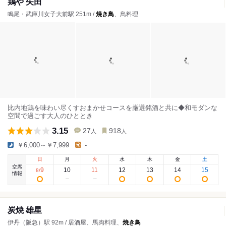
鶏や 矢田
鳴尾・武庫川女子大前駅 251m /
焼き鳥
、鳥料理
比内地鶏を味わい尽くすおまかせコースを厳選銘酒と共に◆和モダンな
空間で過ごす大人のひととき
3.15
27
918
人
人
￥6,000～￥7,999
-
日
月
火
水
木
金
土
空席
9
10
11
12
13
14
15
8
/
情報
炭焼 雄星
伊丹（阪急）駅 92m / 居酒屋、馬肉料理、
焼き鳥