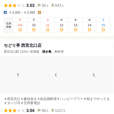
3.03
32
537
人
人
￥3,000～￥3,999
-
日
月
火
水
木
金
土
空席
9
10
11
12
13
14
15
8
/
情報
ぢどり亭 西宮北口店
西宮北口駅 152m / 居酒屋、
焼き鳥
、鳥料理
＃西宮北口＃豪快炭火＃絶品鶏料理＃ハッピーアワー＃朝までやってる
＃タバコ可＃空席要電話
3.04
45
1117
人
人