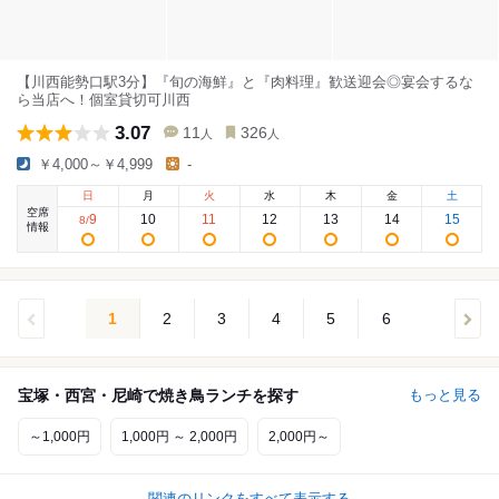
【川西能勢口駅3分】『旬の海鮮』と『肉料理』歓送迎会◎宴会するな
ら当店へ！個室貸切可川西
3.07
11
326
人
人
￥4,000～￥4,999
-
日
月
火
水
木
金
土
空席
9
10
11
12
13
14
15
8
/
情報
1
2
3
4
5
6
宝塚・西宮・尼崎で焼き鳥ランチを探す
もっと見る
～1,000円
1,000円 ～ 2,000円
2,000円～
関連のリンクをすべて表示する