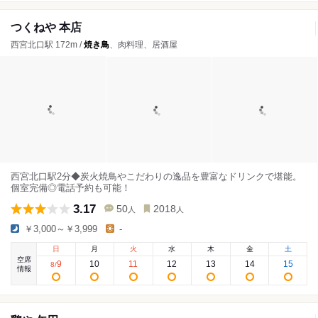
つくねや 本店
西宮北口駅 172m /
焼き鳥
、肉料理、居酒屋
西宮北口駅2分◆炭火焼鳥やこだわりの逸品を豊富なドリンクで堪能。
個室完備◎電話予約も可能！
3.17
50
2018
人
人
￥3,000～￥3,999
-
日
月
火
水
木
金
土
空席
9
10
11
12
13
14
15
8
/
情報