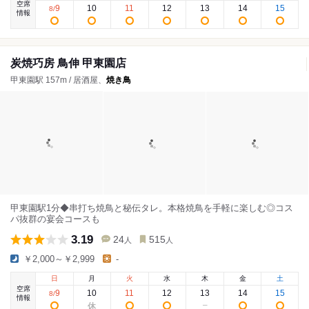
空席
9
10
11
12
13
14
15
8
/
情報
炭焼巧房 鳥伸 甲東園店
甲東園駅 157m / 居酒屋、
焼き鳥
甲東園駅1分◆串打ち焼鳥と秘伝タレ。本格焼鳥を手軽に楽しむ◎コス
パ抜群の宴会コースも
3.19
24
515
人
人
￥2,000～￥2,999
-
日
月
火
水
木
金
土
空席
9
10
11
12
13
14
15
8
/
情報