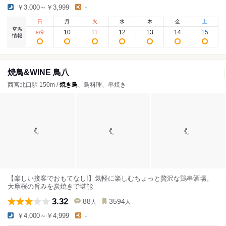
￥3,000～￥3,999
-
日
月
火
水
木
金
土
空席
9
10
11
12
13
14
15
8
/
情報
焼鳥&WINE 鳥八
西宮北口駅 150m /
焼き鳥
、鳥料理、串焼き
【楽しい接客でおもてなし!】気軽に楽しむちょっと贅沢な鶏串酒場。
大摩桜の旨みを炭焼きで堪能
3.32
88
3594
人
人
￥4,000～￥4,999
-