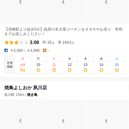
【尼崎駅より徒歩5分】純系の名古屋コーチンをタタキやお造り、串焼
きでお楽しみください！
3.09
35
1663
人
人
￥4,000～￥4,999
-
日
月
火
水
木
金
土
空席
9
10
11
12
13
14
15
8
/
情報
焼鳥よしおか 夙川店
夙川駅 156m /
焼き鳥