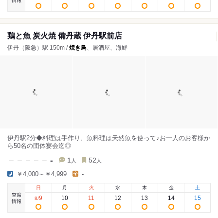
情報
鶏と魚 炭火焼 備丹蔵 伊丹駅前店
伊丹（阪急）駅 150m /
焼き鳥
、居酒屋、海鮮
伊丹駅2分◆料理は手作り、魚料理は天然魚を使って♪お一人のお客様か
ら50名の団体宴会迄◎
-
1
52
人
人
￥4,000～￥4,999
-
日
月
火
水
木
金
土
空席
9
10
11
12
13
14
15
8
/
情報