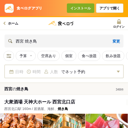
インストール
アプリで開く
ホーム
ログイン
変更
西宮 焼き鳥
予算
空席あり
個室
食べ放題
飲み放題
日時
時間
人数
でネット予約
西宮
の
焼き鳥
348
件
大衆酒場 天神大ホール 西宮北口店
西宮北口駅 160m / 居酒屋、海鮮、
焼き鳥