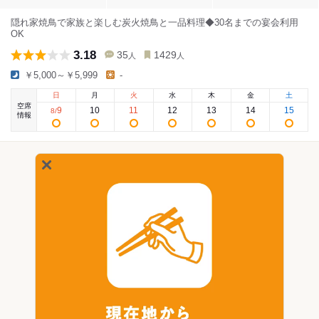
隠れ家焼鳥で家族と楽しむ炭火焼鳥と一品料理◆30名までの宴会利用
OK
3.18
35
1429
人
人
￥5,000～￥5,999
-
日
月
火
水
木
金
土
空席
9
10
11
12
13
14
15
8
/
情報