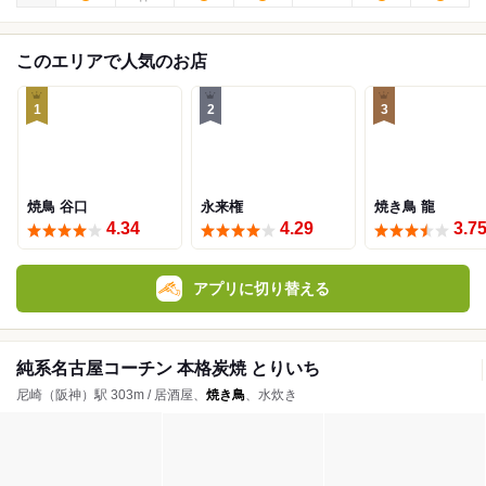
このエリアで人気のお店
1
2
3
焼鳥 谷口
永来権
焼き鳥 龍
4.34
4.29
3.7
アプリに切り替える
純系名古屋コーチン 本格炭焼 とりいち
尼崎（阪神）駅 303m / 居酒屋、
焼き鳥
、水炊き