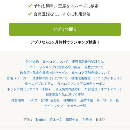
予約も簡単。空席をスムーズに検索
会員登録なし。すぐに利用開始
アプリで開く
アプリなら1ヶ月無料でランキング検索！
利用規約
食べログについて
携帯電話番号認証とは
口コミ・ランキングに対する取り組み
点数について
飲食店・飲食企業様向けサービス
食べログ店舗会員について
広告（メーカー・団体様等向け）について
機能改善要望
口コミガイドライン
食べログプレミアム
食べログプレミアム無料クーポン
ネット予約（リクエスト予約）
個人情報保護方針
外部送信（オプトアウト）
特定商取引法に基づく表記
推奨環境
ヘルプ・お問い合わせ
採用情報
企業情報
キーワード一覧
サイトマップ
チェーン一覧
言語：
English
简体中文
繁體中文
한국어
日本語