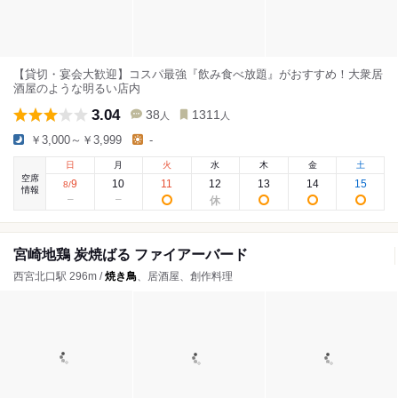
【貸切・宴会大歓迎】コスパ最強『飲み食べ放題』がおすすめ！大衆居
酒屋のような明るい店内
3.04
38
1311
人
人
￥3,000～￥3,999
-
日
月
火
水
木
金
土
空席
9
10
11
12
13
14
15
8
/
情報
宮崎地鶏 炭焼ばる ファイアーバード
西宮北口駅 296m /
焼き鳥
、居酒屋、創作料理