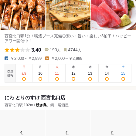
西宮北口駅1分！喫煙ブース完備◎安い・旨い・楽しい3拍子！ハッピー
アワー開催中！
3.40
190
4744
人
人
￥2,000～￥2,999
￥2,000～￥2,999
日
月
火
水
木
金
土
空席
9
10
11
12
13
14
15
8
/
情報
にわ とりのすけ 西宮北口店
西宮北口駅 102m /
焼き鳥
、鍋、居酒屋