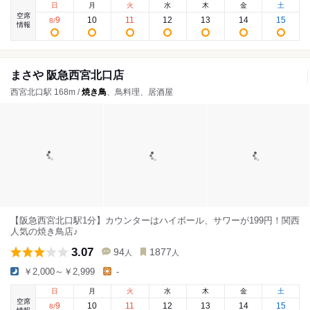
日
月
火
水
木
金
土
空席
9
10
11
12
13
14
15
8
/
情報
まさや 阪急西宮北口店
西宮北口駅 168m /
焼き鳥
、鳥料理、居酒屋
【阪急西宮北口駅1分】カウンターはハイボール、サワーが199円！関西
人気の焼き鳥店♪
3.07
94
1877
人
人
￥2,000～￥2,999
-
日
月
火
水
木
金
土
空席
9
10
11
12
13
14
15
8
/