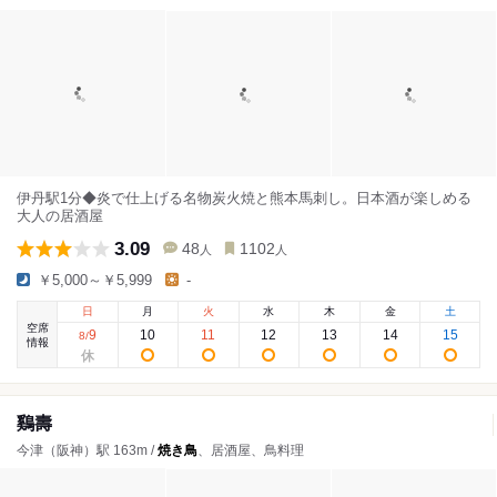
伊丹駅1分◆炎で仕上げる名物炭火焼と熊本馬刺し。日本酒が楽しめる
大人の居酒屋
3.09
48
1102
人
人
￥5,000～￥5,999
-
日
月
火
水
木
金
土
空席
9
10
11
12
13
14
15
8
/
情報
鷄壽
今津（阪神）駅 163m /
焼き鳥
、居酒屋、鳥料理