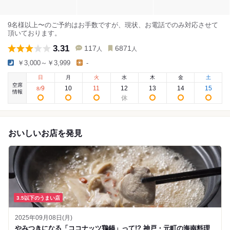
9名様以上〜のご予約はお手数ですが、現状、お電話でのみ対応させて
頂いております。
3.31
117
6871
人
人
￥3,000～￥3,999
-
日
月
火
水
木
金
土
空席
9
10
11
12
13
14
15
8
/
情報
おいしいお店を発見
3.5以下のうまい店
2025年09月08日(月)
やみつきになる「ココナッツ鶏鍋」って!? 神戸・元町の海南料理