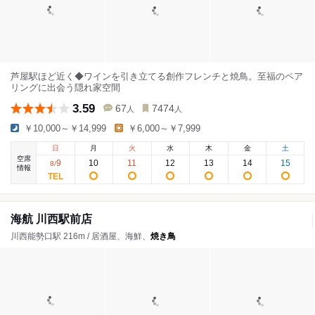
芦屋駅ほど近く◆ワインを引き立てる創作フレンチと焼鳥。至福のペア
リングに出会う隠れ家空間
3.59
67
7474
人
人
￥10,000～￥14,999
￥6,000～￥7,999
日
月
火
水
木
金
土
空席
9
10
11
12
13
14
15
8
/
情報
海航 川西駅前店
川西能勢口駅 216m / 居酒屋、海鮮、
焼き鳥