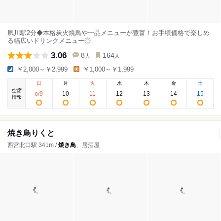
夙川駅2分◆本格炭火焼鳥や一品メニューが豊富！お手頃価格で楽しめ
る幅広いドリンクメニュー◎
3.06
8
164
人
人
￥2,000～￥2,999
￥1,000～￥1,999
日
月
火
水
木
金
土
空席
9
10
11
12
13
14
15
8
/
情報
焼き鳥りくと
西宮北口駅 341m /
焼き鳥
、居酒屋