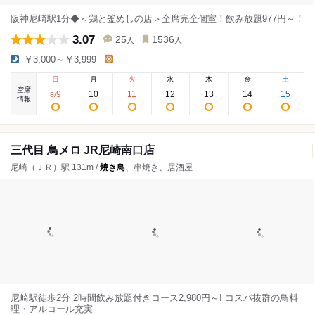
阪神尼崎駅1分◆＜鶏と釜めしの店＞全席完全個室！飲み放題977円～！
3.07
25
1536
人
人
￥3,000～￥3,999
-
日
月
火
水
木
金
土
空席
9
10
11
12
13
14
15
8
/
情報
三代目 鳥メロ JR尼崎南口店
尼崎（ＪＲ）駅 131m /
焼き鳥
、串焼き、居酒屋
尼崎駅徒歩2分 2時間飲み放題付きコース2,980円～! コスパ抜群の鳥料
理・アルコール充実