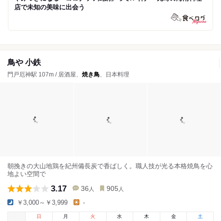
店で未知の美味に出会う
鳥や 小鉄
門戸厄神駅 107m / 居酒屋、
焼き鳥
、日本料理
朝挽きの大山地鶏を紀州備長炭で香ばしく。職人技が光る本格焼鳥を心
地よい空間で
3.17
36
905
人
人
￥3,000～￥3,999
-
日
月
火
水
木
金
土