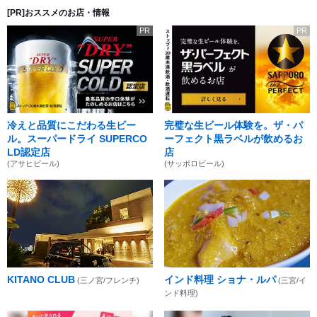
[PR]おススメのお店・情報
PR
PR
冷えと品質にこだわる生ビー
完璧な生ビール体験を。ザ・パ
ル。スーパードライ SUPERCO
ーフェクト黒ラベルが飲めるお
LD認定店
店
(アサヒビール)
(サッポロビール)
KITANO CLUB
インド料理 ショナ・ルパ
(三ノ宮/フレンチ)
(三宮/イ
ンド料理)