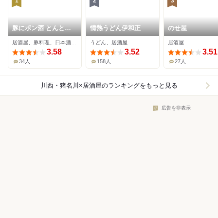
1
2
3
豚にポン酒 とんとこ
情熱うどん伊和正
のせ屋
とん
居酒屋、豚料理、日本酒バー
うどん、居酒屋
居酒屋
3.58
3.52
3.51
34人
158人
27人
川西・猪名川×居酒屋
のランキングをもっと見る
広告を非表示