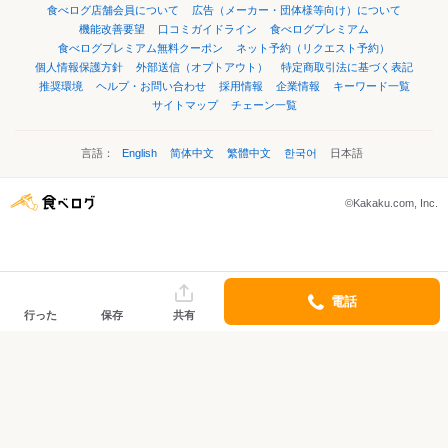
食べログ店舗会員について
広告（メーカー・団体様等向け）について
機能改善要望
口コミガイドライン
食べログプレミアム
食べログプレミアム無料クーポン
ネット予約（リクエスト予約）
個人情報保護方針
外部送信（オプトアウト）
特定商取引法に基づく表記
推奨環境
ヘルプ・お問い合わせ
採用情報
企業情報
キーワード一覧
サイトマップ
チェーン一覧
言語：
English
简体中文
繁體中文
한국어
日本語
©Kakaku.com, Inc.
電話
行った
保存
共有