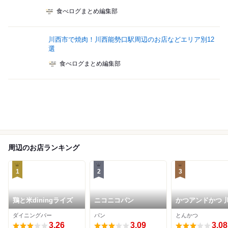
食べログまとめ編集部
川西市で焼肉！川西能勢口駅周辺のお店などエリア別12
選
食べログまとめ編集部
周辺のお店ランキング
1
2
3
鶏と米diningライズ
ニコニコパン
かつアンドかつ 
平野店
ダイニングバー
パン
とんかつ
3.26
3.09
3.08