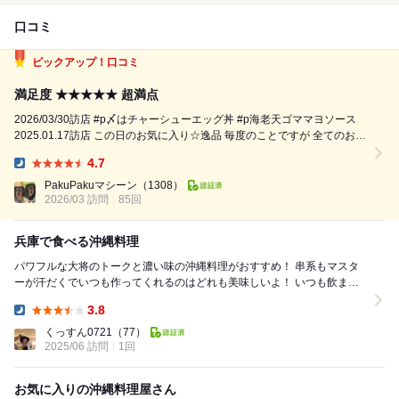
口コミ
ピックアップ！口コミ
満足度 ★★★★★ 超満点
2026/03/30訪店 #p〆はチャーシューエッグ丼 #p海老天ゴママヨソース
2025.01.17訪店 この日のお気に入り☆逸品 毎度のことですが 全てのお料
理が ご飯にピッタリで 美味しすぎました ^ч^ 今回も定番メニューには 無
4.7
いお料理 ばかりです‼︎ ...
Dinner:
PakuPakuマシーン
（1308）
2026/03 訪問
85回
兵庫で食べる沖縄料理
パワフルな大将のトークと濃い味の沖縄料理がおすすめ！ 串系もマスタ
ーが汗だくでいつも作ってくれるのはどれも美味しいよ！ いつも飲まな
いからワイルドファームの本気をまだ知らな...
3.8
Dinner:
くっすん0721
（77）
2025/06 訪問
1回
お気に入りの沖縄料理屋さん