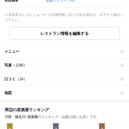
初投稿者
箕面サイコー
（52）
※居食屋 わいるどふぁーむ の店舗情報に誤りがある場合は、以下から修正し
て下さい。
レストラン情報を編集する
メニュー
写真
（1285）
口コミ
（24）
地図
周辺の居酒屋ランキング
川西・猪名川
×
居酒屋
のランキング（点数の高いお店）です。