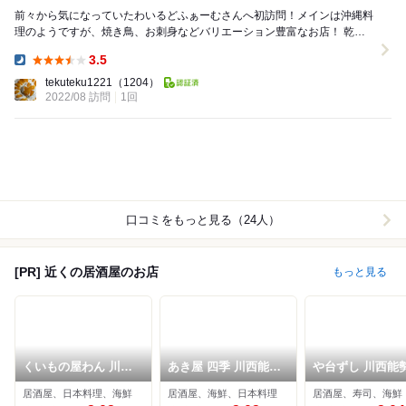
前々から気になっていたわいるどふぁーむさんへ初訪問！メインは沖縄料
理のようですが、焼き鳥、お刺身などバリエーション豊富なお店！ 乾杯
のビールからとてとテンションが上がりました...
3.5
Dinner:
tekuteku1221
（1204）
2022/08 訪問
1回
口コミをもっと見る（24人）
[PR] 近くの居酒屋のお店
もっと見る
くいもの屋わん 川西
あき屋 四季 川西能勢
や台ずし 川西能
能勢口駅前店
口駅前店
駅前町
居酒屋、日本料理、海鮮
居酒屋、海鮮、日本料理
居酒屋、寿司、海鮮