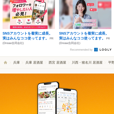
SNSアカウントを着実に成長。
SNSアカウントを着実に成長。
実はみんなココ使ってます。
実はみんなココ使ってます。
PR
PR
(Dreaw合同会社)
(Dreaw合同会社)
Recommended by
兵庫
兵庫 居酒屋
西宮 居酒屋
川西・猪名川 居酒屋
平