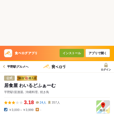
インストール
アプリで開く
平野駅グルメへ
ログイン
公式
居食屋 わいるどふぁーむ
平野駅/居酒屋､ 沖縄料理､ 焼き鳥
3.18
24
人
357
人
￥3,000～￥3,999
-