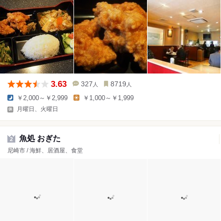
3.63
327
8719
人
人
￥2,000～￥2,999
￥1,000～￥1,999
月曜日、火曜日
魚処 おぎた
2
尼崎市 / 海鮮、居酒屋、食堂