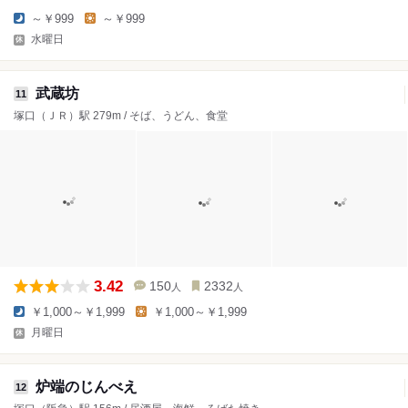
～￥999
～￥999
水曜日
武蔵坊
11
塚口（ＪＲ）駅 279m / そば、うどん、食堂
3.42
150
2332
人
人
￥1,000～￥1,999
￥1,000～￥1,999
月曜日
炉端のじんべえ
12