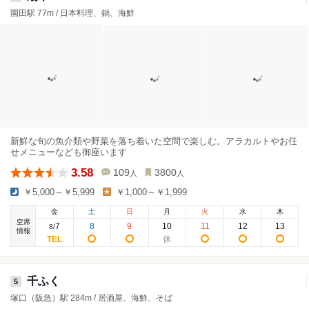
園田駅 77m / 日本料理、鍋、海鮮
新鮮な旬の魚介類や野菜を落ち着いた空間で楽しむ。アラカルトやお任
せメニューなども御座います
3.58
109
3800
人
人
￥5,000～￥5,999
￥1,000～￥1,999
金
土
日
月
火
水
木
空席
7
8
9
10
11
12
13
8
/
情報
千ふく
5
塚口（阪急）駅 284m / 居酒屋、海鮮、そば