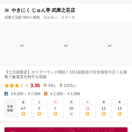
やきにく じゅん亭 武庫之荘店
20
武庫之荘駅 96m / 焼肉、ホルモン、ステーキ
【土日祝限定】ホリデーランチ開始！1日1組限定の完全個室や広々お座
敷で厳選黒毛和牛を堪能
3.35
59
2325
人
人
￥6,000～￥7,999
￥2,000～￥2,999
金
土
日
月
火
水
木
空席
7
8
9
10
11
12
13
8
/
情報