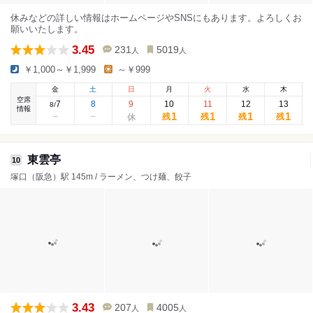
休みなどの詳しい情報はホームページやSNSにもあります。よろしくお
願いいたします。
3.45
231
5019
人
人
￥1,000～￥1,999
～￥999
金
土
日
月
火
水
木
空席
7
8
9
10
11
12
13
8
/
情報
1
1
1
1
残
残
残
残
東雲亭
10
塚口（阪急）駅 145m / ラーメン、つけ麺、餃子
3.43
207
4005
人
人