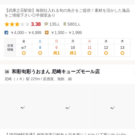
【武庫之荘駅前】毎朝仕入れる旬の魚介をご提供！素材を活かした逸品
をご堪能下さい◎半個室あり
3.38
135
5801
人
人
￥4,000～￥4,999
￥1,000～￥1,999
金
土
日
月
火
水
木
空席
7
8
9
10
11
12
13
8
/
情報
1
1
残
残
和彩旬彩うおまん 尼崎キューズモール店
16
尼崎（ＪＲ）駅 225m / 居酒屋、海鮮、鍋
【JR尼崎駅直通】個室充実◎鮮魚と日本酒にこだわり丁寧に仕上げた