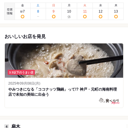
金
土
日
月
火
水
木
空席
7
8
9
10
11
12
13
8
/
情報
おいしいお店を発見
3.5以下のうまい店
2025年09月08日(月)
やみつきになる「ココナッツ鶏鍋」って!? 神戸・元町の海南料理
店で未知の美味に出会う
扇木
4