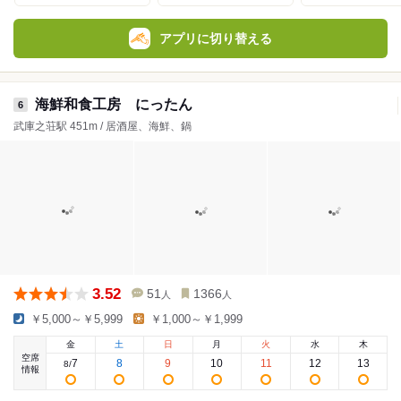
アプリに切り替える
海鮮和食工房 にったん
6
武庫之荘駅 451m / 居酒屋、海鮮、鍋
3.52
51
1366
人
人
￥5,000～￥5,999
￥1,000～￥1,999
金
土
日
月
火
水
木
空席
7
8
9
10
11
12
13
8
/
情報