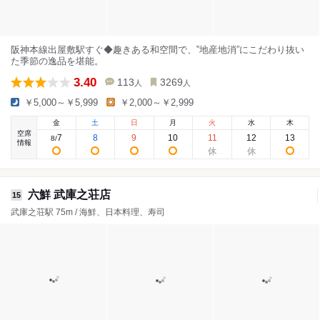
阪神本線出屋敷駅すぐ◆趣きある和空間で、‟地産地消”にこだわり抜い
た季節の逸品を堪能。
3.40
113
3269
人
人
￥5,000～￥5,999
￥2,000～￥2,999
金
土
日
月
火
水
木
空席
7
8
9
10
11
12
13
8
/
情報
六鮮 武庫之荘店
15
武庫之荘駅 75m / 海鮮、日本料理、寿司