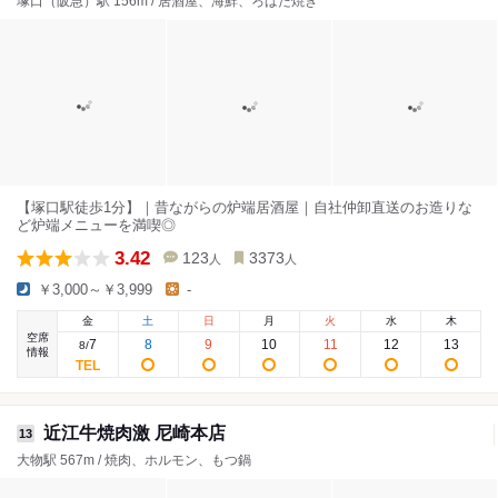
塚口（阪急）駅 156m / 居酒屋、海鮮、ろばた焼き
【塚口駅徒歩1分】｜昔ながらの炉端居酒屋｜自社仲卸直送のお造りな
ど炉端メニューを満喫◎
3.42
123
3373
人
人
￥3,000～￥3,999
-
金
土
日
月
火
水
木
空席
7
8
9
10
11
12
13
8
/
情報
近江牛焼肉激 尼崎本店
13
大物駅 567m / 焼肉、ホルモン、もつ鍋