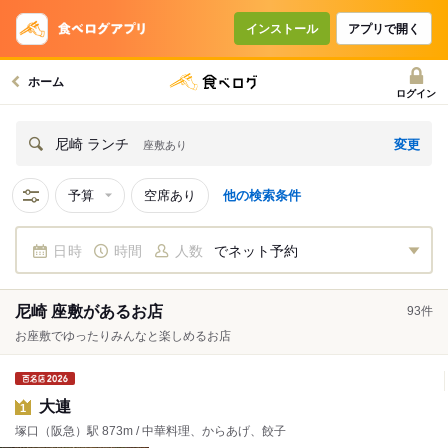
インストール
アプリで開く
ホーム
ログイン
変更
尼崎 ランチ
座敷あり
予算
空席あり
他の検索条件
日時
時間
人数
でネット予約
尼崎 座敷があるお店
93
件
お座敷でゆったりみんなと楽しめるお店
大連
1
塚口（阪急）駅 873m / 中華料理、からあげ、餃子