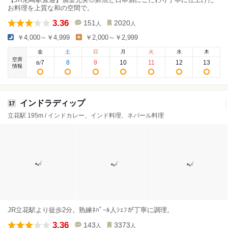
お料理を上質な和の空間で。
3.36
151
2020
人
人
￥4,000～￥4,999
￥2,000～￥2,999
金
土
日
月
火
水
木
空席
7
8
9
10
11
12
13
8
/
情報
インドラディップ
17
立花駅 195m / インドカレー、インド料理、ネパール料理
JR立花駅より徒歩2分。熟練ﾈﾊﾟｰﾙ人ｼｪﾌが丁寧に調理。
3.36
143
3373
人
人