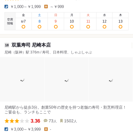
￥1,000～￥1,999
～￥999
金
土
日
月
火
水
木
空席
7
8
9
10
11
12
13
8
/
情報
双葉寿司 尼崎本店
18
尼崎（阪神）駅 376m / 寿司、日本料理、しゃぶしゃぶ
尼崎駅から徒歩3分。創業50年の歴史を持つ老舗の寿司・割烹料理店！
ご宴会も、ランチもここで
3.36
73
1502
人
人
￥3,000～￥3,999
-