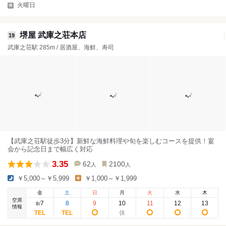
火曜日
堺屋 武庫之荘本店
19
武庫之荘駅 285m / 居酒屋、海鮮、寿司
【武庫之荘駅徒歩3分】新鮮な海鮮料理や旬を楽しむコースを提供！宴
会から記念日まで幅広く対応
3.35
62
2100
人
人
￥5,000～￥5,999
￥1,000～￥1,999
金
土
日
月
火
水
木
空席
7
8
9
10
11
12
13
8
/
情報