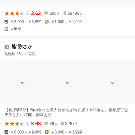
3.63
298
18499
人
人
￥3,000～￥3,999
￥1,000～￥1,999
火曜日
鮨 弥さか
3
杭瀬駅 254m / 寿司
【杭瀬駅3分】旬の食材と職人技が紡ぎ出す握りや和食を、種類豊富な
美酒と共に堪能。個室あり
3.63
69
3267
人
人
￥8,000～￥9,999
￥3,000～￥3,999