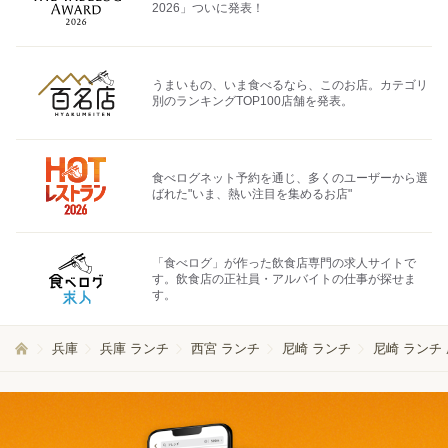
2026」ついに発表！
うまいもの、いま食べるなら、このお店。カテゴリ
別のランキングTOP100店舗を発表。
食べログネット予約を通じ、多くのユーザーから選
ばれた"いま、熱い注目を集めるお店"
「食べログ」が作った飲食店専門の求人サイトで
す。飲食店の正社員・アルバイトの仕事が探せま
す。
兵庫
兵庫 ランチ
西宮 ランチ
尼崎 ランチ
尼崎 ランチ