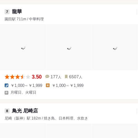
龍華
7
園田駅 711m / 中華料理
3.50
177
6507
人
人
￥1,000～￥1,999
￥1,000～￥1,999
月曜日、火曜日
鳥光 尼崎店
8
尼崎（阪神）駅 182m / 焼き鳥、日本料理、水炊き