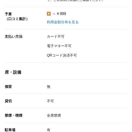
～￥999
予算
（口コミ集計）
利用金額分布を見る
支払い方法
カード不可
電子マネー不可
QRコード決済不可
席・設備
個室
無
貸切
不可
禁煙・喫煙
全席禁煙
駐車場
有