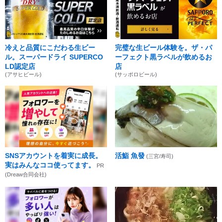
冷えと品質にこだわる生ビー
完璧な生ビール体験を。ザ・パ
ル。スーパードライ SUPERCO
ーフェクト黒ラベルが飲めるお
LD認定店
店
(アサヒビール)
(サッポロビール)
SNSアカウントを着実に成長。
活鮨 魚發
(三宮/寿司)
実はみんなココ使ってます。
PR
(Dreaw合同会社)