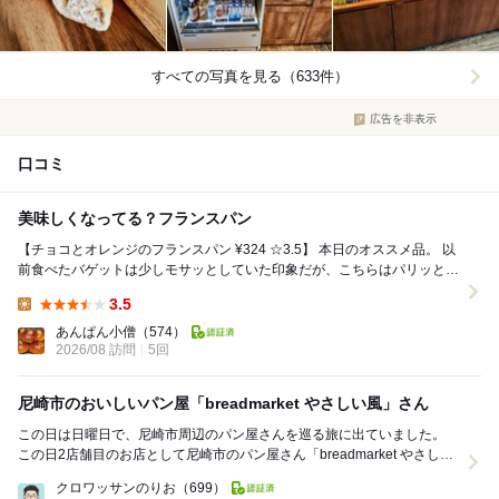
すべての写真を見る（633件）
広告を非表示
口コミ
美味しくなってる？フランスパン
【チョコとオレンジのフランスパン ¥324 ☆3.5】 本日のオススメ品。 以
前食べたバゲットは少しモサッとしていた印象だが、こちらはパリッとし
たクラストに、もっちり弾力...
3.5
Lunch:
あんぱん小僧
（574）
2026/08 訪問
5回
尼崎市のおいしいパン屋「breadmarket やさしい風」さん
この日は日曜日で、尼崎市周辺のパン屋さんを巡る旅に出ていました。
この日2店舗目のお店として尼崎市のパン屋さん「breadmarket やさしい
風」さんを訪問。 お店に到着した...
クロワッサンのりお
（699）