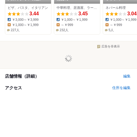
グロ つかしん店
ピザ、パスタ、イタリアン
中華料理、居酒屋、ラーメン
ネパール料理
3.44
3.45
3.04
￥3,000～￥3,999
￥1,000～￥1,999
￥1,000～￥1,999
Dinner:
Dinner:
Dinner:
￥1,000～￥1,999
～￥999
～￥999
Lunch:
Lunch:
Lunch:
227人
232人
5人
広告を非表示
店舗情報（詳細）
編集
アクセス
住所を編集