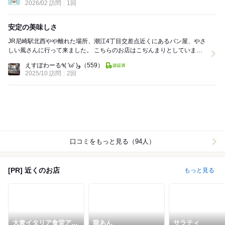
2026/02 訪問
1回
安定の美味しさ
JR尼崎駅北西やや離れた場所、潮江4丁目交差点近くにあるパン屋、やさ
しい風さんに行って来ました。 こちらのお店はこぢんまりとしています
がパンの種類が豊富で、ラスクやドーナツも...
えすぽわーる٩( 'ω' )و
（559）
2025/10 訪問
2回
口コミをもっと見る（94人）
[PR] 近くのお店
もっと見る
大衆イタリア食堂アレ
龍あん
サラティ