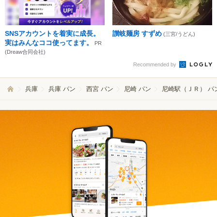
SNSアカウントを着実に成長。
讃岐麺房 すずめ
(三宮/うどん)
実はみんなココ使ってます。
PR
(Dreaw合同会社)
Recommended by
兵庫
兵庫 パン
西宮 パン
尼崎 パン
尼崎駅（ＪＲ） パ