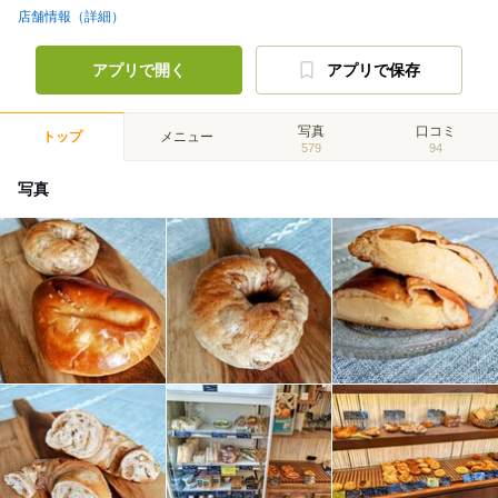
店舗情報（詳細）
アプリで開く
アプリで保存
写真
口コミ
トップ
メニュー
579
94
写真