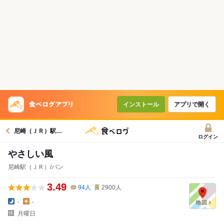
インストール
アプリで開く
尼崎（ＪＲ）駅グルメへ
ログイン
やさしい風
尼崎駅（ＪＲ）/パン
3.49
94
人
2900
人
-
-
月曜日