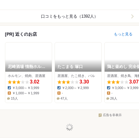
口コミをもっと見る（1392人）
[PR] 近くのお店
もっと見る
尼崎酒場 情熱ホルモ
たこまる 塚口
鶏と釜めし 完全
ン
うずまき。
ホルモン、焼肉、居酒屋
居酒屋、たこ焼き、バル
居酒屋、焼き鳥、海
3.02
3.30
3.07
￥3,000～￥3,999
￥2,000～￥2,999
￥3,000～￥3,999
Dinner:
Dinner:
Dinner:
￥1,000～￥1,999
-
-
Lunch:
Lunch:
Lunch:
15人
47人
26人
広告を非表示