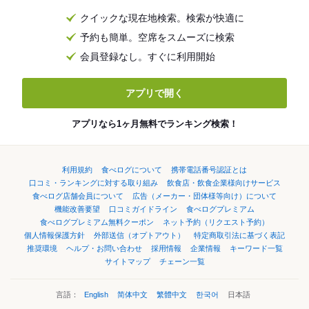
クイックな現在地検索。検索が快適に
予約も簡単。空席をスムーズに検索
会員登録なし。すぐに利用開始
アプリで開く
アプリなら1ヶ月無料でランキング検索！
利用規約
食べログについて
携帯電話番号認証とは
口コミ・ランキングに対する取り組み
飲食店・飲食企業様向けサービス
食べログ店舗会員について
広告（メーカー・団体様等向け）について
機能改善要望
口コミガイドライン
食べログプレミアム
食べログプレミアム無料クーポン
ネット予約（リクエスト予約）
個人情報保護方針
外部送信（オプトアウト）
特定商取引法に基づく表記
推奨環境
ヘルプ・お問い合わせ
採用情報
企業情報
キーワード一覧
サイトマップ
チェーン一覧
言語：
English
简体中文
繁體中文
한국어
日本語