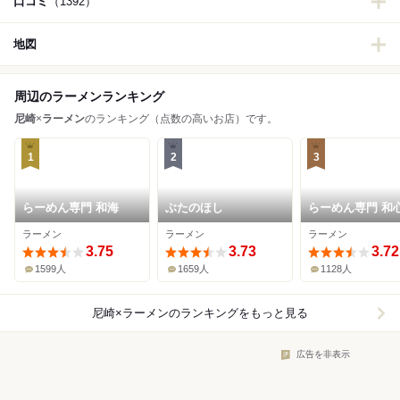
口コミ
（1392）
地図
周辺のラーメンランキング
尼崎
×
ラーメン
のランキング（点数の高いお店）です。
1
2
3
らーめん専門 和海
ぶたのほし
らーめん専門 和心
庫之荘店
ラーメン
ラーメン
ラーメン
3.75
3.73
3.72
1599人
1659人
1128人
尼崎×ラーメン
のランキングをもっと見る
広告を非表示