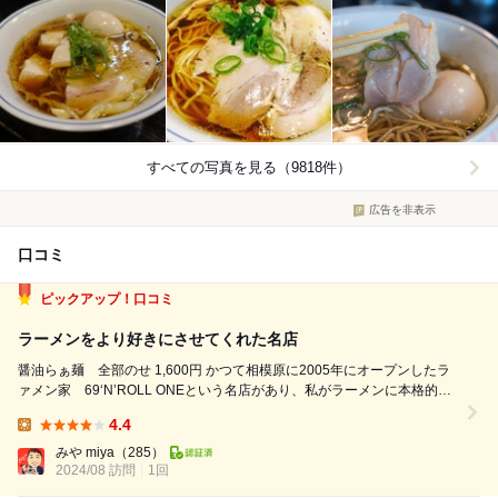
すべての写真を見る（9818件）
広告を非表示
口コミ
ピックアップ！口コミ
ラーメンをより好きにさせてくれた名店
醤油らぁ麺 全部のせ 1,600円 かつて相模原に2005年にオープンしたラ
ァメン家 69‘N’ROLL ONEという名店があり、私がラーメンに本格的に
ハマったきっかけの1つになります。 今は至る所で販売されている昆布水
4.4
つけ麺の元祖であったり、店主の所作であったり、鶏油を最後に上から
Lunch:
か...
みや miya
（285）
2024/08 訪問
1回