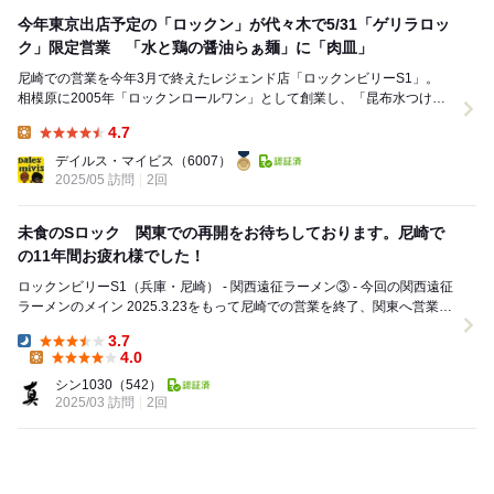
今年東京出店予定の「ロックン」が代々木で5/31「ゲリラロッ
ク」限定営業 「水と鶏の醤油らぁ麺」に「肉皿」
尼崎での営業を今年3月で終えたレジェンド店「ロックンビリーS1」。
相模原に2005年「ロックンロールワン」として創業し、「昆布水つけ
麺」の元祖にして「水と鶏」を広めた嶋崎さんの...
4.7
Lunch:
デイルス・マイビス
（6007）
2025/05 訪問
2回
未食のSロック 関東での再開をお待ちしております。尼崎で
の11年間お疲れ様でした！
ロックンビリーS1（兵庫・尼崎） - 関西遠征ラーメン③ - 今回の関西遠征
ラーメンのメイン 2025.3.23をもって尼崎での営業を終了、関東へ営業の
場を移すと発表あり、尼崎...
3.7
Dinner:
4.0
Lunch:
シン1030
（542）
2025/03 訪問
2回