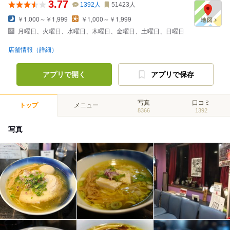
3.77
1392
人
51423
人
￥1,000～￥1,999
￥1,000～￥1,999
月曜日、火曜日、水曜日、木曜日、金曜日、土曜日、日曜日
店舗情報（詳細）
アプリで開く
アプリで保存
写真
口コミ
トップ
メニュー
8366
1392
写真