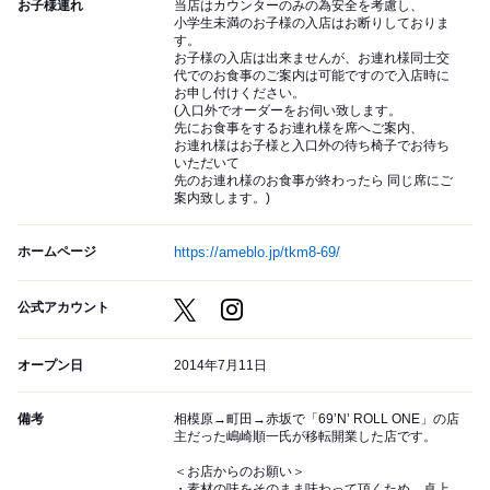
お子様連れ
当店はカウンターのみの為安全を考慮し、
小学生未満のお子様の入店はお断りしておりま
す。
お子様の入店は出来ませんが、お連れ様同士交
代でのお食事のご案内は可能ですので入店時に
お申し付けください。
(入口外でオーダーをお伺い致します。
先にお食事をするお連れ様を席へご案内、
お連れ様はお子様と入口外の待ち椅子でお待ち
いただいて
先のお連れ様のお食事が終わったら 同じ席にご
案内致します。)
ホームページ
https://ameblo.jp/tkm8-69/
公式アカウント
オープン日
2014年7月11日
備考
相模原→町田→赤坂で「69’N’ ROLL ONE」の店
主だった嶋崎順一氏が移転開業した店です。
＜お店からのお願い＞
・素材の味をそのまま味わって頂くため、卓上