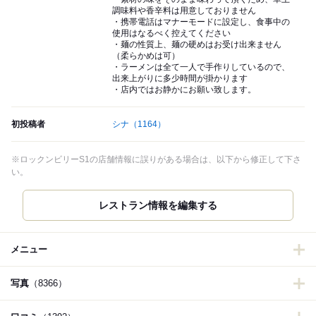
調味料や香辛料は用意しておりません
・携帯電話はマナーモードに設定し、食事中の
使用はなるべく控えてください
・麺の性質上、麺の硬めはお受け出来ません
（柔らかめは可）
・ラーメンは全て一人で手作りしているので、
出来上がりに多少時間が掛かります
・店内ではお静かにお願い致します。
初投稿者
シナ
（1164）
※ロックンビリーS1の店舗情報に誤りがある場合は、以下から修正して下さ
い。
レストラン情報を編集する
メニュー
写真
（8366）