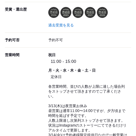
受賞・選出歴
過去受賞を見る
予約可否
予約不可
営業時間
祝日
11:00 - 15:00
月・火・水・木・金・土・日
定休日
各営業時間、並びの人数が上限に達した場合列
をストップさせて頂きますのでご了承くださ
い。
3/13(木)は夜営業お休み
昼営業は通常11:00〜14:00ですが、夕方頃まで
時間を延ばす予定です。
人数上限達し次第列ストップさせて頂きます。
状況はInstagramのストーリーにてできるだけリ
アルタイムで更新します。
3/14(金)は予約者様限定提供日なので一般営業は