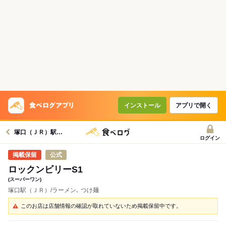
インストール
アプリで開く
塚口（ＪＲ）駅グルメへ
ログイン
公式
ロックンビリーS1
(スーパーワン)
塚口駅（ＪＲ）/ラーメン､ つけ麺
このお店は店舗情報の確認が取れていないため掲載保留中です。