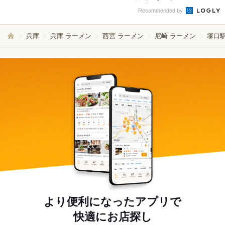
Recommended by
兵庫
兵庫 ラーメン
西宮 ラーメン
尼崎 ラーメン
塚口
より便利になったアプリで
快適にお店探し