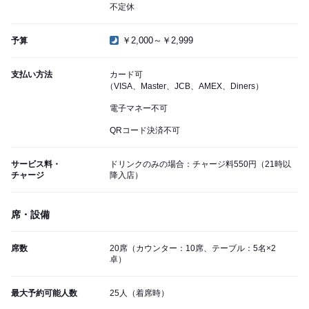
不定休
￥2,000～￥2,999
予算
支払い方法
カード可
（VISA、Master、JCB、AMEX、Diners）
電子マネー不可
QRコード決済不可
サービス料・
ドリンクのみの場合：チャージ料550円（21時以
チャージ
降入店）
席・設備
席数
20席（カウンター：10席、テーブル：5名×2
卓）
最大予約可能人数
25人（着席時）