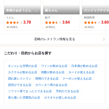
本格さぬきうどん 穂
新ちゃん
スンドゥブチゲ
乃香
うどん
餃子
韓国料理
3.78
3.64
3.60
1428人
550人
310人
尼崎
のレストラン情報を見る
こだわり・目的からお店を探す
オシャレな空間のお店
ワインが飲めるお店
日本酒が飲めるお店
カクテルが飲めるお店
焼酎が飲めるお店
カードが使えるお店
隠れ家レストラン
喫煙のできるお店
クーポンが使えるお店
貸切ができるお店
カウンター席のあるお店
ソファー席でまったりできるお店
予約のできるお店
落ち着いた雰囲気のお店
カラオケが楽しめるお店