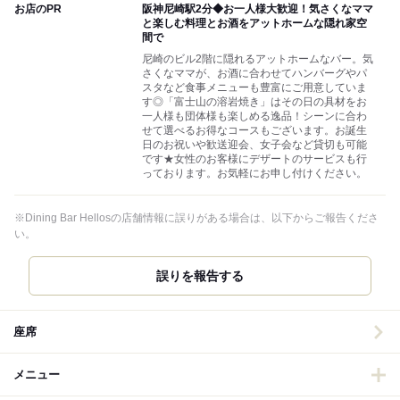
お店のPR
阪神尼崎駅2分◆お一人様大歓迎！気さくなママ
と楽しむ料理とお酒をアットホームな隠れ家空
間で
尼崎のビル2階に隠れるアットホームなバー。気
さくなママが、お酒に合わせてハンバーグやパ
スタなど食事メニューも豊富にご用意していま
す◎「富士山の溶岩焼き」はその日の具材をお
一人様も団体様も楽しめる逸品！シーンに合わ
せて選べるお得なコースもございます。お誕生
日のお祝いや歓送迎会、女子会など貸切も可能
です★女性のお客様にデザートのサービスも行
っております。お気軽にお申し付けください。
※Dining Bar Hellosの店舗情報に誤りがある場合は、以下からご報告くださ
い。
誤りを報告する
座席
メニュー