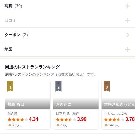
写真
（79）
口コミ
クーポン
（2）
地図
周辺のレストランランキング
尼崎
×
レストラン
のランキング（点数の高いお店）です。
1
2
3
焼鳥 谷口
おぎたに
本格さぬきうど
乃香
焼き鳥
日本料理、海鮮
うどん、天ぷら
4.34
3.99
3.78
382人
73人
1428人