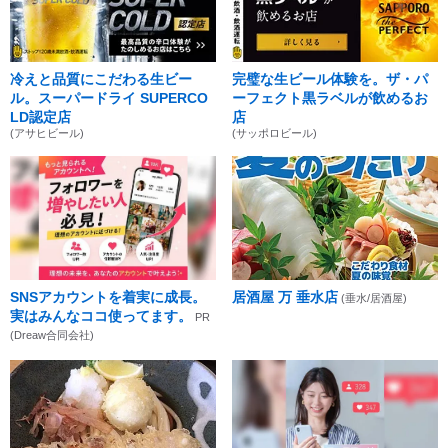
冷えと品質にこだわる生ビー
完璧な生ビール体験を。ザ・パ
ル。スーパードライ SUPERCO
ーフェクト黒ラベルが飲めるお
LD認定店
店
(アサヒビール)
(サッポロビール)
SNSアカウントを着実に成長。
居酒屋 万 垂水店
(垂水/居酒屋)
実はみんなココ使ってます。
PR
(Dreaw合同会社)