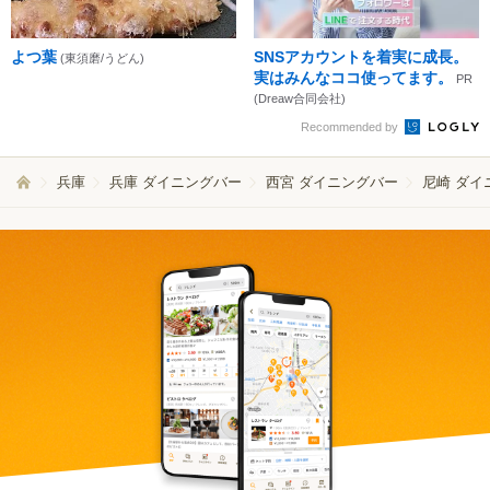
よつ葉
SNSアカウントを着実に成長。
(東須磨/うどん)
実はみんなココ使ってます。
PR
(Dreaw合同会社)
Recommended by
兵庫
兵庫 ダイニングバー
西宮 ダイニングバー
尼崎 ダイ