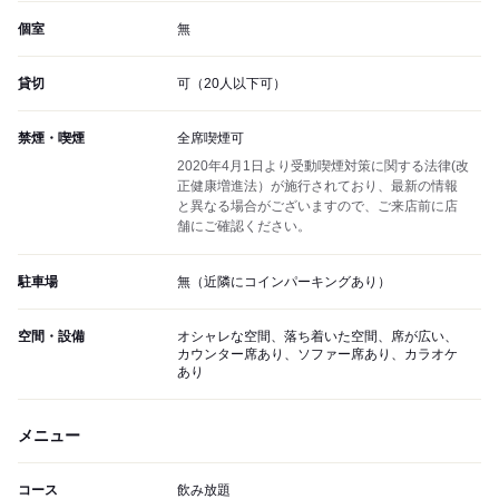
個室
無
貸切
可（20人以下可）
禁煙・喫煙
全席喫煙可
2020年4月1日より受動喫煙対策に関する法律(改
正健康増進法）が施行されており、最新の情報
と異なる場合がございますので、ご来店前に店
舗にご確認ください。
駐車場
無（近隣にコインパーキングあり）
空間・設備
オシャレな空間、落ち着いた空間、席が広い、
カウンター席あり、ソファー席あり、カラオケ
あり
メニュー
コース
飲み放題