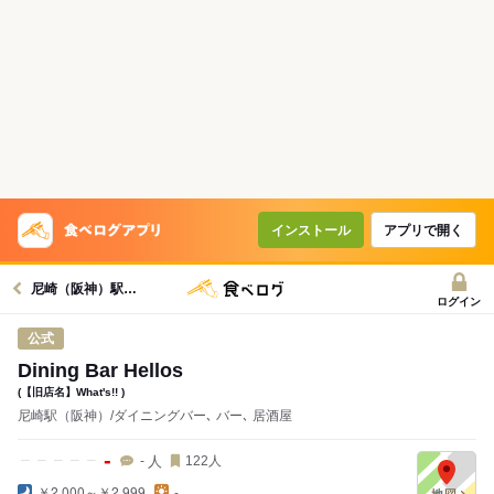
コースで使えるクーポン
戻る
クーポンを利用せず予約する
インストール
アプリで開く
尼崎（阪神）駅グルメへ
ログイン
公式
Dining Bar Hellos
(【旧店名】What's!! )
尼崎駅（阪神）/ダイニングバー､ バー､ 居酒屋
-
人
-
122
人
￥2,000～￥2,999
-