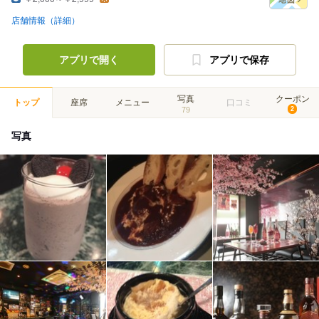
店舗情報（詳細）
アプリで開く
アプリで保存
写真
クーポン
トップ
座席
メニュー
口コミ
79
2
写真