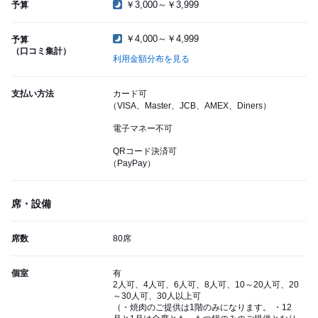
￥3,000～￥3,999
予算
￥4,000～￥4,999
予算
（口コミ集計）
利用金額分布を見る
支払い方法
カード可
（VISA、Master、JCB、AMEX、Diners）
電子マネー不可
QRコード決済可
（PayPay）
席・設備
席数
80席
個室
有
2人可、4人可、6人可、8人可、10～20人可、20
～30人可、30人以上可
（・焼肉のご提供は1階のみになります。 ・12