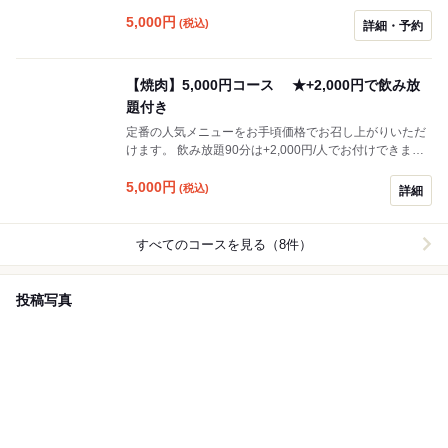
ます。 人気の「もつ餃子」も入った贅沢コース◎飲み放
題付で各種ご宴会にもおすすめです！
5,000
円
(税込)
詳細・予約
【焼肉】5,000円コース ★+2,000円で飲み放
題付き
定番の人気メニューをお手頃価格でお召し上がりいただ
けます。 飲み放題90分は+2,000円/人でお付けできま
す。
5,000
円
(税込)
詳細
すべてのコースを見る（8件）
投稿写真