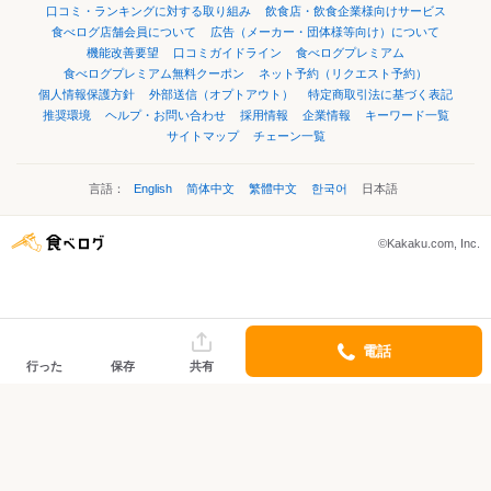
口コミ・ランキングに対する取り組み
飲食店・飲食企業様向けサービス
食べログ店舗会員について
広告（メーカー・団体様等向け）について
機能改善要望
口コミガイドライン
食べログプレミアム
食べログプレミアム無料クーポン
ネット予約（リクエスト予約）
個人情報保護方針
外部送信（オプトアウト）
特定商取引法に基づく表記
推奨環境
ヘルプ・お問い合わせ
採用情報
企業情報
キーワード一覧
サイトマップ
チェーン一覧
言語：
English
简体中文
繁體中文
한국어
日本語
©Kakaku.com, Inc.
電話
行った
保存
共有