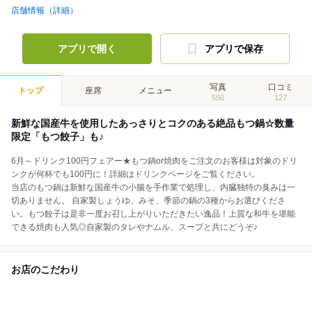
店舗情報（詳細）
アプリで開く
アプリで保存
写真
口コミ
トップ
座席
メニュー
550
127
新鮮な国産牛を使用したあっさりとコクのある絶品もつ鍋☆数量
限定「もつ餃子」も♪
6月～ドリンク100円フェアー★もつ鍋or焼肉をご注文のお客様は対象のドリ
ンクが何杯でも100円に！詳細はドリンクページをご覧ください。
当店のもつ鍋は新鮮な国産牛の小腸を手作業で処理し、内臓独特の臭みは一
切ありません。 自家製しょうゆ、みそ、季節の鍋の3種からお選びくださ
い。もつ餃子は是非一度お召し上がりいただきたい逸品！上質な和牛を堪能
できる焼肉も人気◎自家製のタレやナムル、スープと共にどうぞ♪
お店のこだわり