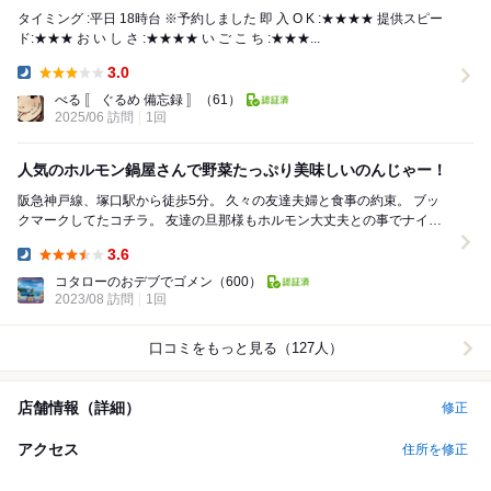
タイミング :平日 18時台 ※予約しました 即 入 O K :★★★★ 提供スピー
ド:★★★ お い し さ :★★★★ い ご こ ち :★★★...
3.0
Dinner:
べる 〚 ぐるめ 備忘録 〛
（61）
2025/06 訪問
1回
人気のホルモン鍋屋さんで野菜たっぷり美味しいのんじゃー！
阪急神戸線、塚口駅から徒歩5分。 久々の友達夫婦と食事の約束。 ブッ
クマークしてたコチラ。 友達の旦那様もホルモン大丈夫との事でナイス
イン。 夫婦はポナペから帰ったとこ...
3.6
Dinner:
コタローのおデブでゴメン
（600）
2023/08 訪問
1回
口コミをもっと見る（127人）
店舗情報（詳細）
修正
アクセス
住所を修正