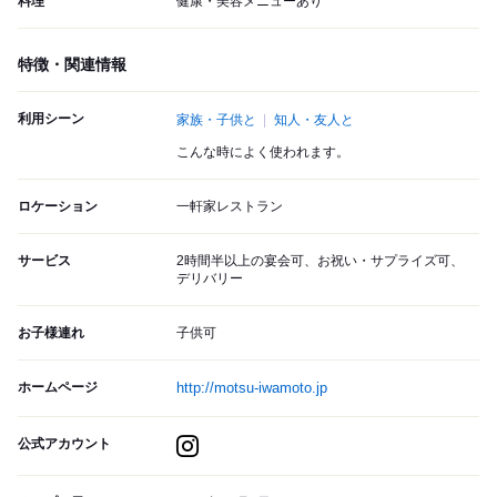
料理
健康・美容メニューあり
特徴・関連情報
利用シーン
家族・子供と
知人・友人と
こんな時によく使われます。
ロケーション
一軒家レストラン
サービス
2時間半以上の宴会可、お祝い・サプライズ可、
デリバリー
お子様連れ
子供可
ホームページ
http://motsu-iwamoto.jp
公式アカウント