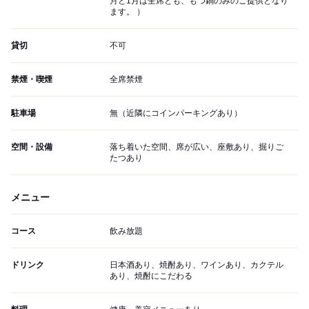
月と1月は全席とも、もつ鍋のみのご提供となり
ます。 ）
貸切
不可
禁煙・喫煙
全席禁煙
駐車場
無（近隣にコインパーキングあり）
空間・設備
落ち着いた空間、席が広い、座敷あり、掘りご
たつあり
メニュー
コース
飲み放題
ドリンク
日本酒あり、焼酎あり、ワインあり、カクテル
あり、焼酎にこだわる