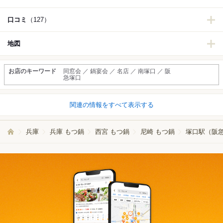
口コミ
（127）
地図
お店のキーワード
同窓会 ／ 鍋宴会 ／ 名店 ／ 南塚口 ／ 阪
急塚口
関連の情報をすべて表示する
兵庫
兵庫 もつ鍋
西宮 もつ鍋
尼崎 もつ鍋
塚口駅（阪急