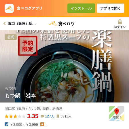
コースで使えるクーポン
戻る
インストール
アプリで開く
塚口（阪急）駅グルメへ
クーポンを利用せず予約する
ログイン
公式
もつ鍋
もつ鍋 岩本
塚口駅（阪急）/もつ鍋､ 焼肉､ 居酒屋
3.35
127
人
5811
人
￥3,000～￥3,999
-