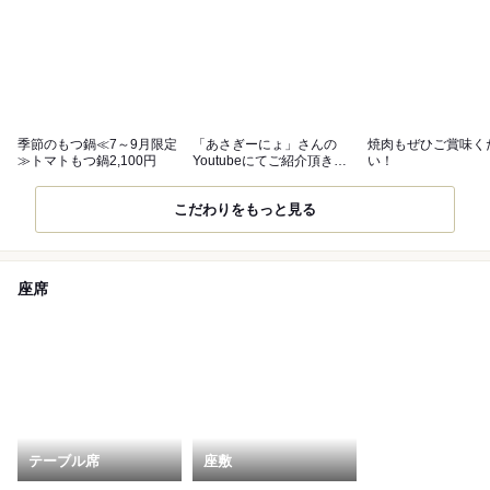
季節のもつ鍋≪7～9月限定
「あさぎーにょ」さんの
焼肉もぜひご賞味く
≫トマトもつ鍋2,100円
Youtubeにてご紹介頂きま
い！
した♪
こだわりをもっと見る
座席
テーブル席
座敷