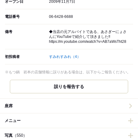
オープン日
2009年11月7日
電話番号
06-6428-6688
備考
◆当店の元アルバイトである、あさぎーにょさ
んにYouTubeで紹介して頂きました‼️
https://m.youtube.com/watch?v=AB7aWsTht28
初投稿者
すみれすみれ
（4）
※もつ鍋 岩本の店舗情報に誤りがある場合は、以下からご報告ください。
誤りを報告する
座席
メニュー
写真
（550）