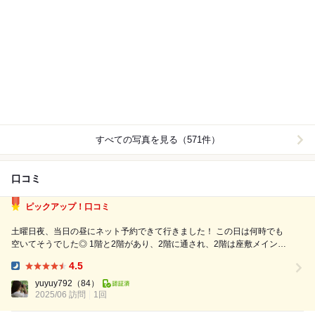
すべての写真を見る（571件）
口コミ
ピックアップ！口コミ
土曜日夜、当日の昼にネット予約できて行きました！ この日は何時でも
空いてそうでした◎ 1階と2階があり、2階に通され、2階は座敷メインと
いった様子で、しっかりと間仕切りがあって個室感があり、空間も広くて
4.5
良かったと思います(^^) 駐車場は恐らく無かったので、近くのコインパー
Dinner:
キングを利用しました...
yuyuy792
（84）
2025/06 訪問
1回