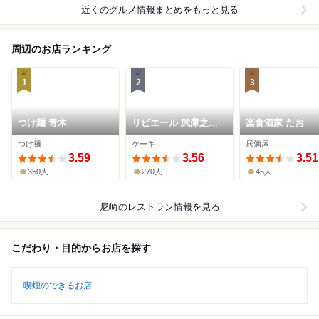
近くのグルメ情報まとめをもっと見る
周辺のお店ランキング
1
2
3
つけ麺 青木
リビエール 武庫之荘
楽食酒家 たお
本店
つけ麺
ケーキ
居酒屋
3.59
3.56
3.51
350人
270人
45人
尼崎
のレストラン情報を見る
こだわり・目的からお店を探す
喫煙のできるお店