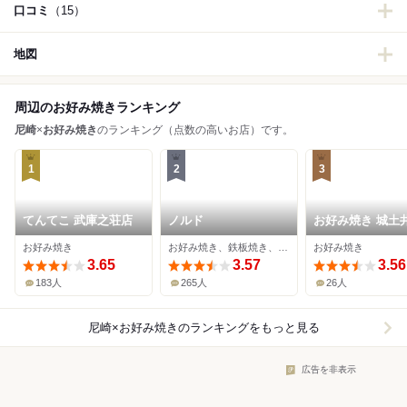
口コミ
（15）
地図
周辺のお好み焼きランキング
尼崎
×
お好み焼き
のランキング（点数の高いお店）です。
1
2
3
てんてこ 武庫之荘店
ノルド
お好み焼き 城土
お好み焼き
お好み焼き、鉄板焼き、居酒屋
お好み焼き
3.65
3.57
3.56
183人
265人
26人
尼崎×お好み焼き
のランキングをもっと見る
広告を非表示