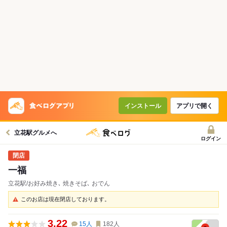
インストール
アプリで開く
立花駅グルメへ
ログイン
一福
立花駅/お好み焼き､ 焼きそば､ おでん
このお店は現在閉店しております。
3.22
15
人
182
人