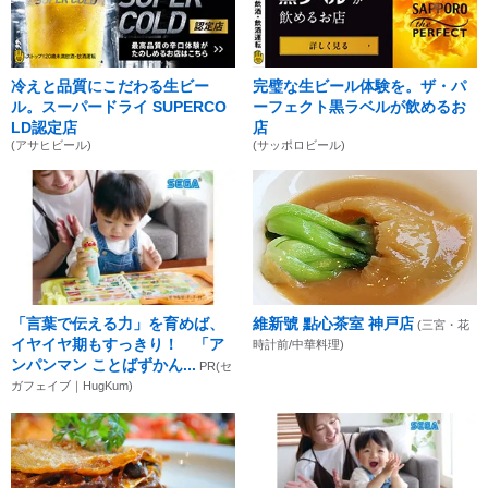
冷えと品質にこだわる生ビー
完璧な生ビール体験を。ザ・パ
ル。スーパードライ SUPERCO
ーフェクト黒ラベルが飲めるお
LD認定店
店
(アサヒビール)
(サッポロビール)
「言葉で伝える力」を育めば、
維新號 點心茶室 神戸店
(三宮・花
イヤイヤ期もすっきり！ 「ア
時計前/中華料理)
ンパンマン ことばずかん...
PR(セ
ガフェイブ｜HugKum)