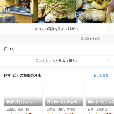
すべての写真を見る（113件）
広告を非表示
口コミ
口コミをもっと見る（15人）
[PR] 近くの和食のお店
もっと見る
和彩旬彩うおまん 尼
鶏と魚のわら焼き居酒
銀ゆば つかしん
崎キューズモール店
屋 うちわ JR尼崎駅前
居酒屋、海鮮、鍋
居酒屋、海鮮、鳥料理
食堂、豆腐料理
アミング店