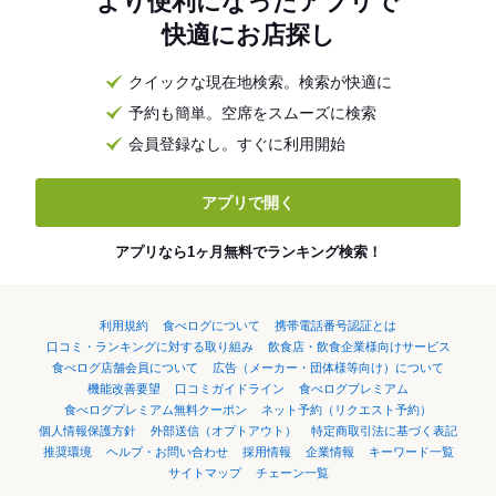
より便利になったアプリで
快適にお店探し
クイックな現在地検索。検索が快適に
予約も簡単。空席をスムーズに検索
会員登録なし。すぐに利用開始
アプリで開く
アプリなら1ヶ月無料でランキング検索！
利用規約
食べログについて
携帯電話番号認証とは
口コミ・ランキングに対する取り組み
飲食店・飲食企業様向けサービス
食べログ店舗会員について
広告（メーカー・団体様等向け）について
機能改善要望
口コミガイドライン
食べログプレミアム
食べログプレミアム無料クーポン
ネット予約（リクエスト予約）
個人情報保護方針
外部送信（オプトアウト）
特定商取引法に基づく表記
推奨環境
ヘルプ・お問い合わせ
採用情報
企業情報
キーワード一覧
サイトマップ
チェーン一覧