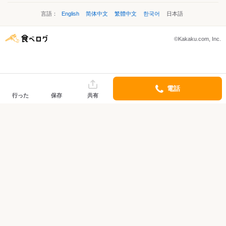
言語：
English
简体中文
繁體中文
한국어
日本語
©Kakaku.com, Inc.
電話
行った
保存
共有