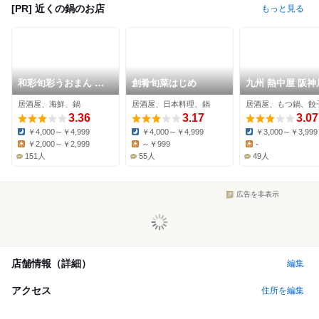
[PR] 近くの鍋のお店
もっと見る
和彩旬彩うおまん 尼
創肴旬菜はじめ
九州 熱中屋 阪神
崎キューズモール店
LIVE
居酒屋、海鮮、鍋
居酒屋、日本料理、鍋
居酒屋、もつ鍋、餃
3.36
3.17
3.07
￥4,000～￥4,999
￥4,000～￥4,999
￥3,000～￥3,999
Dinner:
Dinner:
Dinner:
￥2,000～￥2,999
～￥999
-
Lunch:
Lunch:
Lunch:
151人
55人
49人
広告を非表示
店舗情報（詳細）
編集
アクセス
住所を編集