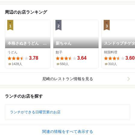
周辺のお店ランキング
1
2
3
本格さぬきうどん 穂
新ちゃん
スンドゥブチゲ
乃香
うどん
餃子
韓国料理
3.78
3.64
3.60
1428人
550人
310人
尼崎
のレストラン情報を見る
ランチのお店を探す
ランチができる日曜営業のお店
関連の情報をすべて表示する