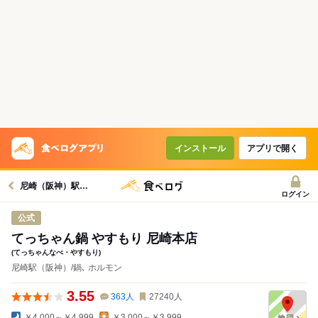
インストール
アプリで開く
尼崎（阪神）駅グルメへ
ログイン
公式
てっちゃん鍋 やすもり 尼崎本店
(てっちゃんなべ・やすもり)
尼崎駅（阪神）/鍋､ ホルモン
3.55
363
人
27240
人
￥4,000～￥4,999
￥3,000～￥3,999