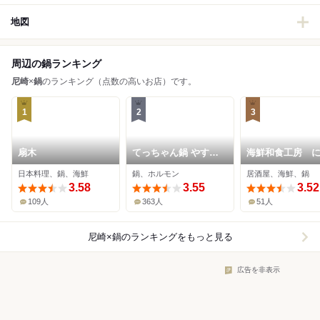
地図
周辺の鍋ランキング
尼崎
×
鍋
のランキング（点数の高いお店）です。
1
2
3
扇木
てっちゃん鍋 やすも
海鮮和食工房 
り 尼崎本店
ん
日本料理、鍋、海鮮
鍋、ホルモン
居酒屋、海鮮、鍋
3.58
3.55
3.52
109人
363人
51人
尼崎×鍋
のランキングをもっと見る
広告を非表示