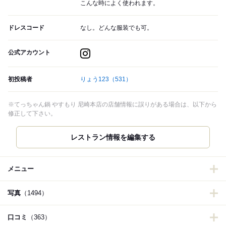
こんな時によく使われます。
ドレスコード
なし。どんな服装でも可。
公式アカウント
初投稿者
りょう123
（531）
※てっちゃん鍋 やすもり 尼崎本店の店舗情報に誤りがある場合は、以下から
修正して下さい。
レストラン情報を編集する
メニュー
写真
（1494）
口コミ
（363）