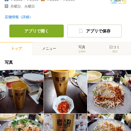
月曜日、火曜日
店舗情報（詳細）
アプリで開く
アプリで保存
写真
口コミ
トップ
メニュー
1494
363
写真