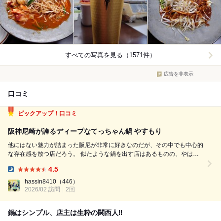
すべての写真を見る（1571件）
広告を非表示
口コミ
ピックアップ！口コミ
阪神尼崎が誇るディープなてっちゃん鍋 やすもり
他にはない魅力が詰まった阪尼が非常に好きなのだが、その中でも中心的
な存在感を放つ店だろう。 似たような鍋を出す店はあるものの、やはり
ここでないと食べれない鍋がある。 鍋セット+ミノのチャンジャ、ミノの
4.5
湯引き (途中でもやし、ニラ、ホルモン追加) 主役は生でも食べられると
Dinner:
いう新鮮なもや...
hassin8410
（446）
2026/02 訪問
2回
鍋はシンプル、店主は生粋の関西人‼️