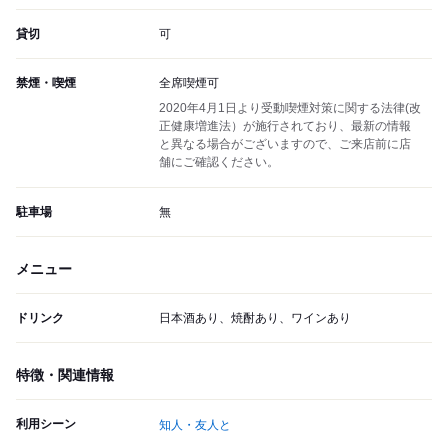
貸切
可
禁煙・喫煙
全席喫煙可
2020年4月1日より受動喫煙対策に関する法律(改
正健康増進法）が施行されており、最新の情報
と異なる場合がございますので、ご来店前に店
舗にご確認ください。
駐車場
無
メニュー
ドリンク
日本酒あり、焼酎あり、ワインあり
特徴・関連情報
利用シーン
知人・友人と