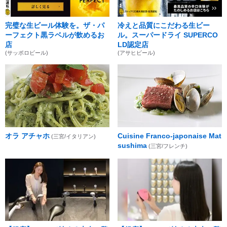
完璧な生ビール体験を。ザ・パ
冷えと品質にこだわる生ビー
ーフェクト黒ラベルが飲めるお
ル。スーパードライ SUPERCO
店
LD認定店
(サッポロビール)
(アサヒビール)
オラ アチャホ
Cuisine Franco-japonaise Mat
(三宮/イタリアン)
sushima
(三宮/フレンチ)