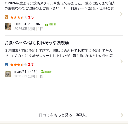
※2026年度よりは投稿スタイルを変えてみました。感想はあくまで個人
の主観なのでご理解の上ご覧下さい！！ ・利用シーン(普段・仕事(会食接
待)・プチ贅沢・贅沢御褒美・記念日特...
3.5
Lunch:
HIDE0104
（196）
2026/05 訪問
1回
お腹パンパンはち切れそうな強烈鍋
３週間ほど前に予約して訪問。 開店に合わせて16時半に予約してたの
で、すんなり注文鍋がスタートしましたが、5時頃になると他の予約客が
訪れて、だんだん混雑。 鍋は大将お勧めのウイ...
3.7
Dinner:
maro74
（413）
2025/12 訪問
1回
口コミをもっと見る（363人）