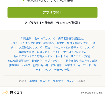
会員登録なし。すぐに利用開始
アプリで開く
アプリなら1ヶ月無料でランキング検索！
利用規約
食べログについて
携帯電話番号認証とは
口コミ・ランキングに対する取り組み
飲食店・飲食企業様向けサービス
食べログ店舗会員について
広告（メーカー・団体様等向け）について
機能改善要望
口コミガイドライン
食べログプレミアム
食べログプレミアム無料クーポン
ネット予約（リクエスト予約）
個人情報保護方針
外部送信（オプトアウト）
特定商取引法に基づく表記
推奨環境
ヘルプ・お問い合わせ
採用情報
企業情報
キーワード一覧
サイトマップ
チェーン一覧
言語：
English
简体中文
繁體中文
한국어
日本語
©Kakaku.com, Inc.