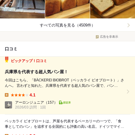
すべての写真を見る（4509件）
広告を非表示
口コミ
ピックアップ！口コミ
兵庫県を代表する超人気パン屋！
今回はこちら、「BÄCKEREI BIOBROT（ベッカライ ビオブロート）」さ
んへ。 言わずと知れた、兵庫県を代表する超人気のパン屋で、パン
WEST 百名店 にも選ばれています。 こちらのお店を知ったのは、筆者が
4.1
大学生の頃なので、もう数年前です。地元兵庫にあると知っていながら、
Lunch:
なかな...
アーロンジュニア
（157）
2026/03 訪問
1回
ベッカライ ビオブロートは、芦屋を代表するベーカリーの一つで、「食
事としてのパン」を追求する全国的にも評価の高い名店。ドイツでマイス
ター資格を取得した松崎太シェフが営み、有機小麦や...