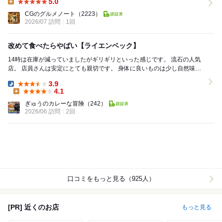
5.0
Lunch:
CGのグルメノート
（2223）
2026/07 訪問
1回
改めて食べたらやばい【ライエンベック】
14時は在庫が減っていましたがギリギリといった感じです。 流石の人気
店。 店員さんは安定にとても親切です。 身体に良いものは少し自然味が
強く物足りなかったりするもんですが...
3.9
Dinner:
4.1
Lunch:
ぎゅうのカレーな冒険
（242）
2026/06 訪問
2回
口コミをもっと見る（925人）
[PR] 近くのお店
もっと見る