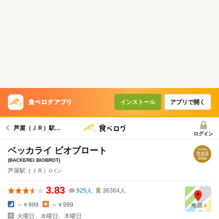
インストール
アプリで開く
芦屋（ＪＲ）駅グルメへ
ログイン
ベッカライ ビオブロート
(BACKEREI BIOBROT)
芦屋駅（ＪＲ）/パン
3.83
925
人
36364
人
～￥999
～￥999
火曜日、水曜日、木曜日