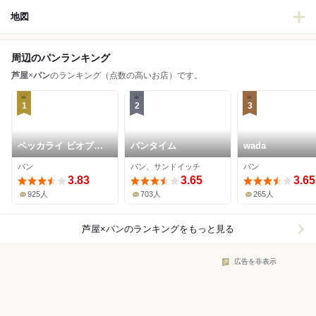
地図
周辺のパンランキング
芦屋
×
パン
のランキング（点数の高いお店）です。
1
2
3
ベッカライ ビオブロ
パンタイム
wada
ート
パン
パン、サンドイッチ
パン
3.83
3.65
3.65
925人
703人
265人
芦屋×パン
のランキングをもっと見る
広告を非表示