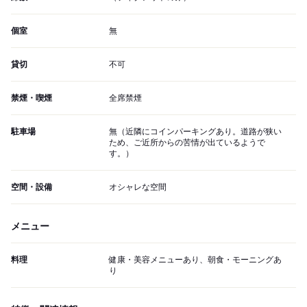
個室
無
貸切
不可
禁煙・喫煙
全席禁煙
駐車場
無（近隣にコインパーキングあり。道路が狭い
ため、ご近所からの苦情が出ているようで
す。）
空間・設備
オシャレな空間
メニュー
料理
健康・美容メニューあり、朝食・モーニングあ
り