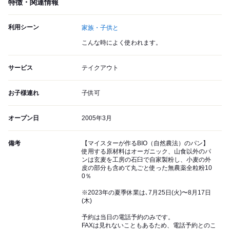
特徴・関連情報
利用シーン
家族・子供と
こんな時によく使われます。
サービス
テイクアウト
お子様連れ
子供可
オープン日
2005年3月
備考
【マイスターが作るBIO（自然農法）のパン】
使用する原材料はオーガニック、山食以外のパ
ンは玄麦を工房の石臼で自家製粉し、小麦の外
皮の部分も含めて丸ごと使った無農薬全粒粉10
0％
※2023年の夏季休業は､7月25日(火)〜8月17日
(木)
予約は当日の電話予約のみです。
FAXは見れないこともあるため、電話予約とのこ