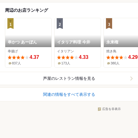
周辺のお店ランキング
1
2
3
串かつ あーぼん
イタリア料理 今井
永来権
串揚げ
イタリアン
焼き鳥
4.37
4.33
4.29
837人
173人
380人
芦屋
のレストラン情報を見る
関連の情報をすべて表示する
広告を非表示