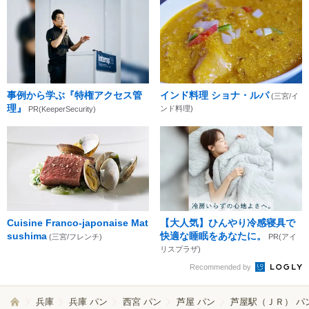
事例から学ぶ『特権アクセス管
インド料理 ショナ・ルパ
(三宮/イ
理』
ンド料理)
PR(KeeperSecurity)
Cuisine Franco-japonaise Mat
【大人気】ひんやり冷感寝具で
sushima
快適な睡眠をあなたに。
(三宮/フレンチ)
PR(アイ
リスプラザ)
Recommended by
兵庫
兵庫 パン
西宮 パン
芦屋 パン
芦屋駅（ＪＲ） パ