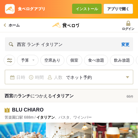
インストール
アプリで開く
ホーム
ログイン
変更
西宮 ランチ イタリアン
予算
空席あり
個室
食べ放題
飲み放題
日時
時間
人数
でネット予約
西宮
の
ランチ
につかえる
イタリアン
66
件
BLU CHIARO
1
苦楽園口駅 688m /
イタリアン
、パスタ、ワインバー