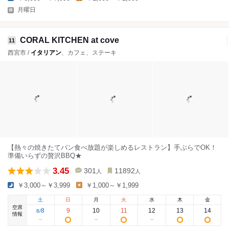
月曜日
CORAL KITCHEN at cove
11
西宮市 /
イタリアン
、カフェ、ステーキ
【熱々の焼きたてパン食べ放題が楽しめるレストラン】手ぶらでOK！
準備いらずの贅沢BBQ★
3.45
301
11892
人
人
￥3,000～￥3,999
￥1,000～￥1,999
土
日
月
火
水
木
金
空席
8
9
10
11
12
13
14
8
/
情報