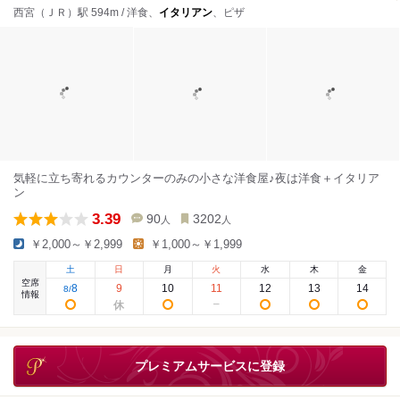
西宮（ＪＲ）駅 594m / 洋食、
イタリアン
、ピザ
気軽に立ち寄れるカウンターのみの小さな洋食屋♪夜は洋食＋イタリア
ン
3.39
90
3202
人
人
￥2,000～￥2,999
￥1,000～￥1,999
土
日
月
火
水
木
金
空席
8
9
10
11
12
13
14
8
/
情報
プレミアムサービスに登録