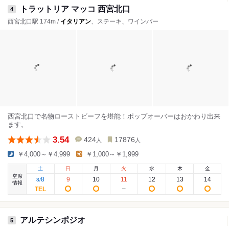
トラットリア マッコ 西宮北口
4
西宮北口駅 174m /
イタリアン
、ステーキ、ワインバー
西宮北口で名物ローストビーフを堪能！ポップオーバーはおかわり出来
ます。
3.54
424
17876
人
人
￥4,000～￥4,999
￥1,000～￥1,999
土
日
月
火
水
木
金
空席
8
9
10
11
12
13
14
8
/
情報
アルテシンポジオ
5