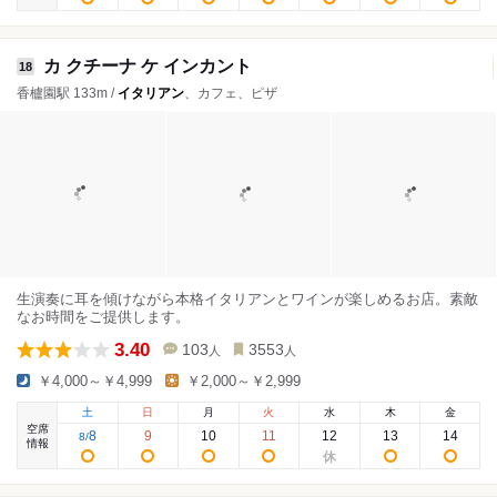
カ クチーナ ケ インカント
18
香櫨園駅 133m /
イタリアン
、カフェ、ピザ
生演奏に耳を傾けながら本格イタリアンとワインが楽しめるお店。素敵
なお時間をご提供します。
3.40
103
3553
人
人
￥4,000～￥4,999
￥2,000～￥2,999
土
日
月
火
水
木
金
空席
8
9
10
11
12
13
14
8
/
情報