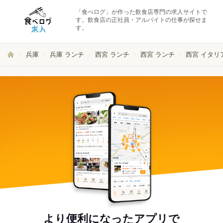
「食べログ」が作った飲食店専門の求人サイトで
す。飲食店の正社員・アルバイトの仕事が探せま
す。
兵庫
兵庫 ランチ
西宮 ランチ
西宮 ランチ
西宮 イタリ
より便利になったアプリで