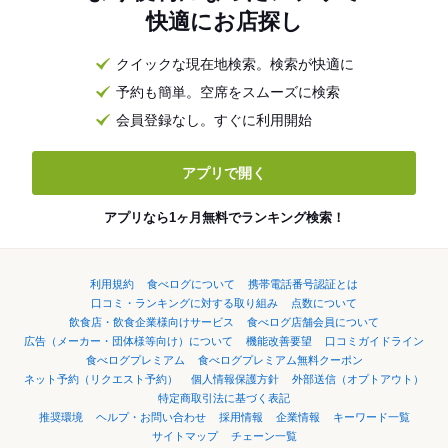
快適にお店探し
クイックな現在地検索。検索が快適に
予約も簡単。空席をスムーズに検索
会員登録なし。すぐに利用開始
アプリで開く
アプリなら1ヶ月無料でランキング検索！
利用規約
食べログについて
携帯電話番号認証とは
口コミ・ランキングに対する取り組み
点数について
飲食店・飲食企業様向けサービス
食べログ店舗会員について
広告（メーカー・団体様等向け）について
機能改善要望
口コミガイドライン
食べログプレミアム
食べログプレミアム無料クーポン
ネット予約（リクエスト予約）
個人情報保護方針
外部送信（オプトアウト）
特定商取引法に基づく表記
推奨環境
ヘルプ・お問い合わせ
採用情報
企業情報
キーワード一覧
サイトマップ
チェーン一覧