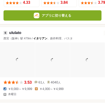
4.33
3.84
3.7
アプリに切り替える
ululato
6
西宮（阪神）駅 479m /
イタリアン
、創作料理、パスタ
3.53
61
4040
人
人
￥8,000～￥9,999
￥4,000～￥4,999
木曜日