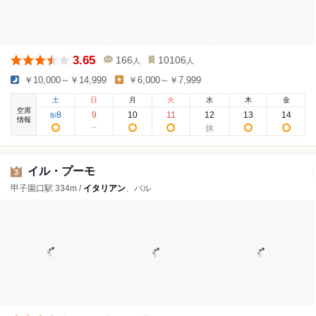
3.65
166
10106
人
人
￥10,000～￥14,999
￥6,000～￥7,999
土
日
月
火
水
木
金
空席
8
9
10
11
12
13
14
8
/
情報
イル・プーモ
3
甲子園口駅 334m /
イタリアン
、バル