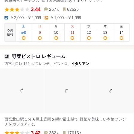
阪急西宮ガーデンズ4階！本格薪窯焼きナポリピッツァ！
3.44
257
6252
人
人
￥2,000～￥2,999
￥1,000～￥1,999
土
日
月
火
水
木
金
空席
8
9
10
11
12
13
14
8
/
情報
野菜ビストロ レギューム
15
西宮北口駅 122m / フレンチ、ビストロ、
イタリアン
西宮北口駅１分★屋上庭園を望む最上階で 野菜が美味しい本格フレン
チをカジュアルに
3.42
332
17616
人
人