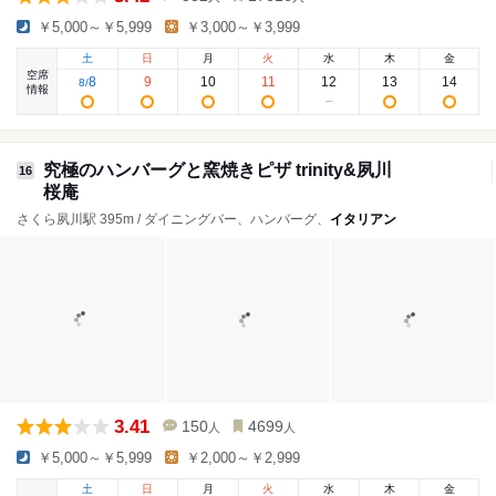
￥5,000～￥5,999
￥3,000～￥3,999
土
日
月
火
水
木
金
空席
8
9
10
11
12
13
14
8
/
情報
究極のハンバーグと窯焼きピザ trinity&夙川
16
桜庵
さくら夙川駅 395m / ダイニングバー、ハンバーグ、
イタリアン
3.41
150
4699
人
人
￥5,000～￥5,999
￥2,000～￥2,999
土
日
月
火
水
木
金