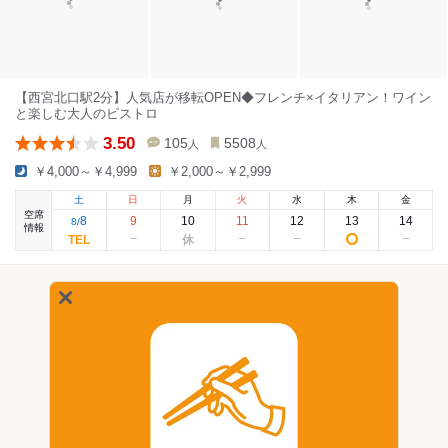
【西宮北口駅2分】人気店が移転OPEN◆フレンチ×イタリアン！ワイン
と楽しむ大人のビストロ
3.50
105
5508
人
人
￥4,000～￥4,999
￥2,000～￥2,999
土
日
月
火
水
木
金
空席
8
9
10
11
12
13
14
8
/
情報