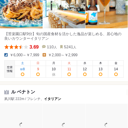
【苦楽園口駅9分】旬の国産食材を活かした逸品が楽しめる、居心地の
良いカウンターイタリアン
3.69
110
5241
人
人
￥6,000～￥7,999
￥2,000～￥2,999
土
日
月
火
水
木
金
空席
8
9
10
11
12
13
14
8
/
情報
ル ベナトン
2
夙川駅 222m / フレンチ、
イタリアン