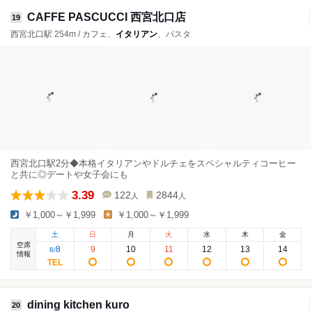
CAFFE PASCUCCI 西宮北口店
19
西宮北口駅 254m / カフェ、
イタリアン
、パスタ
西宮北口駅2分◆本格イタリアンやドルチェをスペシャルティコーヒー
と共に◎デートや女子会にも
3.39
122
2844
人
人
￥1,000～￥1,999
￥1,000～￥1,999
土
日
月
火
水
木
金
空席
8
9
10
11
12
13
14
8
/
情報
dining kitchen kuro
20