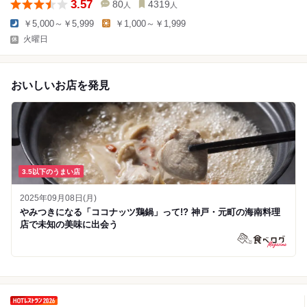
3.57
80
4319
人
人
￥5,000～￥5,999
￥1,000～￥1,999
火曜日
おいしいお店を発見
3.5以下のうまい店
2025年09月08日(月)
やみつきになる「ココナッツ鶏鍋」って!? 神戸・元町の海南料理
店で未知の美味に出会う