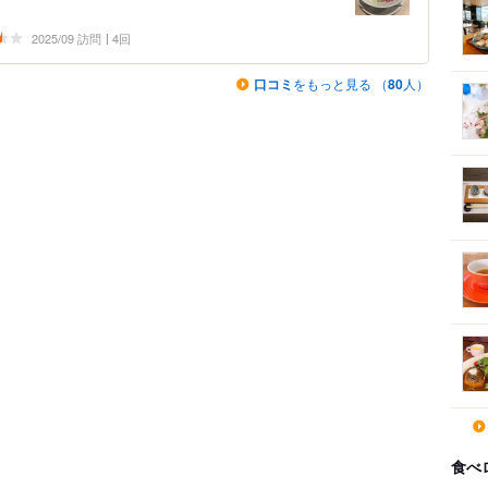
2025/09 訪問
4回
口コミ
をもっと見る （
80
人）
食べ