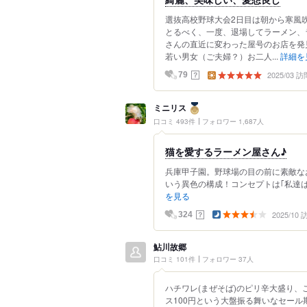
選抜高校野球大会2日目は朝から寒風
とるべく、一度、退場してラーメン、
さんの直近に変わった屋号のお店を発
若い男女（ご夫婦？）お二人...
詳細を
2025/03 訪
？
79
ミニリス
口コミ 493件
フォロワー 1,687人
猫を愛するラーメン屋さん♪
兵庫甲子園。野球場の目の前に素敵な
いう異色の構成！コンセプトは｢私達は猫
を見る
2025/10
？
324
鮎川故郷
口コミ 101件
フォロワー 37人
ハチワレ(まぜそば)のピリ辛大盛り、
ス100円という大盤振る舞いなセール期間