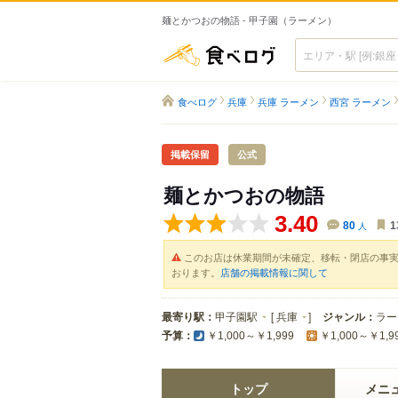
麺とかつおの物語 - 甲子園（ラーメン）
食べログ
食べログ
兵庫
兵庫 ラーメン
西宮 ラーメン
掲載保留
公式
麺とかつおの物語
3.40
80
人
1
このお店は休業期間が未確定、移転・閉店の事
おります。
店舗の掲載情報に関して
最寄り駅：
甲子園駅
[
兵庫
]
ジャンル：
ラー
予算：
￥1,000～￥1,999
￥1,000～￥1,9
トップ
メニ