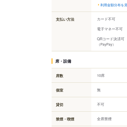
利用金額分布を
カード不可
支払い方法
電子マネー不可
QRコード決済可
（PayPay）
席・設備
10席
席数
無
個室
不可
貸切
全席禁煙
禁煙・喫煙