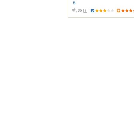
る
？
35