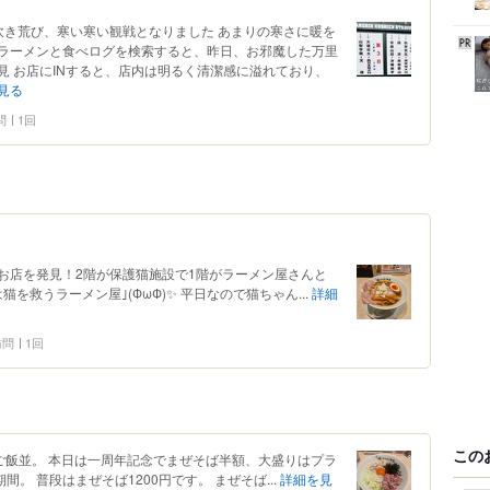
吹き荒び、寒い寒い観戦となりました あまりの寒さに暖を
ラーメンと食べログを検索すると、昨日、お邪魔した万里
見 お店にINすると、店内は明るく清潔感に溢れており、
見る
問
1回
お店を発見！2階が保護猫施設で1階がラーメン屋さんと
を救うラーメン屋｣(ФωФ)✨ 平日なので猫ちゃん...
詳細
 訪問
1回
この
ご飯並。 本日は一周年記念でまぜそば半額、大盛りはプラ
。 普段はまぜそば1200円です。 まぜそば...
詳細を見