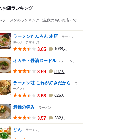
のお店ランキング
×ラーメン
のランキング
（点数の高いお店）
で
ラーメンたんろん 本店
（ラーメン、
油そば・まぜそば）
3.65
1038
人
オカモト醤油ヌードル
（ラーメン）
3.59
587
人
ラーメン荘 これが好きだから
（ラ
ーメン）
3.58
625
人
満麺の笑み
（ラーメン）
3.57
382
人
どん
（ラーメン）