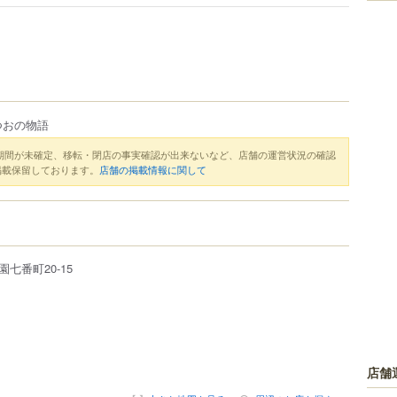
つおの物語
期間が未確定、移転・閉店の事実確認が出来ないなど、店舗の運営状況の確認
掲載保留しております。
店舗の掲載情報に関して
園七番町
20-15
店舗