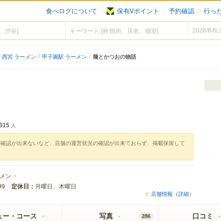
食べログについて
保有Vポイント
予約確認
行っ
西宮 ラーメン
甲子園駅 ラーメン
麺とかつおの物語
315
人
実確認が出来ないなど、店舗の運営状況の確認が出来ておらず、掲載保留して
メン
定休日：
月曜日、木曜日
99
店舗情報（詳細）
ュー・コース
写真
口コミ
286