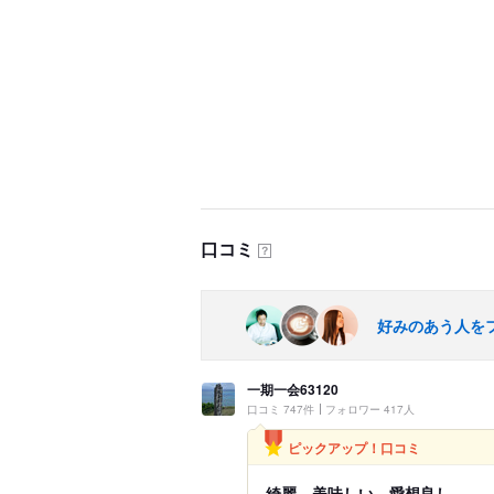
口コミ
？
好みのあう人を
一期一会63120
口コミ 747件
フォロワー 417人
ピックアップ！口コミ
綺麗、美味しい、愛想良し