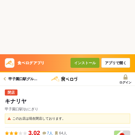
インストール
アプリで開く
甲子園口駅グルメへ
ログイン
キナリヤ
甲子園口駅/おにぎり
このお店は現在閉店しております。
3.02
7
人
64
人