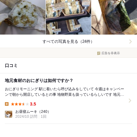
すべての写真を見る（24件）
広告を非表示
口コミ
地元食材のおにぎりは如何ですか？
おにぎりモーニング 駅に着いたら呼び込みをしていて 今週はキャンペー
ンで朝から開店しているとの事 地物野菜も扱っているらしいです 地元米
も販売していました おにぎ...
3.5
Lunch:
お昼寝ムーキ
（240）
2024/10 訪問
1回