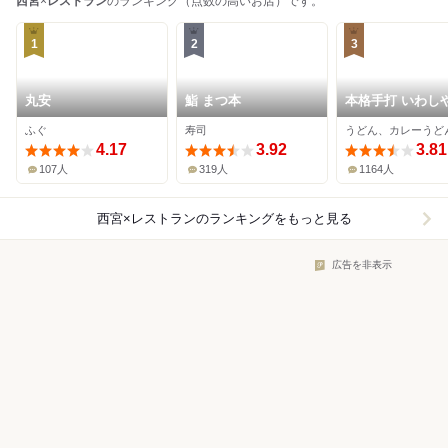
西宮
×
レストラン
のランキング（点数の高いお店）です。
1
2
3
丸安
鮨 まつ本
本格手打 いわしや
宮店
ふぐ
寿司
4.17
3.92
3.81
107人
319人
1164人
西宮×レストラン
のランキングをもっと見る
広告を非表示