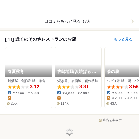
口コミをもっと見る（7人）
[PR] 近くのその他レストランのお店
もっと見る
春夏秋冬
宮崎地鶏 炭焼ばる フ
森の農
ァイアーバード
居酒屋、創作料理、洋食
焼き鳥、居酒屋、創作料理
3.12
3.31
3.56
￥3,000～￥3,999
￥3,000～￥3,999
￥6,000～￥7,999
Dinner:
Dinner:
Dinner:
-
-
￥2,000～￥2,999
Lunch:
Lunch:
Lunch:
25人
117人
43人
広告を非表示