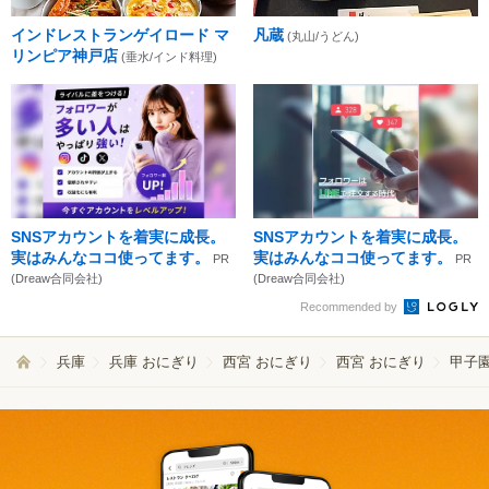
インドレストランゲイロード マ
凡蔵
(丸山/うどん)
リンピア神戸店
(垂水/インド料理)
SNSアカウントを着実に成長。
SNSアカウントを着実に成長。
実はみんなココ使ってます。
実はみんなココ使ってます。
PR
PR
(Dreaw合同会社)
(Dreaw合同会社)
Recommended by
兵庫
兵庫 おにぎり
西宮 おにぎり
西宮 おにぎり
甲子