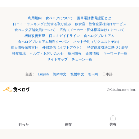
利用規約
食べログについて
携帯電話番号認証とは
口コミ・ランキングに対する取り組み
飲食店・飲食企業様向けサービス
食べログ店舗会員について
広告（メーカー・団体様等向け）について
機能改善要望
口コミガイドライン
食べログプレミアム
食べログプレミアム無料クーポン
ネット予約（リクエスト予約）
個人情報保護方針
外部送信（オプトアウト）
特定商取引法に基づく表記
推奨環境
ヘルプ・お問い合わせ
採用情報
企業情報
キーワード一覧
サイトマップ
チェーン一覧
言語：
English
简体中文
繁體中文
한국어
日本語
©Kakaku.com, Inc.
行った
保存
共有