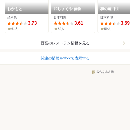
おかもと
和しょくや 佳肴
和の薫 中井
焼き鳥
日本料理
日本料理
3.73
3.61
3.59
61人
82人
59人
西宮
のレストラン情報を見る
関連の情報をすべて表示する
広告を非表示