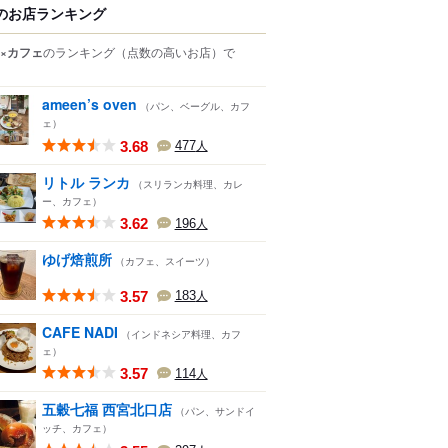
のお店ランキング
×カフェ
のランキング
（点数の高いお店）
で
ameen’s oven
（パン、ベーグル、カフ
ェ）
3.68
477
人
リトル ランカ
（スリランカ料理、カレ
ー、カフェ）
3.62
196
人
ゆげ焙煎所
（カフェ、スイーツ）
3.57
183
人
CAFE NADI
（インドネシア料理、カフ
ェ）
3.57
114
人
五穀七福 西宮北口店
（パン、サンドイ
ッチ、カフェ）