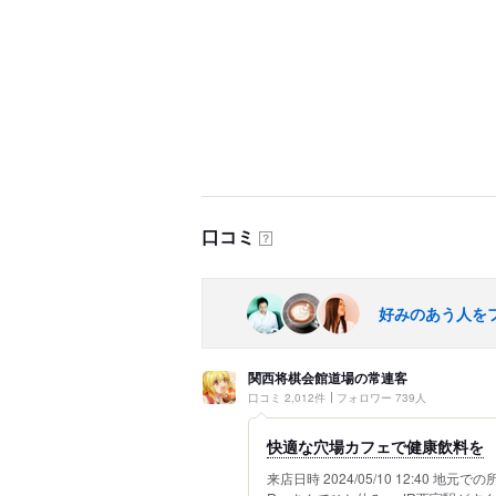
口コミ
？
好みのあう人を
関西将棋会館道場の常連客
口コミ 2,012件
フォロワー 739人
快適な穴場カフェで健康飲料を
来店日時 2024/05/10 12:40 地元で