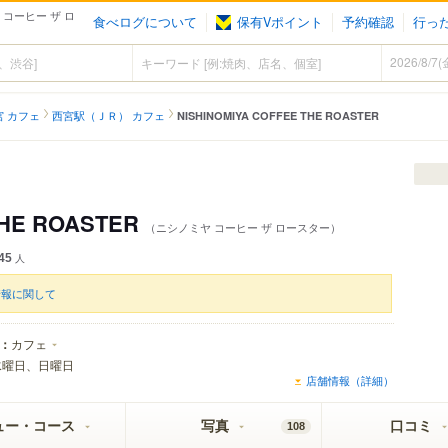
ヤ コーヒー ザ ロ
食べログについて
保有Vポイント
予約確認
行っ
宮 カフェ
西宮駅（ＪＲ） カフェ
NISHINOMIYA COFFEE THE ROASTER
THE ROASTER
（ニシノミヤ コーヒー ザ ロースター）
45
人
情報に関して
：
カフェ
水曜日、日曜日
店舗情報（詳細）
ュー・コース
写真
口コミ
108