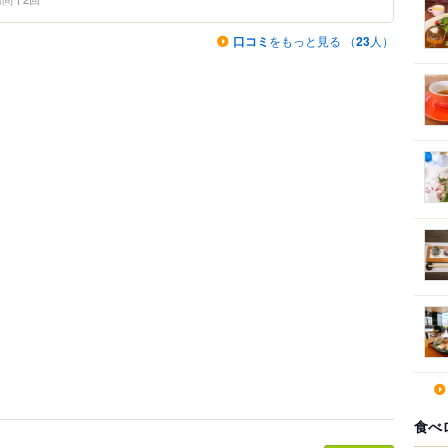
口コミ
をもっと見る （
23
人）
食べ