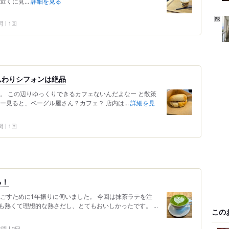
くに見...
詳細を見る
問
1回
んわりシフォンは絶品
。 この辺りゆっくりできるカフェないんだよなー と散策
ー見ると、ベーグル屋さん？カフェ？ 店内は...
詳細を見
問
1回
る！
ごすために1年振りに伺いました。 今回は抹茶ラテを注
熱くて理想的な熱さだし、とてもおいしかったです。 ...
この
 訪問
2回