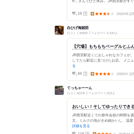
R」さんでひと休み。 JR西宮駅がすぐ近
2024/05 訪
？
10
白ひげ海賊団
口コミ 1,998件
フォロワー 2,530人
【穴場】もちもちベーグルとふ
JR西宮駅近くにおしゃれなカフェが。
してたら駅近に見つけたお店。 メニュ
る
2025/01 訪
？
65
てっちゃーーん
口コミ 622件
フォロワー 1,323人
おいしい！そしてゆったりでき
JR西宮駅近くでの新年会前の時間を過
文。ミルクの泡がきめ細かいし、温度も
詳細を見る
2025/01
？
118