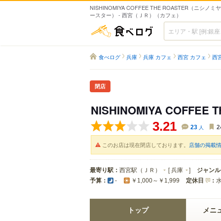
NISHINOMIYA COFFEE THE ROASTER（ニシノミ
ースター） - 西宮（ＪＲ）（カフェ）
食べログ
食べログ
兵庫
兵庫 カフェ
西宮 カフェ
西
閉店
NISHINOMIYA COFFEE 
3.21
23
人
2
このお店は現在閉店しております。
店舗の掲載
最寄り駅：
西宮駅（ＪＲ）
[
兵庫
]
ジャンル
予算：
定休日
：
-
￥1,000～￥1,999
トップ
メニ