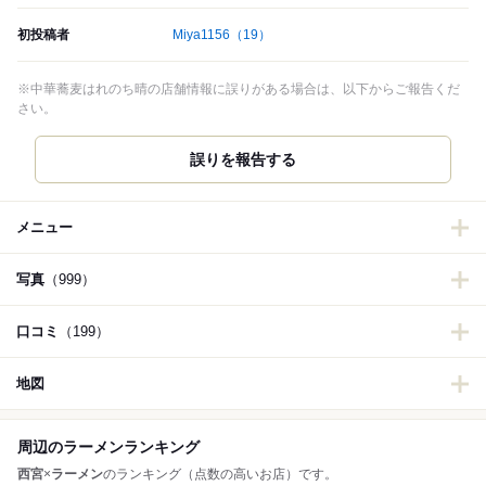
初投稿者
Miya1156
（19）
※中華蕎麦はれのち晴の店舗情報に誤りがある場合は、以下からご報告くだ
さい。
誤りを報告する
メニュー
写真
（999）
口コミ
（199）
地図
周辺のラーメンランキング
西宮
×
ラーメン
のランキング（点数の高いお店）です。