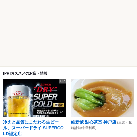
[PR]おススメのお店・情報
PR
冷えと品質にこだわる生ビー
維新號 點心茶室 神戸店
(三宮・花
ル。スーパードライ SUPERCO
時計前/中華料理)
LD認定店