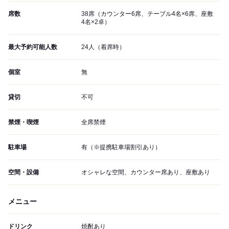
席数
38席（カウンター6席、テーブル4名×6席、座敷
4名×2卓）
最大予約可能人数
24人（着席時）
個室
無
貸切
不可
禁煙・喫煙
全席禁煙
駐車場
有（※提携駐車場割引あり）
空間・設備
オシャレな空間、カウンター席あり、座敷あり
メニュー
ドリンク
焼酎あり