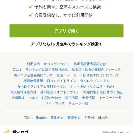
予約も簡単。空席をスムーズに検索
会員登録なし。すぐに利用開始
アプリで開く
アプリなら1ヶ月無料でランキング検索！
利用規約
食べログについて
携帯電話番号認証とは
口コミ・ランキングに対する取り組み
飲食店・飲食企業様向けサービス
食べログ店舗会員について
広告（メーカー・団体様等向け）について
機能改善要望
口コミガイドライン
食べログプレミアム
食べログプレミアム無料クーポン
ネット予約（リクエスト予約）
個人情報保護方針
外部送信（オプトアウト）
特定商取引法に基づく表記
推奨環境
ヘルプ・お問い合わせ
採用情報
企業情報
キーワード一覧
サイトマップ
チェーン一覧
言語：
English
简体中文
繁體中文
한국어
日本語
©Kakaku.com, Inc.