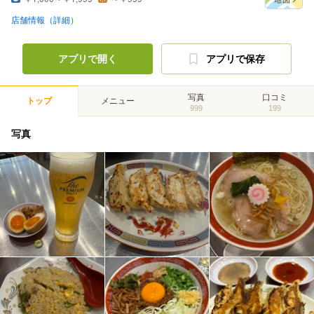
店舗情報（詳細）
アプリで開く
アプリで保存
写真
口コミ
トップ
メニュー
999
199
写真