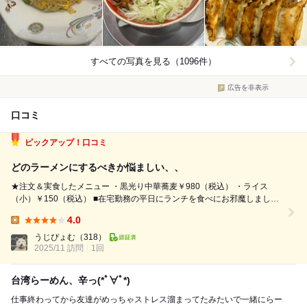
すべての写真を見る（1096件）
広告を非表示
口コミ
ピックアップ！口コミ
どのラーメンにするべきか悩ましい、、
★注文＆実食したメニュー ・黒光り中華蕎麦￥980（税込） ・ライス
（小）￥150（税込） ■在宅勤務の平日にランチを食べにお邪魔しまし
た。自宅から少し距離のある夙川（山手幹線沿い）の商業施設（夙川グリ
4.0
ーンプレイス）に入居しているラーメン店。この施設の駐車場の利用可能
Lunch:
（上記のメニューを...
うじぴょむ
（318）
2025/11 訪問
1回
台湾らーめん、辛っ(*ﾟ∀ﾟ*)
仕事終わってから友達がめっちゃストレス溜まってたみたいで一緒にらー