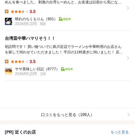
めんを食べました。 刺激の台湾らーめんと、お友達は以前から気になっ
ていた柚子塩中華そばを注文。 友達はビー...
3.5
Lunch:
晴れのちくもりん
（901）
2026/06 訪問
8回
台湾皿中華ハマりそう！！
初訪問です！ 買い物ついでに夙川近辺でラーメンか中華料理のお店さん
を探して伺わせていただきました！ 平日の11時過ぎに伺いました！ 店内
はカウンターとテーブル席があり広々とし...
3.5
Lunch:
ササ美味しい日記
（8777）
2026/05 訪問
1回
口コミをもっと見る（199人）
[PR] 近くのお店
もっと見る