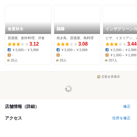
春夏秋冬
鷄壽
インザグリーン
ンズ 西宮ガーデ
居酒屋、創作料理、洋食
焼き鳥、居酒屋、鳥料理
ピザ、イタリアン、
店
3.12
3.08
3.44
￥3,000～￥3,999
￥3,000～￥3,999
￥2,000～￥2,999
Dinner:
Dinner:
Dinner:
-
-
￥1,000～￥1,999
Lunch:
Lunch:
Lunch:
25人
29人
257人
広告を非表示
店舗情報（詳細）
修正
アクセス
住所を修正