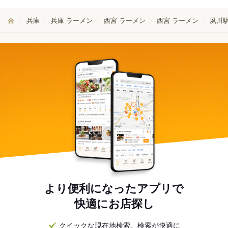
兵庫
兵庫 ラーメン
西宮 ラーメン
西宮 ラーメン
夙川駅
より便利になったアプリで
快適にお店探し
クイックな現在地検索。検索が快適に