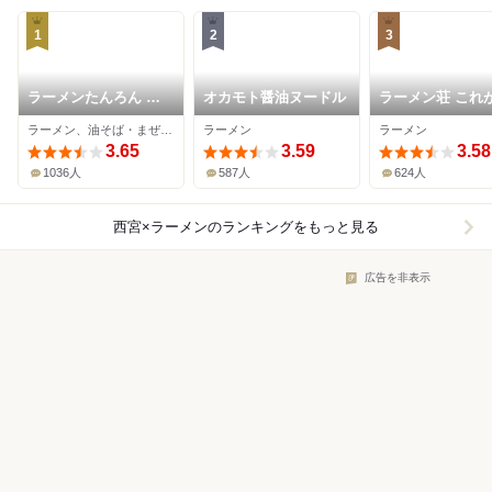
1
2
3
ラーメンたんろん 本
オカモト醤油ヌードル
ラーメン荘 これ
店
きだから
ラーメン、油そば・まぜそば
ラーメン
ラーメン
3.65
3.59
3.58
1036人
587人
624人
西宮×ラーメン
のランキングをもっと見る
広告を非表示