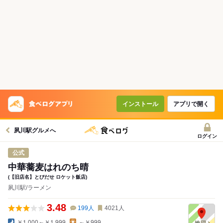
インストール
アプリで開く
夙川駅グルメへ
ログイン
公式
中華蕎麦はれのち晴
(【旧店名】とびだせ ロケット飯店)
夙川駅/ラーメン
3.48
199
人
4021
人
￥1,000～￥1,999
～￥999