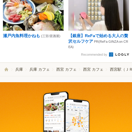
瀬戸内魚料理かねも
【銀座】ReFaで始める大人の贅
(三宮/居酒屋)
沢セルフケア
PR(ReFa GINZA on CR
EA)
Recommended by
兵庫
兵庫 カフェ
西宮 カフェ
西宮 カフェ
西宮駅（ＪＲ