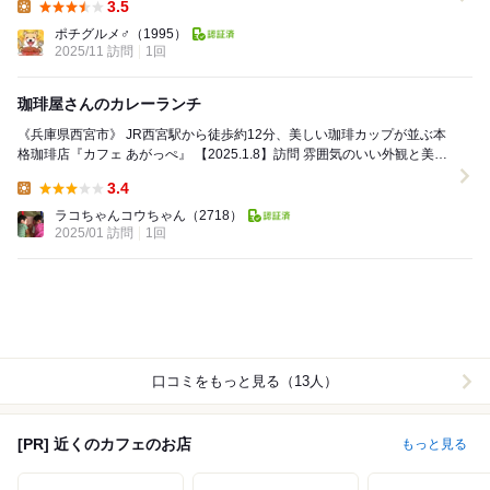
3.5
Lunch:
ポチグルメ♂
（1995）
2025/11 訪問
1回
珈琲屋さんのカレーランチ
《兵庫県西宮市》 JR西宮駅から徒歩約12分、美しい珈琲カップが並ぶ本
格珈琲店『カフェ あがっぺ』 【2025.1.8】訪問 雰囲気のいい外観と美味
しそうなカレーラン...
3.4
Lunch:
ラコちゃんコウちゃん
（2718）
2025/01 訪問
1回
口コミをもっと見る（13人）
[PR] 近くのカフェのお店
もっと見る