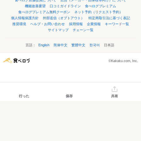
食べログ店舗会員について
広告（メーカー・団体様等向け）について
機能改善要望
口コミガイドライン
食べログプレミアム
食べログプレミアム無料クーポン
ネット予約（リクエスト予約）
個人情報保護方針
外部送信（オプトアウト）
特定商取引法に基づく表記
推奨環境
ヘルプ・お問い合わせ
採用情報
企業情報
キーワード一覧
サイトマップ
チェーン一覧
言語：
English
简体中文
繁體中文
한국어
日本語
©Kakaku.com, Inc.
行った
保存
共有