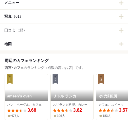
メニュー
写真
（61）
口コミ
（13）
地図
周辺のカフェランキング
西宮
×
カフェ
のランキング（点数の高いお店）です。
1
2
3
ameen’s oven
リトル ランカ
ゆげ焙煎所
パン、ベーグル、カフェ
スリランカ料理、カレー、カフェ
カフェ、スイーツ
3.68
3.62
3.57
477人
196人
183人