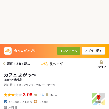
インストール
アプリで開く
西宮（ＪＲ）駅グルメへ
ログイン
カフェ あがっぺ
(あがっぺ珈琲店)
西宮駅（ＪＲ）/カフェ､ カレー､ ケーキ
3.08
13
人
152
人
￥1,000～￥1,999
～￥999
木曜日