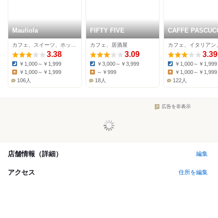
Mauliola
FIFTY FIVE
CAFFE PASCUCCI
宮北口店
カフェ、スイーツ、ホットドッグ
カフェ、居酒屋
3.38
3.09
3.39
￥1,000～￥1,999
￥3,000～￥3,999
￥1,000～￥1,999
Dinner:
Dinner:
Dinner:
￥1,000～￥1,999
～￥999
￥1,000～￥1,999
Lunch:
Lunch:
Lunch:
106人
18人
122人
広告を非表示
店舗情報（詳細）
編集
アクセス
住所を編集