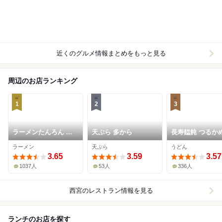
近くのグルメ情報まとめをもっと見る
周辺のお店ランキング
1
2
3
ラーメンたんろん 本
天ぷら 多から
長寿饂飩 つるか
店
ラーメン
天ぷら
うどん
3.65
3.59
3.57
1037人
53人
336人
西宮
のレストラン情報を見る
ランチのお店を探す