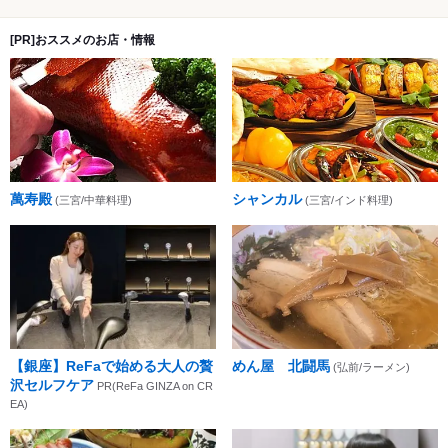
[PR]おススメのお店・情報
萬寿殿
シャンカル
(三宮/中華料理)
(三宮/インド料理)
【銀座】ReFaで始める大人の贅
めん屋 北闘馬
(弘前/ラーメン)
沢セルフケア
PR(ReFa GINZA on CR
EA)