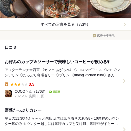
すべての写真を見る（72件）
広告を非表示
口コミ
お好みのカップ＆ソーサーで美味しいコーヒーが飲める❣️
アフターランチ☆西宮 《カフェ あがっぺ》 ◇コロンビア・スプレモ ◇マ
ンデリン ◇たっぷり珈琲ゼリー ◇プリン 《dining kitchen kuro》さん...
3.3
Lunch:
COCOちん
（1763）
2026/07 訪問
1回
野菜たっぷりカレー
平日の11:30頃ふら～っと来店 店内は落ち着きのある8～10席程のカウン
ター席のみ カウンター越しには珈琲カップと受け皿、珈琲豆がずらーっ
と並んでいて、珈琲好きには刺さる ...