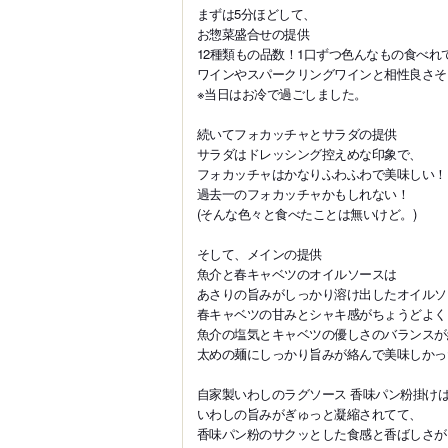
まずは5分ほどして、
お惣菜盛合せの提供
12種類もの品数！1口ずつ色んなもの食べれ
ワインやスパークリングワインと相性良さそ
※当日はお冷で過ごしました。
続いてフォカッチャとサラダの提供
サラダはドレッシング控えめな印象で、
フォカッチャはかなりふわふわで美味しい！
過去一のフォカッチャかもしれない！
(そんな色々と食べたことは無いけど。)
そして、メインの提供
魚介と春キャベツのオイルソースは
あさりの旨みがしっかり溶け出したオイルソ
春キャベツの甘みとシャキ感がちょうどよく
魚介の塩気とキャベツの優しさのバランスが
太めの麺にしっかり旨みが絡んで美味しかっ
自家製いわしのラグソース 香味パン粉掛け
いわしの旨みがぎゅっと凝縮されてて、
香味パン粉のサクッとした食感と香ばしさが