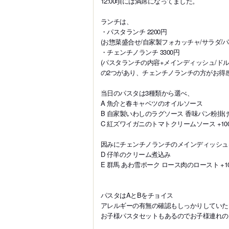
12:00頃には満席になってました。
ランチは、
・パスタランチ 2200円
(お惣菜盛合せ/自家製フォカッチャ/サラダ/パ
・チェンチノランチ 3300円
(パスタランチの内容+メインディッシュ/ドル
の2つがあり、チェンチノランチの方がお得
当日のパスタは3種類から選べ、
A 魚介と春キャベツのオイルソース
B 自家製いわしのラグソース 香味パン粉掛
C 紅ズワイガニのトマトクリームソース +10
因みにチェンチノランチのメインディッシュ
D 仔羊のクリーム煮込み
E 群馬 あわ雪ポーク ロース肉のロースト +1
パスタはAとBをチョイス
アレルギーの有無の確認もしっかりしていた
お子様パスタセットもあるのでお子様連れの