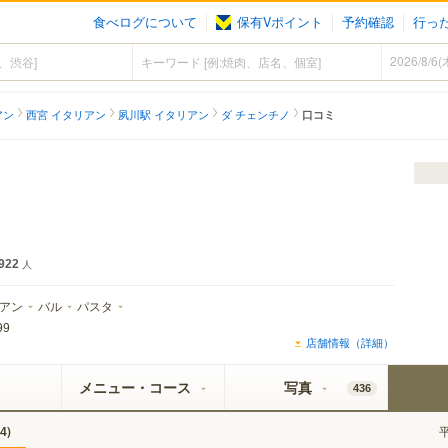
食べログについて
保有Vポイント
予約確認
行っ
アン
西宮 イタリアン
夙川駅 イタリアン
ダ チェンチノ
口コミ
922
人
アン
バル
パスタ
99
店舗情報（詳細）
メニュー・コース
写真
436
)
4