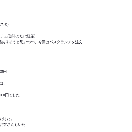
スタ)
チェ/珈琲または紅茶)
感ありそうと思いつつ、今回はパスタランチを注文
け
00円
は、
000円でした
だけた。
お客さんもいた