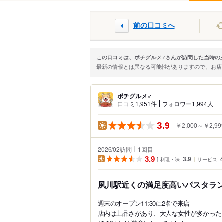
前の口コミへ
この口コミは、ポチグルメ♂さんが訪問した当時の
最新の情報とは異なる可能性がありますので、お
ポチグルメ♂
口コミ1,951件
フォロワー1,994人
3.9
￥2,000～￥2,99
2026/02訪問
1
回目
3.9
料理・味
3.9
サービス
夙川駅近くの満足度高いパスタラ
週末のオープン11:30に2名で来店
店内は上品さがあり、大人な女性が多かった