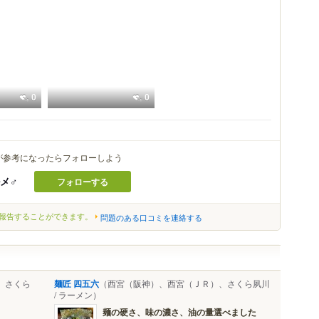
0
0
が参考になったらフォローしよう
メ♂
フォローする
報告することができます。
問題のある口コミを連絡する
、さくら
麺匠 四五六
（西宮（阪神）、西宮（ＪＲ）、さくら夙川
/ ラーメン）
麺の硬さ、味の濃さ、油の量選べました