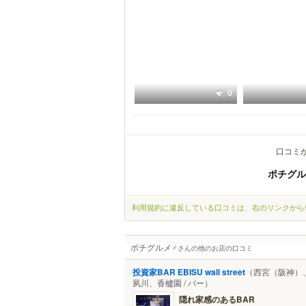
0
口コミ
ポチグル
利用規約に違反している口コミは、右のリンクから
ポチグルメ♂
さんの他のお店の口コミ
投資家BAR EBISU wall street
（西宮（阪神）
夙川、香櫨園 / バー）
隠れ家感のあるBAR