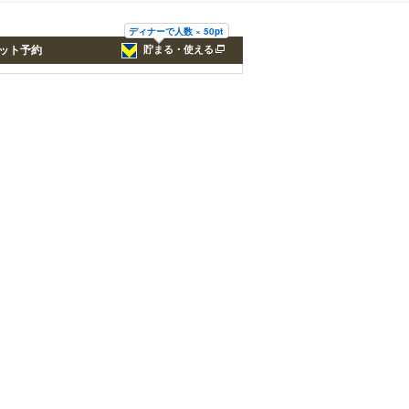
ディナーで人数 × 50pt
ット予約
貯まる・使える