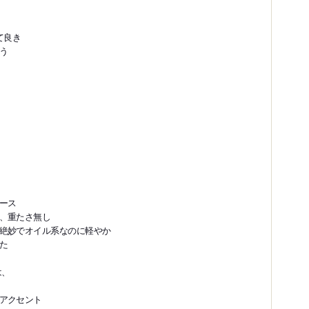
て良き
う
ース
、重たさ無し
絶妙でオイル系なのに軽やか
た
は、
アクセント