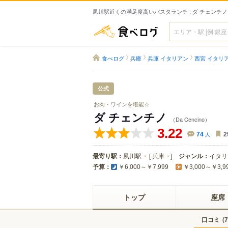
夙川駅近くの満足度高いパスタランチ : ダ チェンチノ
食べログ
食べログ
兵庫
兵庫 イタリアン
西宮 イタリ
公式
お肉・ワインを堪能☆
ダ チェンチノ
（Da Cencino）
3.22
74
人
2
最寄り駅：
夙川駅
[
兵庫
]
ジャンル：
イタリ
予算：
￥6,000～￥7,999
￥3,000～￥3,9
トップ
座席
口コミ
(
7