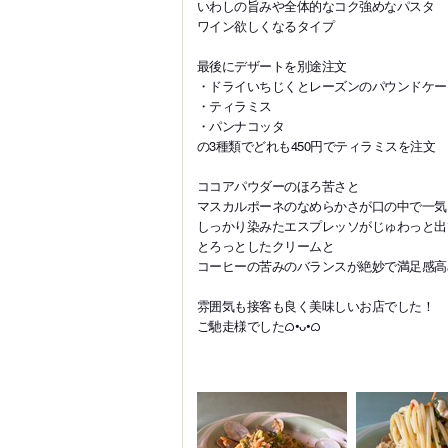
いわしの旨みや全体的なコク強めなパスタ
ワイン欲しくなるタイプ
最後にデザートを別途注文
・ドライいちじくとレーズンのパウンドケー
・ティラミス
・パンナコッタ
の3種類でどれも450円でティラミスを注文
ココアパウダーのほろ苦さと
マスカルポーネのなめらかさが口の中で一気
しっかり染みたエスプレッソがじゅわっと出
とろっとしたクリームと
コーヒーの苦みのバランスが絶妙で満足感高
雰囲気も接客も良く美味しいお店でした！
ご馳走様でしたᜊ•ᴗ•ᜊ