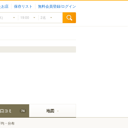
たお店
保存リスト
無料会員登録/ログイン
口コミ
地図
74
平均・分布