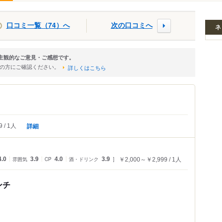
口コミ一覧（74）へ
次の口コミへ
ネ
主観的なご意見・ご感想です。
店の方にご確認ください。
詳しくはこちら
詳細
9
1人
4.0
雰囲気
3.9
CP
4.0
酒・ドリンク
3.9
￥2,000～￥2,999
1人
ンチ