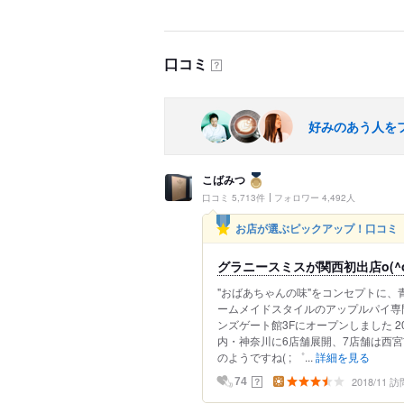
口コミ
？
好みのあう人を
こばみつ
口コミ 5,713件
フォロワー 4,492人
お店が選ぶピックアップ！口コミ
グラニースミスが関西初出店o(^o
"おばあちゃんの味"をコンセプトに
ームメイドスタイルのアップルパイ専門
ンズゲート館3Fにオープンしました 
内・神奈川に6店舗展開、7店舗は西宮市
のようですね( ; ゜...
詳細を見る
2018/11 訪
？
74