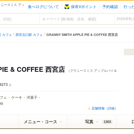
（グラニースミス アッ
食べログについて
保有Vポイント
予約確認
行っ
宮 カフェ
西宮北口駅 カフェ
GRANNY SMITH APPLE PIE & COFFEE 西宮店
 PIE & COFFEE 西宮店
（グラニースミス アップルパイ＆
8273
人
フェ
ケーキ
洋菓子
99
店舗情報（詳細）
メニュー・コース
写真
1303