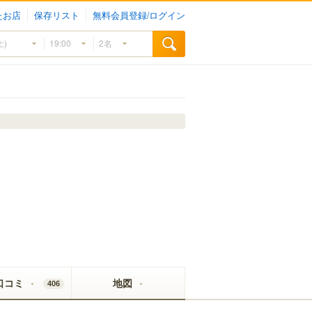
たお店
保存リスト
無料会員登録/ログイン
口コミ
地図
406