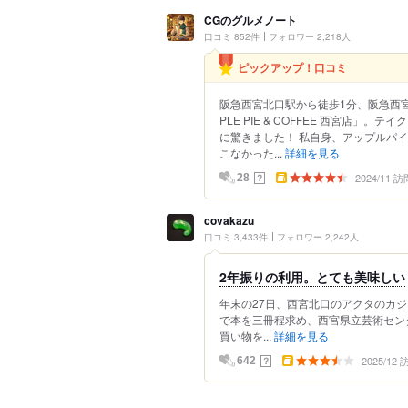
CGのグルメノート
口コミ 852件
フォロワー 2,218人
ピックアップ！口コミ
阪急西宮北口駅から徒歩1分、阪急西宮ガ
PLE PIE & COFFEE 西宮店
に驚きました！ 私自身、アップルパ
こなかった...
詳細を見る
2024/11 訪
？
28
covakazu
口コミ 3,433件
フォロワー 2,242人
2年振りの利用。とても美味しい
年末の27日、西宮北口のアクタのカ
で本を三冊程求め、西宮県立芸術セン
買い物を...
詳細を見る
2025/12
？
642