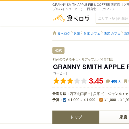
GRANNY SMITH APPLE PIE & COFFEE 西宮店
プルパイ＆コーヒー） - 西宮北口（カフェ）
食べログ
食べログ
兵庫
兵庫 カフェ
西宮 カフェ
西
公式
行列のできる手づくりアップルパイ専門店
GRANNY SMITH APPLE
コーヒー）
3.45
406
人
最寄り駅：
西宮北口駅
[
兵庫
]
ジャンル：
カ
予算：
￥1,000～￥1,999
￥1,000～￥1,9
トップ
座席