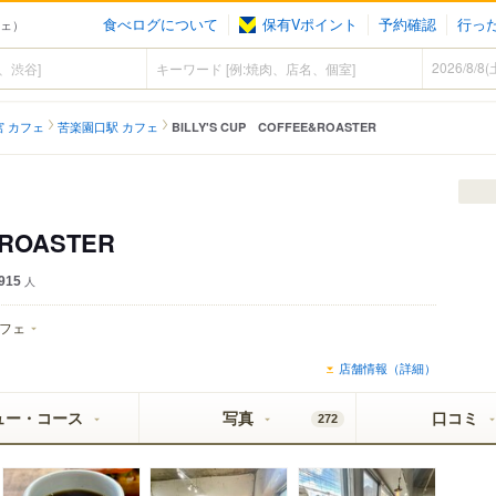
食べログについて
保有Vポイント
予約確認
行っ
フェ）
宮 カフェ
苦楽園口駅 カフェ
BILLY'S CUP COFFEE&ROASTER
&ROASTER
915
人
フェ
店舗情報（詳細）
ュー・コース
写真
口コミ
272