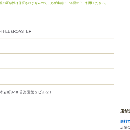
報の正確性は保証されませんので、必ず事前にご確認の上ご利用ください。
COFFEE&ROASTER
木岩町
8-18
苦楽園第２ビル２Ｆ
店舗
無料
店舗