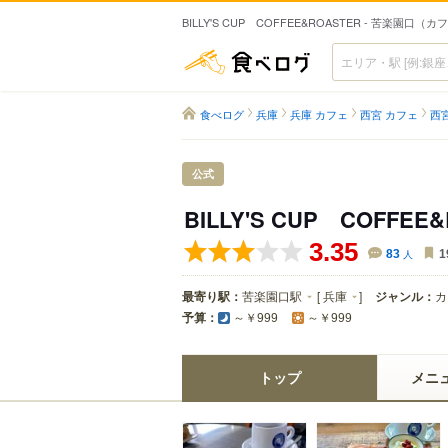
BILLY'S CUP COFFEE&ROASTER - 苦楽園口（カ
食べログ
食べログ
兵庫
兵庫 カフェ
西宮 カフェ
西
公式
BILLY'S CUP COFFEE
3.35
83
人
1
最寄り駅：
苦楽園口駅
[
兵庫
]
ジャンル：
カ
予算：
～￥999
～￥999
トップ
メニ