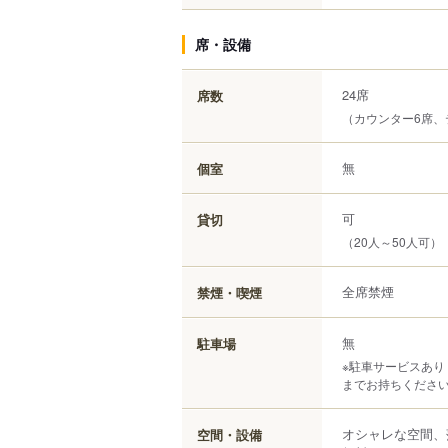
席・設備
24席
席数
（カウンター6席、
無
個室
可
貸切
（20人～50人可）
全席禁煙
禁煙・喫煙
無
駐車場
※駐車サービスあ
までお持ちください
オシャレな空間、
空間・設備