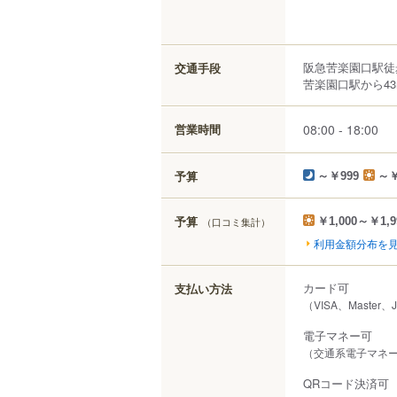
阪急苦楽園口駅徒
交通手段
苦楽園口駅から43
08:00 - 18:00
営業時間
予算
～￥999
～￥
予算
（口コミ集計）
￥1,000～￥1,9
利用金額分布を
カード可
支払い方法
（VISA、Master、
電子マネー可
（交通系電子マネー（
QRコード決済可