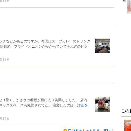
問
1回
ッチなどがあるのですが、今回はスープカレーのドリンク
は雑穀米、フライドオニオンがかかっていて玉ねぎのピク
問
1回
もかなり暑く、かき氷の看板が目に入り訪問しました。 店内
ッズスペースも完備されてた。 注文したのは...
詳細を
この
問
1回
口コミ
をもっと見る （
83
人）