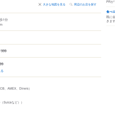
PRが
大きな地図を見る
周辺のお店を探す
食べ
既に
歩1分
きま
m
999
99
見る
JCB、AMEX、Diners）
Suicaなど））