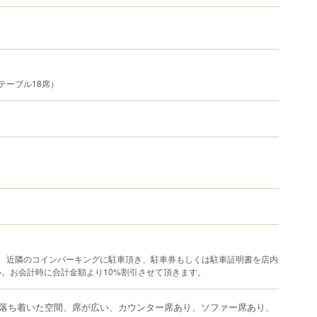
テーブル18席）
り 近隣のコインパーキングに駐車頂き、駐車券もしくは駐車証明書を店内
。お会計時に合計金額より10%割引させて頂きます。
落ち着いた空間、席が広い、カウンター席あり、ソファー席あり、