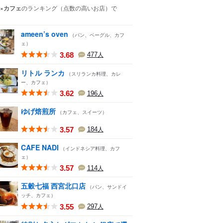
×カフェ
のランキング
（点数の高いお店）
で
ameen’s oven
（パン、ベーグル、カフ
ェ）
3.68
477
人
リトル ランカ
（スリランカ料理、カレ
ー、カフェ）
3.62
196
人
ゆげ焙煎所
（カフェ、スイーツ）
3.57
184
人
CAFE NADI
（インドネシア料理、カフ
ェ）
3.57
114
人
五穀七福 西宮北口店
（パン、サンドイ
ッチ、カフェ）
3.55
297
人