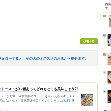
西宮
す。
1
2
投稿する
3
フォローすると、その人のオススメのお店から探せます。
4
のトーストが12種あってどれもとても美味しそう♡
5
メニューが充実。自家焙煎のコーヒーを味わえる ☑️キッズス
にもぴったり 阪急苦楽園口すぐのところに...
詳細を見