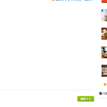
食べ
編集する