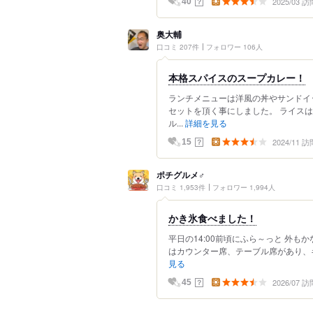
2025/03 訪
？
40
奥大輔
口コミ 207件
フォロワー 106人
本格スパイスのスープカレー！
ランチメニューは洋風の丼やサンドイ
セットを頂く事にしました。 ライス
ル...
詳細を見る
2024/11 訪
？
15
ポチグルメ♂
口コミ 1,953件
フォロワー 1,994人
かき氷食べました！
平日の14:00前頃にふら～っと 外
はカウンター席、テーブル席があり、キ
見る
2026/07 訪
？
45