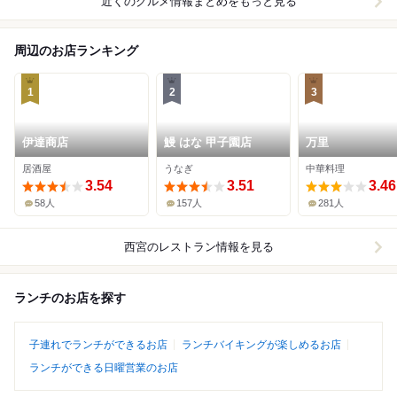
近くのグルメ情報まとめをもっと見る
周辺のお店ランキング
1
2
3
伊達商店
鰻 はな 甲子園店
万里
居酒屋
うなぎ
中華料理
3.54
3.51
3.46
58人
157人
281人
西宮
のレストラン情報を見る
ランチのお店を探す
子連れでランチができるお店
ランチバイキングが楽しめるお店
ランチができる日曜営業のお店