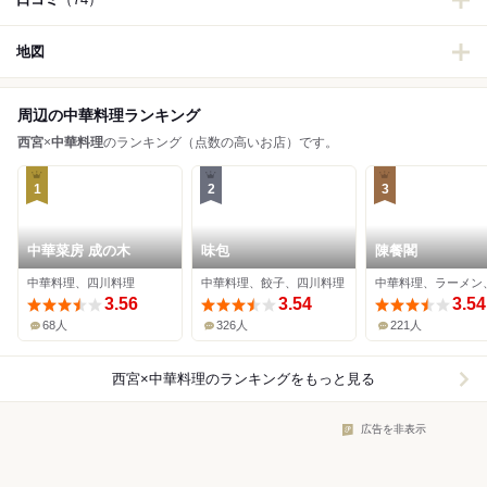
地図
周辺の中華料理ランキング
西宮
×
中華料理
のランキング（点数の高いお店）です。
1
2
3
中華菜房 成の木
味包
陳餐閣
中華料理、四川料理
中華料理、餃子、四川料理
3.56
3.54
3.54
68人
326人
221人
西宮×中華料理
のランキングをもっと見る
広告を非表示