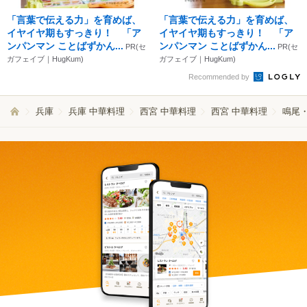
「言葉で伝える力」を育めば、
「言葉で伝える力」を育めば、
イヤイヤ期もすっきり！ 「ア
イヤイヤ期もすっきり！ 「ア
ンパンマン ことばずかん...
ンパンマン ことばずかん...
PR(セ
PR(セ
ガフェイブ｜HugKum)
ガフェイブ｜HugKum)
Recommended by
兵庫
兵庫 中華料理
西宮 中華料理
西宮 中華料理
鳴尾