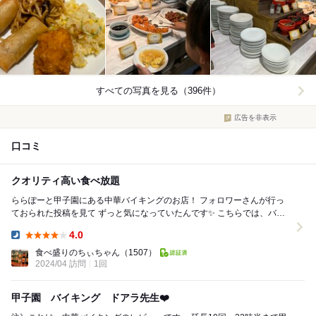
すべての写真を見る（396件）
広告を非表示
口コミ
クオリティ高い食べ放題
ららぽーと甲子園にある中華バイキングのお店！ フォロワーさんが行っ
ておられた投稿を見て ずっと気になっていたんです✨️ こちらでは、バイ
キングで出てくるとは思えないハイク...
4.0
Dinner:
食べ盛りのちぃちゃん
（1507）
2024/04 訪問
1回
甲子園 バイキング ドアラ先生❤️