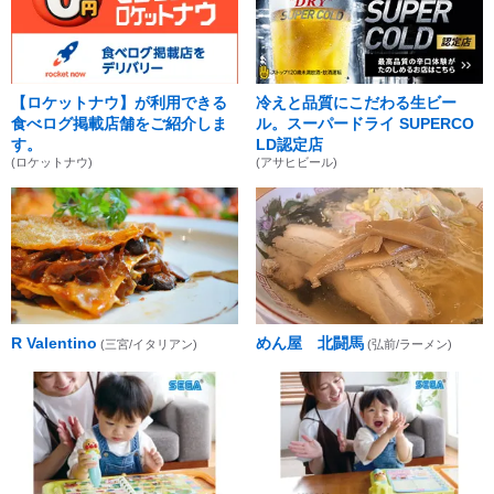
【ロケットナウ】が利用できる
冷えと品質にこだわる生ビー
食べログ掲載店舗をご紹介しま
ル。スーパードライ SUPERCO
す。
LD認定店
(ロケットナウ)
(アサヒビール)
R Valentino
めん屋 北闘馬
(三宮/イタリアン)
(弘前/ラーメン)