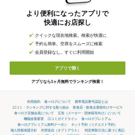
より便利になったアプリで
快適にお店探し
クイックな現在地検索。検索が快適に
予約も簡単。空席をスムーズに検索
会員登録なし。すぐに利用開始
アプリで開く
アプリなら1ヶ月無料でランキング検索！
利用規約
食べログについて
携帯電話番号認証とは
口コミ・ランキングに対する取り組み
飲食店・飲食企業様向けサービス
食べログ店舗会員について
広告（メーカー・団体様等向け）について
機能改善要望
口コミガイドライン
食べログプレミアム
食べログプレミアム無料クーポン
ネット予約（リクエスト予約）
個人情報保護方針
外部送信（オプトアウト）
特定商取引法に基づく表記