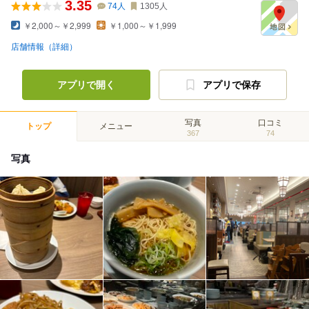
3.35
74
人
1305
人
￥2,000～￥2,999
￥1,000～￥1,999
店舗情報（詳細）
アプリで開く
アプリで保存
写真
口コミ
トップ
メニュー
367
74
写真