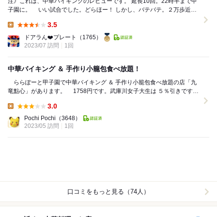
注》これは、中華バイキングのレビューです。 延長10回。22時半まで甲
子園に。 いい試合でした。どらほー！ しかし、バテバテ。２万歩近く
歩いて、汗かいて、 まあで...
3.5
Lunch:
ドアラん❤️プレート
（1765）
2023/07 訪問
1回
中華バイキング ＆ 手作り小籠包食べ放題！
ららぽーと甲子園で中華バイキング ＆ 手作り小籠包食べ放題の店「九
竜點心」があります。 1758円です。武庫川女子大生は ５％引きです。
どこからどう見ても武庫女の学生には見え...
3.0
Lunch:
Pochi Pochi
（3648）
2023/05 訪問
1回
口コミをもっと見る（74人）