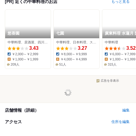
[PR] 近くの中華料理のお店
もっと見る
悠香園
七園
廣東料理 水蓮月 
西宮ガーデンズ
中華料理、居酒屋、四川料理
中華料理、日本料理、ステーキ
中華料理
3.43
3.27
3.52
￥2,000～￥2,999
￥8,000～￥9,999
￥6,000～￥7,999
Dinner:
Dinner:
Dinner:
￥1,000～￥1,999
￥4,000～￥4,999
￥1,000～￥1,999
Lunch:
Lunch:
Lunch:
209人
51人
315人
広告を非表示
店舗情報（詳細）
編集
アクセス
住所を編集