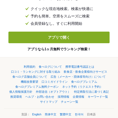
クイックな現在地検索。検索が快適に
予約も簡単。空席をスムーズに検索
会員登録なし。すぐに利用開始
アプリで開く
アプリなら1ヶ月無料でランキング検索！
利用規約
食べログについて
携帯電話番号認証とは
口コミ・ランキングに対する取り組み
飲食店・飲食企業様向けサービス
食べログ店舗会員について
広告（メーカー・団体様等向け）について
機能改善要望
口コミガイドライン
食べログプレミアム
食べログプレミアム無料クーポン
ネット予約（リクエスト予約）
個人情報保護方針
外部送信（オプトアウト）
特定商取引法に基づく表記
推奨環境
ヘルプ・お問い合わせ
採用情報
企業情報
キーワード一覧
サイトマップ
チェーン一覧
言語：
English
简体中文
繁體中文
한국어
日本語