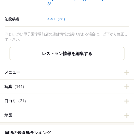
8/
初投稿者
e-su.
（38）
※じゅげむ 甲子園球場前店の店舗情報に誤りがある場合は、以下から修正し
て下さい。
レストラン情報を編集する
メニュー
写真
（144）
口コミ
（21）
地図
周辺の焼き鳥ランキング