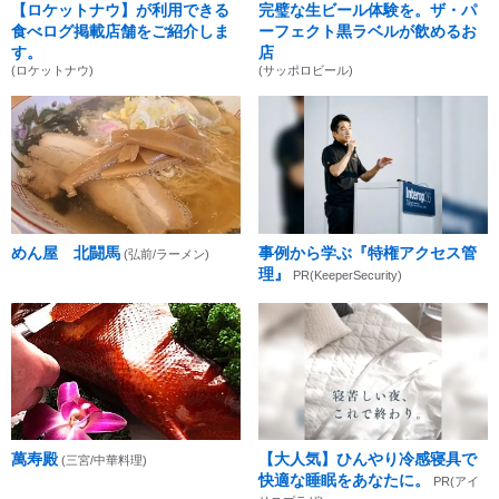
【ロケットナウ】が利用できる
完璧な生ビール体験を。ザ・パ
食べログ掲載店舗をご紹介しま
ーフェクト黒ラベルが飲めるお
す。
店
(ロケットナウ)
(サッポロビール)
めん屋 北闘馬
事例から学ぶ『特権アクセス管
(弘前/ラーメン)
理』
PR(KeeperSecurity)
萬寿殿
【大人気】ひんやり冷感寝具で
(三宮/中華料理)
快適な睡眠をあなたに。
PR(アイ