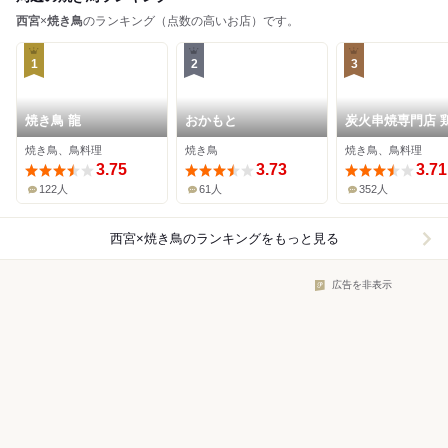
西宮
×
焼き鳥
のランキング（点数の高いお店）です。
1
2
3
焼き鳥 龍
おかもと
炭火串焼専門店 
焼き鳥、鳥料理
焼き鳥
焼き鳥、鳥料理
3.75
3.73
3.71
122人
61人
352人
西宮×焼き鳥
のランキングをもっと見る
広告を非表示