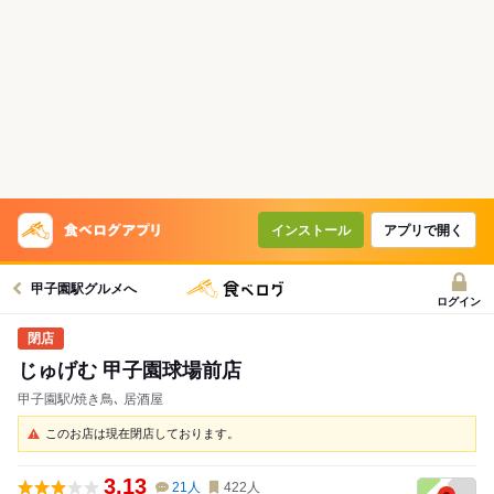
インストール
アプリで開く
甲子園駅グルメへ
ログイン
じゅげむ 甲子園球場前店
甲子園駅/焼き鳥､ 居酒屋
このお店は現在閉店しております。
3.13
21
人
422
人