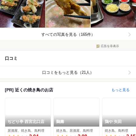
すべての写真を見る（165件）
広告を非表示
口コミ
口コミをもっと見る（21人）
[PR] 近くの焼き鳥のお店
もっと見る
ぢどり亭 西宮北口店
鷄壽
鶏や 矢田
居酒屋、焼き鳥、鳥料理
焼き鳥、居酒屋、鳥料理
焼き鳥、鳥料理