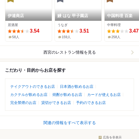
伊達商店
鰻 はな 甲子園店
中国料理 百楽
居酒屋
うなぎ
中華料理
3.54
3.51
3.47
58人
159人
258人
西宮
のレストラン情報を見る
こだわり・目的からお店を探す
テイクアウトのできるお店
日本酒が飲めるお店
カクテルが飲めるお店
焼酎が飲めるお店
カードが使えるお店
完全禁煙のお店
貸切ができるお店
予約のできるお店
関連の情報をすべて表示する
広告を非表示