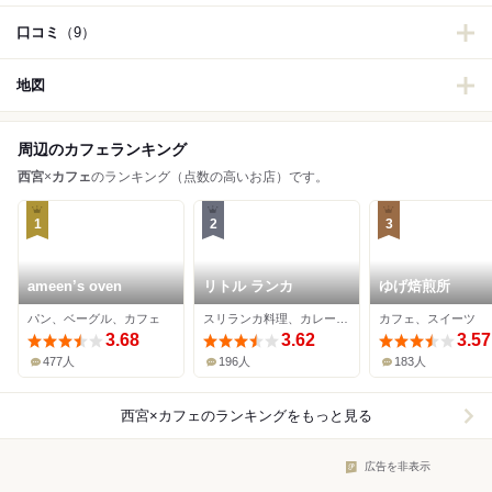
口コミ
（9）
地図
周辺のカフェランキング
西宮
×
カフェ
のランキング（点数の高いお店）です。
1
2
3
ameen’s oven
リトル ランカ
ゆげ焙煎所
パン、ベーグル、カフェ
スリランカ料理、カレー、カフェ
カフェ、スイーツ
3.68
3.62
3.57
477人
196人
183人
西宮×カフェ
のランキングをもっと見る
広告を非表示