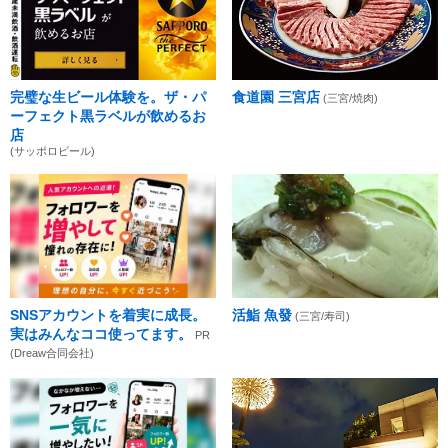
完璧な生ビール体験を。ザ・パ
食道園 三宮店
(三宮/焼肉)
ーフェクト黒ラベルが飲めるお
店
(サッポロビール)
SNSアカウントを着実に成長。
活鮨 魚發
(三宮/寿司)
実はみんなココ使ってます。
PR
(Dreaw合同会社)