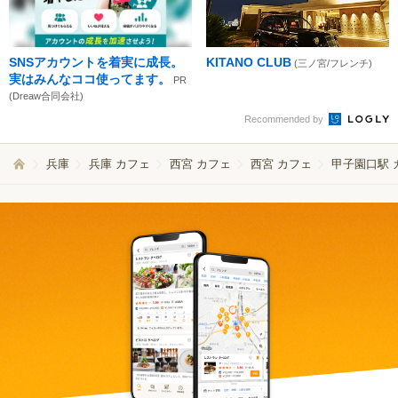
SNSアカウントを着実に成長。
KITANO CLUB
(三ノ宮/フレンチ)
実はみんなココ使ってます。
PR
(Dreaw合同会社)
Recommended by
兵庫
兵庫 カフェ
西宮 カフェ
西宮 カフェ
甲子園口駅 