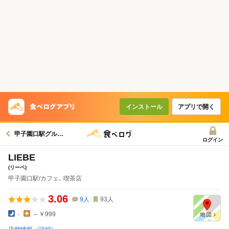
インストール
アプリで開く
甲子園口駅グルメへ
ログイン
LIEBE
(リーベ)
甲子園口駅/カフェ､ 喫茶店
3.06
9
人
93
人
-
～￥999