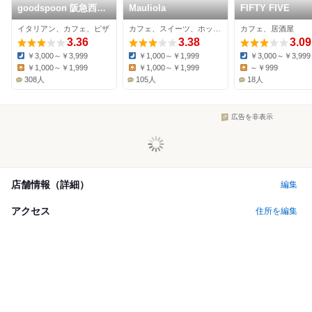
goodspoon 阪急西宮
Mauliola
FIFTY FIVE
ガーデンズゲート館店
イタリアン、カフェ、ピザ
カフェ、スイーツ、ホットドッグ
カフェ、居酒屋
3.36
3.38
3.09
￥3,000～￥3,999
￥1,000～￥1,999
￥3,000～￥3,999
Dinner:
Dinner:
Dinner:
￥1,000～￥1,999
￥1,000～￥1,999
～￥999
Lunch:
Lunch:
Lunch:
308人
105人
18人
広告を非表示
店舗情報（詳細）
編集
アクセス
住所を編集