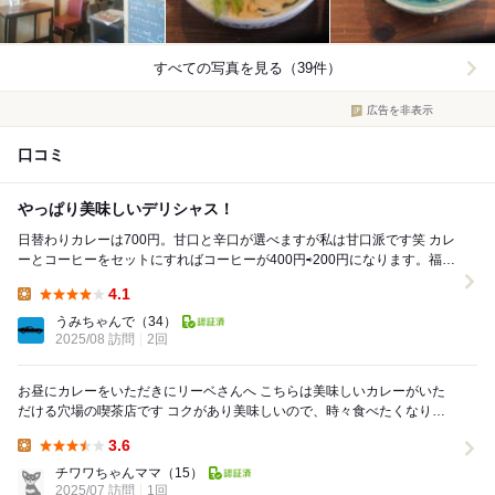
すべての写真を見る（39件）
広告を非表示
口コミ
やっぱり美味しいデリシャス！
日替わりカレーは700円。甘口と辛口が選べますが私は甘口派です笑 カレ
ーとコーヒーをセットにすればコーヒーが400円⇨200円になります。福神
漬けはもちろんサラダが付きます！ お店...
4.1
Lunch:
うみちゃんで
（34）
2025/08 訪問
2回
お昼にカレーをいただきにリーベさんへ こちらは美味しいカレーがいた
だける穴場の喫茶店です コクがあり美味しいので、時々食べたくなりま
す ルーは甘口と辛口の2種類が...
3.6
Lunch:
チワワちゃんママ
（15）
2025/07 訪問
1回