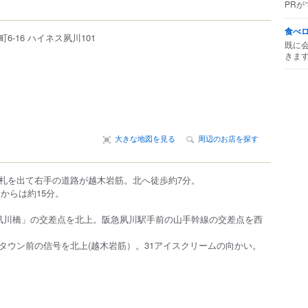
PRが
食べ
町
6-16
ハイネス夙川101
既に
きま
大きな地図を見る
周辺のお店を探す
札を出て右手の道路が越木岩筋。北へ徒歩約7分。
からは約15分。
夙川橋」の交差点を北上。阪急夙川駅手前の山手幹線の交差点を西
ン前の信号を北上(越木岩筋）。31アイスクリームの向かい。