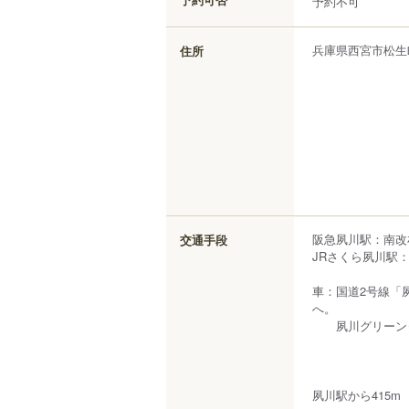
予約不可
兵庫県
西宮市
松生
住所
阪急夙川駅：南改
交通手段
JRさくら夙川駅：
車：国道2号線「
へ。
夙川グリーンタウ
夙川駅から415m