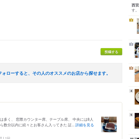
西宮
す。
1
2
投稿する
3
フォローすると、その人のオススメのお店から探せます。
4
5
数は多く、 窓際カウンター席、テーブル席、 中央には8人
ら数分以内に続々とお客さん入ってきた 証...
詳細を見る
問
1回