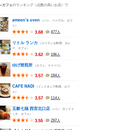
×カフェ
のランキング
（点数の高いお店）
で
ameen’s oven
（パン、ベーグル、カフ
ェ）
3.68
477
人
リトル ランカ
（スリランカ料理、カレ
ー、カフェ）
3.62
196
人
ゆげ焙煎所
（カフェ、スイーツ）
3.57
184
人
CAFE NADI
（インドネシア料理、カフ
ェ）
3.57
114
人
五穀七福 西宮北口店
（パン、サンドイ
ッチ、カフェ）
3.55
297
人