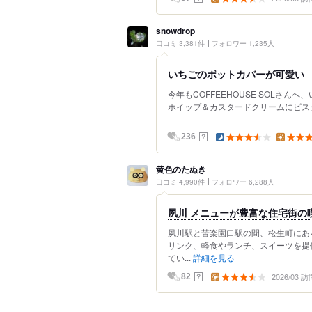
snowdrop
口コミ 3,381件
フォロワー 1,235人
いちごのポットカバーが可愛い 『CO
今年もCOFFEEHOUSE SOLさ
ホイップ＆カスタードクリームにピスタ
？
236
黄色のたぬき
口コミ 4,990件
フォロワー 6,288人
夙川 メニューが豊富な住宅街の
夙川駅と苦楽園口駅の間、松生町にあ
リンク、軽食やランチ、スイーツを提
てい...
詳細を見る
2026/03 訪
？
82