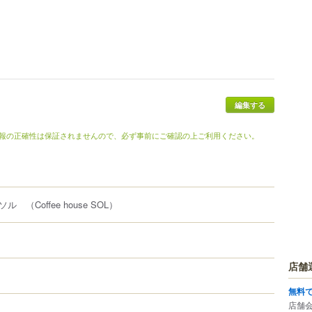
編集する
報の正確性は保証されませんので、必ず事前にご確認の上ご利用ください。
 ソル
（Coffee house SOL）
店舗
無料
店舗