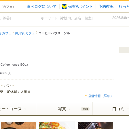
食べログについて
保有Vポイント
予約確認
行っ
夙川（カフェ）
宮 カフェ
夙川駅 カフェ
コーヒーハウス ソル
Coffee house SOL）
4889
人
パン
定休日：
火曜日
99
店舗情報（詳細）
ュー・コース
写真
口コミ
404