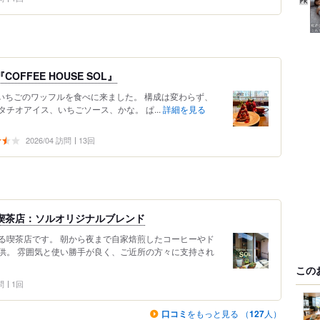
FFEE HOUSE SOL』
んへ、いちごのワッフルを食べに来ました。 構成は変わらず、
チオアイス、いちごソース、かな。 ぱ...
詳細を見る
2026/04 訪問
13回
喫茶店：ソルオリジナルブレンド
る喫茶店です。 朝から夜まで自家焙煎したコーヒーやド
供。 雰囲気と使い勝手が良く、ご近所の方々に支持され
この
問
1回
口コミ
をもっと見る （
127
人）