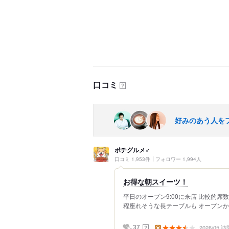
口コミ
？
好みのあう人を
ポチグルメ♂
口コミ 1,953件
フォロワー 1,994人
お得な朝スイーツ！
平日のオープン9:00に来店 比較的席
程座れそうな長テーブルも オープンか
2026/05 訪
？
37