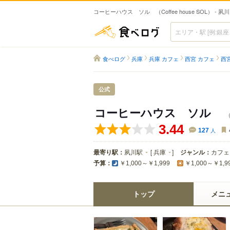
コーヒーハウス ソル （Coffee house SOL） - 
食べログ
食べログ
兵庫
兵庫 カフェ
西宮 カフェ
西
公式
コーヒーハウス ソル
（
3.44
127
人
最寄り駅：
夙川駅
[
兵庫
]
ジャンル：
カフェ
予算：
￥1,000～￥1,999
￥1,000～￥1,9
トップ
メニ